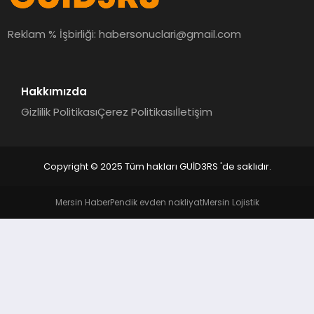
MAGAZIN
Reklam % İşbirliği:
habersonuclari@gmail.com
EĞITIM
Hakkımızda
Gizlilik Politikası
Çerez Politikası
İletişim
Copyright © 2025 Tüm hakları GUİD3RS 'de saklıdır.
Mersin Haber
Pendik evden nakliyat
Mersin Lojistik