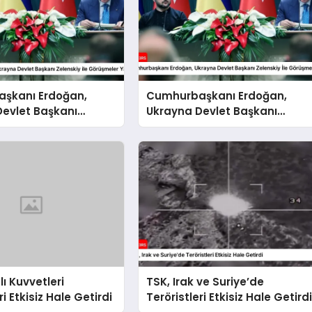
şkanı Erdoğan,
Cumhurbaşkanı Erdoğan,
Devlet Başkanı
Ukrayna Devlet Başkanı
 ile Görüşmeler Yaptı
Zelenskiy İle Görüşmeler Yapt
lı Kuvvetleri
TSK, Irak ve Suriye’de
ri Etkisiz Hale Getirdi
Teröristleri Etkisiz Hale Getird