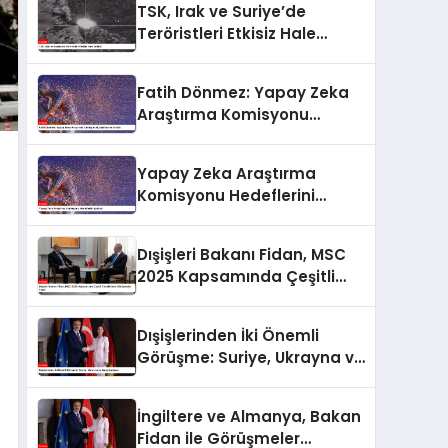
TSK, Irak ve Suriye’de
Teröristleri Etkisiz Hale
Getirdi
Fatih Dönmez: Yapay Zeka
Araştırma Komisyonu
Çalışmalarını Anlattı
Yapay Zeka Araştırma
Komisyonu Hedeflerini
Açıkladı
Dışişleri Bakanı Fidan, MSC
2025 Kapsamında Çeşitli
Temsilcilerle Görüşmeler
Yaptı
Dışişlerinden İki Önemli
Görüşme: Suriye, Ukrayna ve
Barış Çabaları
İngiltere ve Almanya, Bakan
Fidan ile Görüşmeler