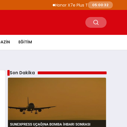
Honor X7e Plus Tanıtıldı 8100 mAh Batarya
05:00:33
AZIN
EĞITIM
Son Dakika