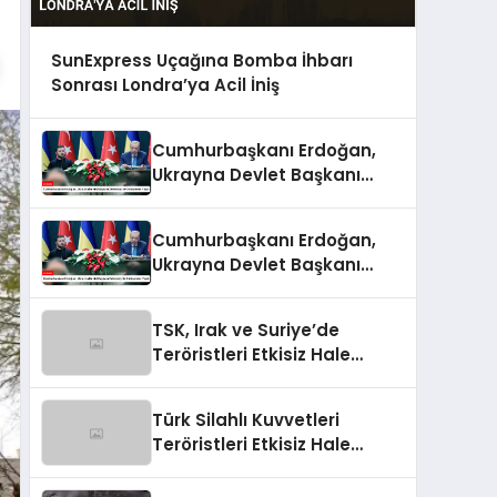
SunExpress Uçağına Bomba İhbarı
Sonrası Londra’ya Acil İniş
Cumhurbaşkanı Erdoğan,
Ukrayna Devlet Başkanı
Zelenskiy ile Görüşmeler
Yaptı
Cumhurbaşkanı Erdoğan,
Ukrayna Devlet Başkanı
Zelenskiy İle Görüşmeler
Yaptı
TSK, Irak ve Suriye’de
Teröristleri Etkisiz Hale
Getirdi
Türk Silahlı Kuvvetleri
Teröristleri Etkisiz Hale
Getirdi