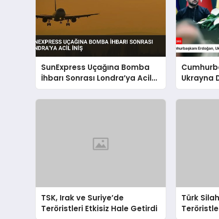
SunExpress Uçağına Bomba
Cumhurba
İhbarı Sonrası Londra’ya Acil
Ukrayna 
İniş
Zelenskiy
TSK, Irak ve Suriye’de
Türk Silah
Teröristleri Etkisiz Hale Getirdi
Teröristle