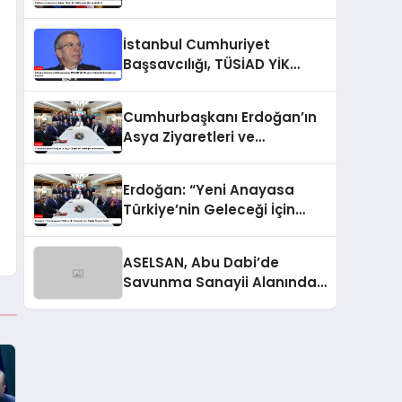
Gerçekleştirdi
İstanbul Cumhuriyet
Başsavcılığı, TÜSİAD YİK
Başkanı Hakkında
Soruşturma Başlattı
Cumhurbaşkanı Erdoğan’ın
Asya Ziyaretleri ve
Değerlendirmeleri
Erdoğan: “Yeni Anayasa
Türkiye’nin Geleceği İçin
Büyük Öneme Sahip”
ASELSAN, Abu Dabi’de
Savunma Sanayii Alanında
Dikkat Çekti