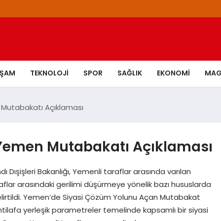
AŞAM
TEKNOLOJI
SPOR
SAĞLIK
EKONOMI
MAG
n Mutabakatı Açıklaması
n Yemen Mutabakatı Açıklaması
Dışişleri Bakanlığı, Yemenli taraflar arasında varılan
flar arasındaki gerilimi düşürmeye yönelik bazı hususlarda
elirtildi. Yemen’de Siyasi Çözüm Yolunu Açan Mutabakat
ilafa yerleşik parametreler temelinde kapsamlı bir siyasi