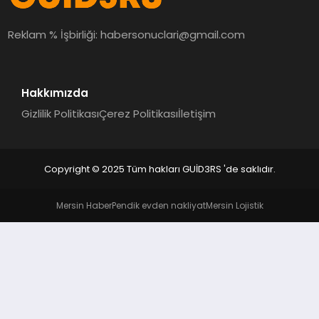
MAGAZIN
Reklam % İşbirliği:
habersonuclari@gmail.com
EĞITIM
Hakkımızda
Gizlilik Politikası
Çerez Politikası
İletişim
Copyright © 2025 Tüm hakları GUİD3RS 'de saklıdır.
Mersin Haber
Pendik evden nakliyat
Mersin Lojistik