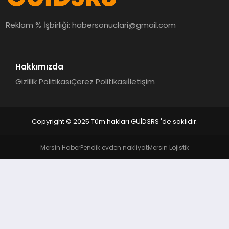
MAGAZIN
Reklam % İşbirliği:
habersonuclari@gmail.com
EĞITIM
Hakkımızda
Gizlilik Politikası
Çerez Politikası
İletişim
Copyright © 2025 Tüm hakları GUİD3RS 'de saklıdır.
Mersin Haber
Pendik evden nakliyat
Mersin Lojistik