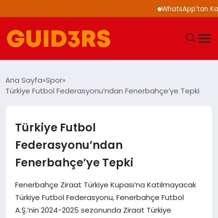
WhatsApp’tan Kalabal
GÜNDEM
Ana Sayfa
Spor
Türkiye Futbol Federasyonu’ndan Fenerbahçe’ye Tepki
YAŞAM
TEKNOLOJI
Türkiye Futbol
Federasyonu’ndan
SPOR
Fenerbahçe’ye Tepki
SAĞLIK
Fenerbahçe Ziraat Türkiye Kupası’na Katılmayacak
Türkiye Futbol Federasyonu, Fenerbahçe Futbol
EKONOMI
A.Ş.’nin 2024-2025 sezonunda Ziraat Türkiye