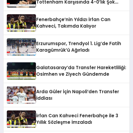
Tottenham Karşısında 4-0’lık Şok
Mağlubiyeti Aldı
Fenerbahçe’nin Yıldızı İrfan Can
Kahveci, Takımda Kalıyor
Erzurumspor, Trendyol 1. Lig’de Fatih
Karagümrük’ü Ağırladı
Galatasaray’da Transfer Hareketliliği:
Osimhen ve Ziyech Gündemde
Arda Güler İçin Napoli’den Transfer
İddiası
İrfan Can Kahveci Fenerbahçe ile 3
Yıllık Sözleşme İmzaladı