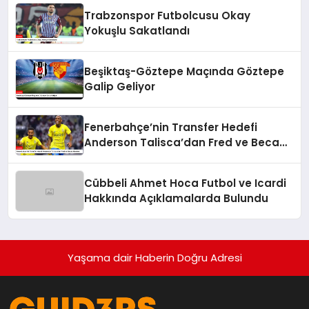
Trabzonspor Futbolcusu Okay
Yokuşlu Sakatlandı
Beşiktaş-Göztepe Maçında Göztepe
Galip Geliyor
Fenerbahçe’nin Transfer Hedefi
Anderson Talisca’dan Fred ve Becao
Hamlesi
Cübbeli Ahmet Hoca Futbol ve Icardi
Hakkında Açıklamalarda Bulundu
Yaşama dair Haberin Doğru Adresi