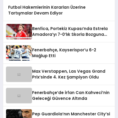
Futbol Hakemlerinin Kararları Üzerine
Tartışmalar Devam Ediyor
Benfica, Portekiz Kupası’nda Estrela
Amadora’yı 7-0’lık Skorla Bozguna
Uğrattı
Fenerbahçe, Kayserispor’u 6-2
Mağlup Etti
Max Verstappen, Las Vegas Grand
Prix’sinde 4. Kez Şampiyon Oldu
Fenerbahçe’de İrfan Can Kahveci’nin
Geleceği Güvence Altında
Pep Guardiola’nın Manchester City’si