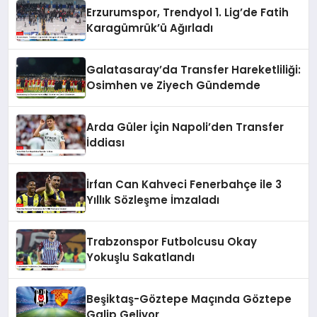
Erzurumspor, Trendyol 1. Lig’de Fatih
Karagümrük’ü Ağırladı
Galatasaray’da Transfer Hareketliliği:
Osimhen ve Ziyech Gündemde
Arda Güler İçin Napoli’den Transfer
İddiası
İrfan Can Kahveci Fenerbahçe ile 3
Yıllık Sözleşme İmzaladı
Trabzonspor Futbolcusu Okay
Yokuşlu Sakatlandı
Beşiktaş-Göztepe Maçında Göztepe
Galip Geliyor