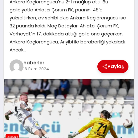
Ankara Keçiörengücü’nü 2-1 mağlup etti. Bu
MAGAZIN
galibiyetle Ahlatcı Çorum FK, puanını 48’e
yükseltirken, ev sahibi ekip Ankara Keçiörengücü ise
EĞITIM
32 puanda kaldı. Maç Detayları Ahlatcı Çorum FK,
Verheydt’in 17. dakikada attığı golle öne geçerken,
Ankara Keçiörengücü, Ariyibi ile beraberliği yakaladı.
Ancak…
haberler
Paylaş
16 Ekim 2024