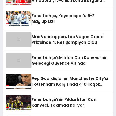
Amadora’yı 7-0’lık Skorla Bozguna
Uğrattı
Fenerbahçe, Kayserispor’u 6-2
Mağlup Etti
Max Verstappen, Las Vegas Grand
Prix’sinde 4. Kez Şampiyon Oldu
Fenerbahçe’de İrfan Can Kahveci’nin
Geleceği Güvence Altında
Pep Guardiola’nın Manchester City’si
Tottenham Karşısında 4-0’lık Şok
Mağlubiyeti Aldı
Fenerbahçe’nin Yıldızı İrfan Can
Kahveci, Takımda Kalıyor