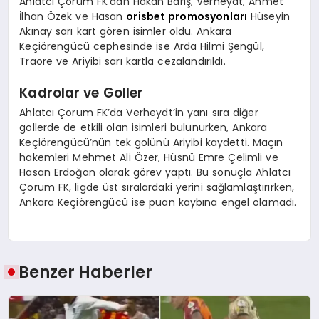
Ahlatcı Çorum FK’dan Hakan Barış, Verheydt, Ahmet
İlhan Özek ve Hasan
orisbet promosyonları
Hüseyin
Akınay sarı kart gören isimler oldu. Ankara
Keçiörengücü cephesinde ise Arda Hilmi Şengül,
Traore ve Ariyibi sarı kartla cezalandırıldı.
Kadrolar ve Goller
Ahlatcı Çorum FK’da Verheydt’in yanı sıra diğer
gollerde de etkili olan isimleri bulunurken, Ankara
Keçiörengücü’nün tek golünü Ariyibi kaydetti. Maçın
hakemleri Mehmet Ali Özer, Hüsnü Emre Çelimli ve
Hasan Erdoğan olarak görev yaptı. Bu sonuçla Ahlatcı
Çorum FK, ligde üst sıralardaki yerini sağlamlaştırırken,
Ankara Keçiörengücü ise puan kaybına engel olamadı.
Benzer Haberler