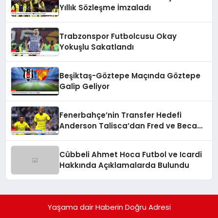
Yıllık Sözleşme İmzaladı
Trabzonspor Futbolcusu Okay
Yokuşlu Sakatlandı
Beşiktaş-Göztepe Maçında Göztepe
Galip Geliyor
Fenerbahçe’nin Transfer Hedefi
Anderson Talisca’dan Fred ve Becao
Hamlesi
Cübbeli Ahmet Hoca Futbol ve Icardi
Hakkında Açıklamalarda Bulundu
Yaşama dair Haberin Doğru Adresi