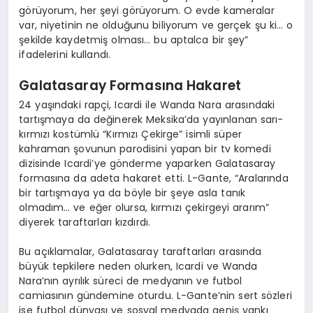
görüyorum, her şeyi görüyorum. O evde kameralar
var, niyetinin ne olduğunu biliyorum ve gerçek şu ki… o
şekilde kaydetmiş olması… bu aptalca bir şey”
ifadelerini kullandı.
Galatasaray Formasına Hakaret
24 yaşındaki rapçi, Icardi ile Wanda Nara arasındaki
tartışmaya da değinerek Meksika’da yayınlanan sarı-
kırmızı kostümlü “Kırmızı Çekirge” isimli süper
kahraman şovunun parodisini yapan bir tv komedi
dizisinde Icardi’ye gönderme yaparken Galatasaray
formasına da adeta hakaret etti. L-Gante, “Aralarında
bir tartışmaya ya da böyle bir şeye asla tanık
olmadım… ve eğer olursa, kırmızı çekirgeyi ararım”
diyerek taraftarları kızdırdı.
Bu açıklamalar, Galatasaray taraftarları arasında
büyük tepkilere neden olurken, Icardi ve Wanda
Nara’nın ayrılık süreci de medyanın ve futbol
camiasının gündemine oturdu. L-Gante’nin sert sözleri
ise futbol dünyası ve sosyal medyada geniş yankı