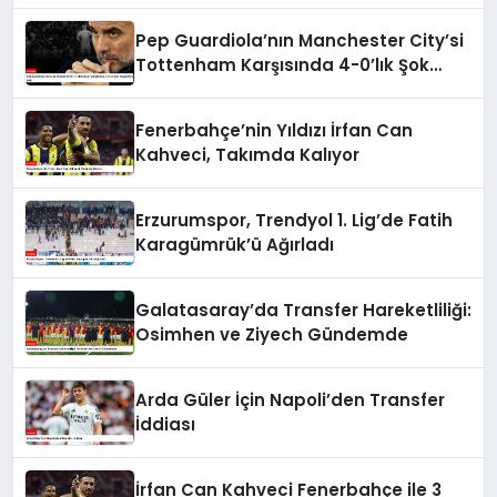
Pep Guardiola’nın Manchester City’si
Tottenham Karşısında 4-0’lık Şok
Mağlubiyeti Aldı
Fenerbahçe’nin Yıldızı İrfan Can
Kahveci, Takımda Kalıyor
Erzurumspor, Trendyol 1. Lig’de Fatih
Karagümrük’ü Ağırladı
Galatasaray’da Transfer Hareketliliği:
Osimhen ve Ziyech Gündemde
Arda Güler İçin Napoli’den Transfer
İddiası
İrfan Can Kahveci Fenerbahçe ile 3