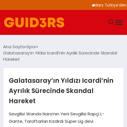
Mars Türkiye’den “Köpe
GÜNDEM
Ana Sayfa
Spor
Galatasaray’ın Yıldızı Icardi’nin Ayrılık Sürecinde Skandal
YAŞAM
Hareket
TEKNOLOJI
Galatasaray’ın Yıldızı Icardi’nin
SPOR
Ayrılık Sürecinde Skandal
Hareket
SAĞLIK
Sevgilisi Wanda Nara’nın Yeni Sevgilisi Rapçi L-
EKONOMI
Gante, Taraftarları Kızdırdı Süper Lig devi