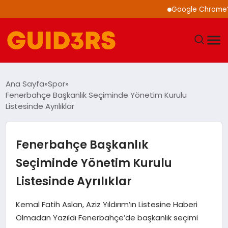
Google Chrome’a Yapa
GÜNDEM
Ana Sayfa
Spor
Fenerbahçe Başkanlık Seçiminde Yönetim Kurulu
YAŞAM
Listesinde Ayrılıklar
TEKNOLOJI
Fenerbahçe Başkanlık
SPOR
Seçiminde Yönetim Kurulu
Listesinde Ayrılıklar
SAĞLIK
Kemal Fatih Aslan, Aziz Yıldırım’ın Listesine Haberi
EKONOMI
Olmadan Yazıldı Fenerbahçe’de başkanlık seçimi