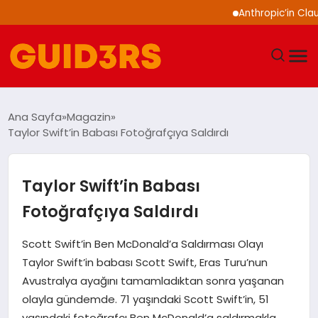
Anthropic’in Claude mod
GÜNDEM
Ana Sayfa
Magazin
Taylor Swift’in Babası Fotoğrafçıya Saldırdı
YAŞAM
TEKNOLOJI
Taylor Swift’in Babası
Fotoğrafçıya Saldırdı
SPOR
Scott Swift’in Ben McDonald’a Saldırması Olayı
SAĞLIK
Taylor Swift’in babası Scott Swift, Eras Turu’nun
Avustralya ayağını tamamladıktan sonra yaşanan
EKONOMI
olayla gündemde. 71 yaşındaki Scott Swift’in, 51
yaşındaki fotoğrafçı Ben McDonald’a saldırmakla