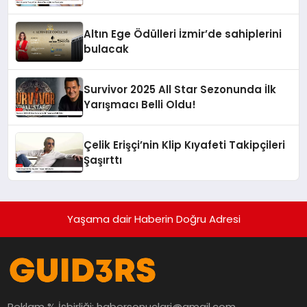
Altın Ege Ödülleri İzmir’de sahiplerini
bulacak
Survivor 2025 All Star Sezonunda İlk
Yarışmacı Belli Oldu!
Çelik Erişçi’nin Klip Kıyafeti Takipçileri
Şaşırttı
Yaşama dair Haberin Doğru Adresi
Reklam % İşbirliği:
habersonuclari@gmail.com