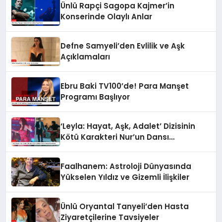
Ünlü Rapçi Sagopa Kajmer’in
Konserinde Olaylı Anlar
Defne Samyeli’den Evlilik ve Aşk
Açıklamaları
Ebru Baki TV100’de! Para Manşet
Programı Başlıyor
‘Leyla: Hayat, Aşk, Adalet’ Dizisinin
Kötü Karakteri Nur’un Dansı
Gündemde
Faalhanem: Astroloji Dünyasında
Yükselen Yıldız ve Gizemli İlişkiler
Ünlü Oryantal Tanyeli’den Hasta
Ziyaretçilerine Tavsiyeler