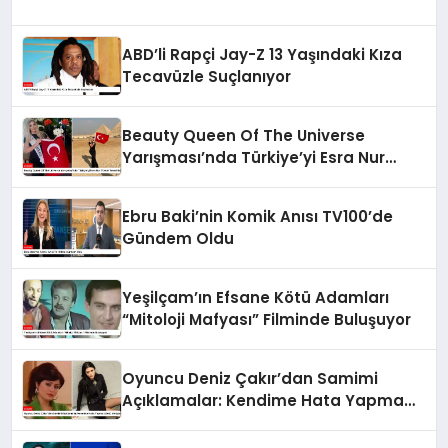
ABD’li Rapçi Jay-Z 13 Yaşındaki Kıza
Tecavüzle Suçlanıyor
Beauty Queen Of The Universe
Yarışması’nda Türkiye’yi Esra Nur
Türker Temsil Edecek
Ebru Baki’nin Komik Anısı TV100’de
Gündem Oldu
Yeşilçam’ın Efsane Kötü Adamları
“Mitoloji Mafyası” Filminde Buluşuyor
Oyuncu Deniz Çakır’dan Samimi
Açıklamalar: Kendime Hata Yapma
Lüksü Veriyorum