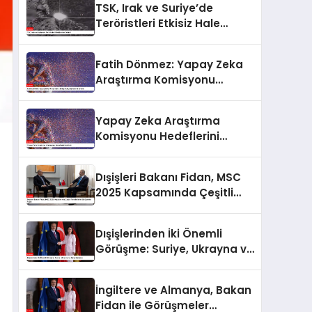
TSK, Irak ve Suriye’de
Teröristleri Etkisiz Hale
Getirdi
Fatih Dönmez: Yapay Zeka
Araştırma Komisyonu
Çalışmalarını Anlattı
Yapay Zeka Araştırma
Komisyonu Hedeflerini
Açıkladı
Dışişleri Bakanı Fidan, MSC
2025 Kapsamında Çeşitli
Temsilcilerle Görüşmeler
Yaptı
Dışişlerinden İki Önemli
Görüşme: Suriye, Ukrayna ve
Barış Çabaları
İngiltere ve Almanya, Bakan
Fidan ile Görüşmeler