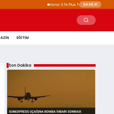
Honor X7e Plus Tanıtıldı 8100 mAh Batarya
04:05:32
AZIN
EĞITIM
Son Dakika