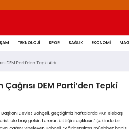
AŞAM
TEKNOLOJI
SPOR
SAĞLIK
EKONOMI
MAG
ısı DEM Parti’den Tepki Aldı
n Çağrısı DEM Parti’den Tepki
 Başkanı Devlet Bahçeli, geçtiğimiz haftalarda PKK elebaşı
ist ele başı gelsin terörün bittiğini açıklasın” şeklinde bir
aynı çağrıyı yineleyen Bahçeli, “Ağırlaştırılmış müebbet hapis