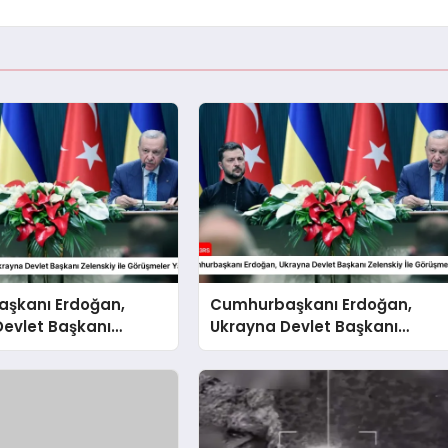
şkanı Erdoğan,
Cumhurbaşkanı Erdoğan,
Devlet Başkanı
Ukrayna Devlet Başkanı
 ile Görüşmeler Yaptı
Zelenskiy İle Görüşmeler Yapt