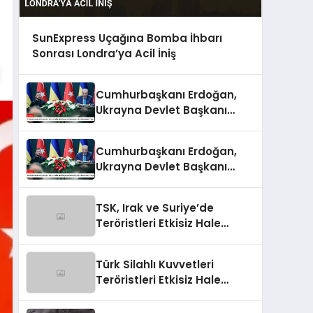
SunExpress Uçağına Bomba İhbarı
Sonrası Londra’ya Acil İniş
Cumhurbaşkanı Erdoğan,
Ukrayna Devlet Başkanı
Zelenskiy ile Görüşmeler
Yaptı
Cumhurbaşkanı Erdoğan,
Ukrayna Devlet Başkanı
Zelenskiy İle Görüşmeler
Yaptı
TSK, Irak ve Suriye’de
Teröristleri Etkisiz Hale
Getirdi
Türk Silahlı Kuvvetleri
Teröristleri Etkisiz Hale
Getirdi