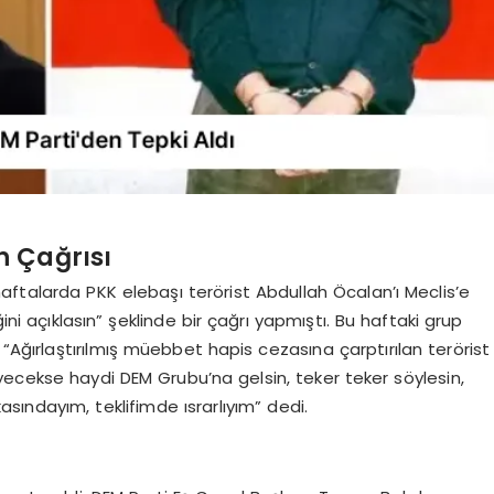
n Çağrısı
aftalarda PKK elebaşı terörist Abdullah Öcalan’ı Meclis’e
ini açıklasın” şeklinde bir çağrı yapmıştı. Bu haftaki grup
 “Ağırlaştırılmış müebbet hapis cezasına çarptırılan terörist
leyecekse haydi DEM Grubu’na gelsin, teker teker söylesin,
ındayım, teklifimde ısrarlıyım” dedi.