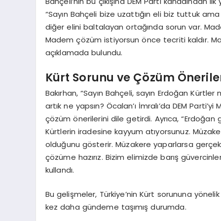
Bahçeli’nin bu çıkışına DEM Parti kanadından ilk
“Sayın Bahçeli bize uzattığın eli biz tuttuk ama 
diğer elini baltalayan ortağında sorun var. Ma
Madem çözüm istiyorsun önce tecriti kaldır. M
açıklamada bulundu.
Kürt Sorunu ve Çözüm Önerile
Bakırhan, “Sayın Bahçeli, sayın Erdoğan Kürtler 
artık ne yapsın? Öcalan’ı İmralı’da DEM Parti’yi
çözüm önerilerini dile getirdi. Ayrıca, “Erdoğa
Kürtlerin iradesine kayyum atıyorsunuz. Müza
olduğunu gösterir. Müzakere yaparlarsa gerçekl
çözüme hazırız. Bizim elimizde barış güvercinleri
kullandı.
Bu gelişmeler, Türkiye’nin Kürt sorununa yönelik f
kez daha gündeme taşımış durumda.