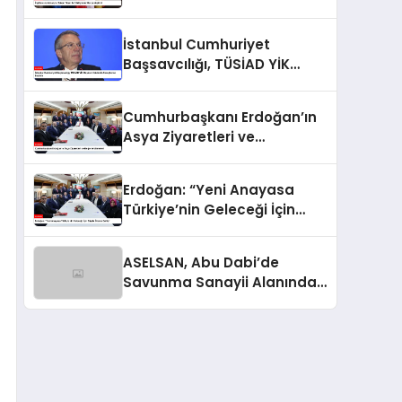
Gerçekleştirdi
İstanbul Cumhuriyet
Başsavcılığı, TÜSİAD YİK
Başkanı Hakkında
Soruşturma Başlattı
Cumhurbaşkanı Erdoğan’ın
Asya Ziyaretleri ve
Değerlendirmeleri
Erdoğan: “Yeni Anayasa
Türkiye’nin Geleceği İçin
Büyük Öneme Sahip”
ASELSAN, Abu Dabi’de
Savunma Sanayii Alanında
Dikkat Çekti