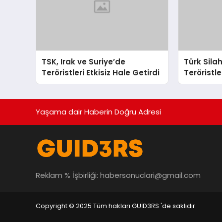
TSK, Irak ve Suriye’de
Türk Silah
Teröristleri Etkisiz Hale Getirdi
Teröristle
Yaşama dair Haberin Doğru Adresi
Reklam % İşbirliği:
habersonuclari@gmail.com
Copyright © 2025 Tüm hakları GUİD3RS 'de saklıdır.