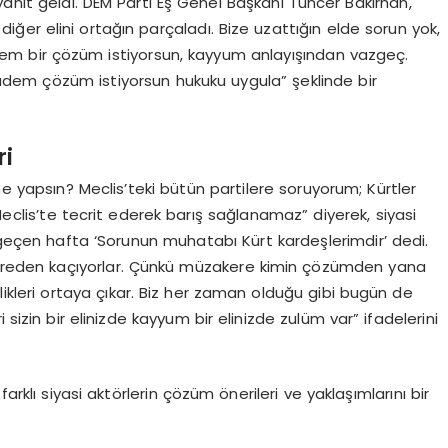
 yanıt geldi. DEM Parti Eş Genel Başkanı Tuncer Bakırhan,
diğer elini ortağın parçaladı. Bize uzattığın elde sorun yok,
dem bir çözüm istiyorsun, kayyum anlayışından vazgeç.
adem çözüm istiyorsun hukuku uygula” şeklinde bir
ri
ne yapsın? Meclis’teki bütün partilere soruyorum; Kürtler
 Meclis’te tecrit ederek barış sağlanamaz” diyerek, siyasi
n geçen hafta ‘Sorunun muhatabı Kürt kardeşlerimdir’ dedi.
kereden kaçıyorlar. Çünkü müzakere kimin çözümden yana
ikleri ortaya çıkar. Biz her zaman olduğu gibi bugün de
 sizin bir elinizde kayyum bir elinizde zulüm var” ifadelerini
arklı siyasi aktörlerin çözüm önerileri ve yaklaşımlarını bir