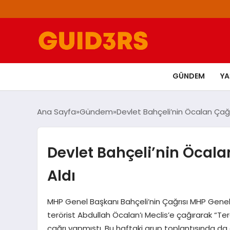
GÜNDEM
Y
Ana Sayfa
Gündem
Devlet Bahçeli’nin Öcalan Çağr
Devlet Bahçeli’nin Öcala
Aldı
MHP Genel Başkanı Bahçeli’nin Çağrısı MHP Genel
terörist Abdullah Öcalan’ı Meclis’e çağırarak “Terör
çağrı yapmıştı. Bu haftaki grup toplantısında da 