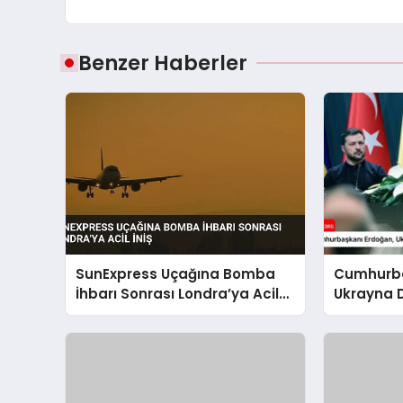
Benzer Haberler
SunExpress Uçağına Bomba
Cumhurba
İhbarı Sonrası Londra’ya Acil
Ukrayna 
İniş
Zelenskiy