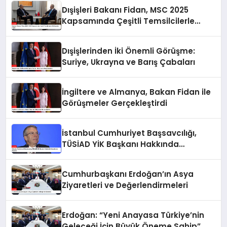
Dışişleri Bakanı Fidan, MSC 2025
Kapsamında Çeşitli Temsilcilerle
Görüşmeler Yaptı
Dışişlerinden İki Önemli Görüşme:
Suriye, Ukrayna ve Barış Çabaları
İngiltere ve Almanya, Bakan Fidan ile
Görüşmeler Gerçekleştirdi
İstanbul Cumhuriyet Başsavcılığı,
TÜSİAD YİK Başkanı Hakkında
Soruşturma Başlattı
Cumhurbaşkanı Erdoğan’ın Asya
Ziyaretleri ve Değerlendirmeleri
Erdoğan: “Yeni Anayasa Türkiye’nin
Geleceği İçin Büyük Öneme Sahip”