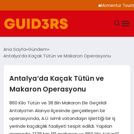
Momentur Tourism & 
GÜNDEM
Ana Sayfa
Gündem
Antalya’da Kaçak Tütün ve Makaron Operasyonu
YAŞAM
TEKNOLOJI
Antalya’da Kaçak Tütün ve
Makaron Operasyonu
SPOR
860 Kilo Tütün ve 38 Bin Makaron Ele Geçirildi
SAĞLIK
Antalya’nın Alanya ilçesinde gerçekleşen bir
operasyonda, A.Ü. isimli vatandaşın işlettiği bir iş
EKONOMI
yerinde kaçakçılık faaliyeti tespit edildi. Yapılan
aramada, **38 bin 181 makaron ve 860 kilo tütün**