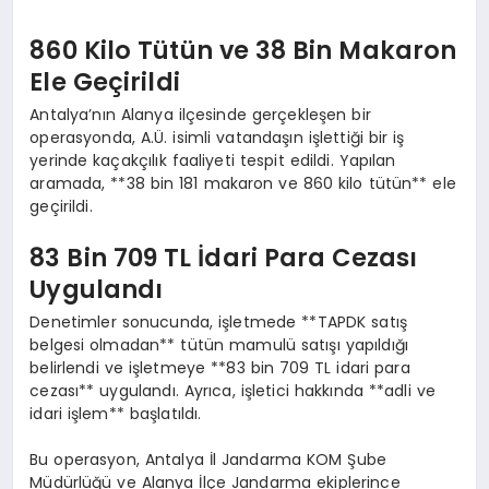
860 Kilo Tütün ve 38 Bin Makaron
Ele Geçirildi
Antalya’nın Alanya ilçesinde gerçekleşen bir
operasyonda, A.Ü. isimli vatandaşın işlettiği bir iş
yerinde kaçakçılık faaliyeti tespit edildi. Yapılan
aramada, **38 bin 181 makaron ve 860 kilo tütün** ele
geçirildi.
83 Bin 709 TL İdari Para Cezası
Uygulandı
Denetimler sonucunda, işletmede **TAPDK satış
belgesi olmadan** tütün mamulü satışı yapıldığı
belirlendi ve işletmeye **83 bin 709 TL idari para
cezası** uygulandı. Ayrıca, işletici hakkında **adli ve
idari işlem** başlatıldı.
Bu operasyon, Antalya İl Jandarma KOM Şube
Müdürlüğü ve Alanya İlçe Jandarma ekiplerince