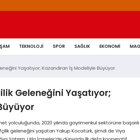
AŞAM
TEKNOLOJI
SPOR
SAĞLIK
EKONOMI
MAG
eleneğini Yaşatıyor; Kazandıran İş Modeliyle Büyüyor
ilik Geleneğini Yaşatıyor;
 Büyüyor
t yolculuğunda, 2020 yılında gayrimenkul sektörüne başarılı
tifçilik geleneğini yaşatan Yakup Kocatürk, şimdi de Viya
 Viya Yatırım, Urla İçmeler’de dünyada ilk defa kooperatif