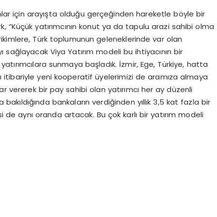
anlar için arayışta olduğu gerçeğinden hareketle böyle bir
ürk, “Küçük yatırımcının konut ya da tapulu arazi sahibi olma
birikimlere, Türk toplumunun geleneklerinde var olan
ayı sağlayacak Viya Yatırım modeli bu ihtiyacının bir
le yatırımcılara sunmaya başladık. İzmir, Ege, Türkiye, hatta
ı itibariyle yeni kooperatif üyelerimizi de aramıza almaya
ar vererek bir pay sahibi olan yatırımcı her ay düzenli
 bakıldığında bankaların verdiğinden yıllık 3,5 kat fazla bir
isi de aynı oranda artacak. Bu çok karlı bir yatırım modeli