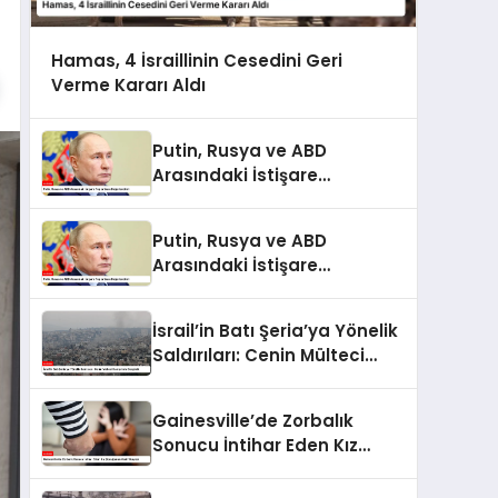
Hamas, 4 İsraillinin Cesedini Geri
Verme Kararı Aldı
Putin, Rusya ve ABD
Arasındaki İstişare
Toplantısını Değerlendirdi
Putin, Rusya ve ABD
Arasındaki İstişare
Toplantısını Değerlendirdi
İsrail’in Batı Şeria’ya Yönelik
Saldırıları: Cenin Mülteci
Kampı’nda Gerginlik
Gainesville’de Zorbalık
Sonucu İntihar Eden Kız
Çocuğunun Acılı Hikayesi