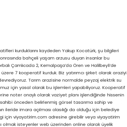
tifleri kurduklarını kaydeden Yakup Kocatürk, şu bilgileri
sonrasında bahçeli yaşam arzusu duyan insanlar bu
, Torbalı Çamlıcada 2, Kemalpaşa’da Ören ve Halilbeyli’de
zere 7 kooperatif kurduk. Biz yatırımcı şirket olarak araziyi
devrediyoruz. Tarım arazisine normalde peyzaj elektrik su
z için yasal olarak bu işlemleri yapabiliyoruz. Kooperatif
rine noter onaylı olarak vaziyet planı işlendiğinde hissenin
 sahibi önceden belirlenmiş görsel tasarıma sahip ve
 ileride imara açılması olasılığı da olduğu için belediye
ilgi için viyayatirim.com adresine girebilir veya viyayatirim
cı olmak isteyenler web üzerinden online olarak üyelik