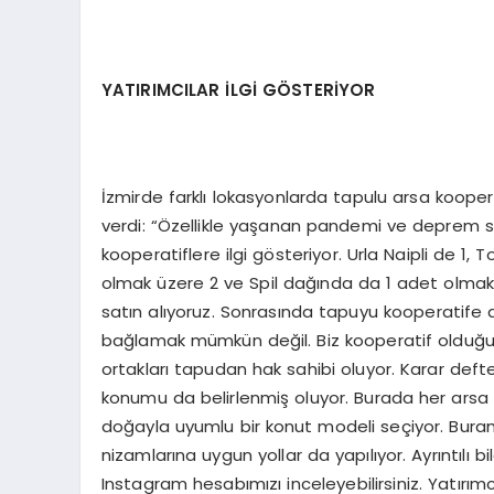
YATIRIMCILAR İLGİ GÖSTERİYOR
İzmirde farklı lokasyonlarda tapulu arsa koopera
verdi: “Özellikle yaşanan pandemi ve deprem 
kooperatiflere ilgi gösteriyor. Urla Naipli de 1
olmak üzere 2 ve Spil dağında da 1 adet olmak ü
satın alıyoruz. Sonrasında tapuyu kooperatife 
bağlamak mümkün değil. Biz kooperatif olduğumu
ortakları tapudan hak sahibi oluyor. Karar defte
konumu da belirlenmiş oluyor. Burada her arsa
doğayla uyumlu bir konut modeli seçiyor. Buranın
nizamlarına uygun yollar da yapılıyor. Ayrıntılı b
Instagram hesabımızı inceleyebilirsiniz. Yatırım