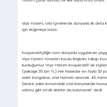
Yatırım çatısı altında, bir ilke daha imza atıyor.
Viya Yatırım, Urla İçmeler’de dünyada ilk defa 
için düğmeye bastı.
Kooperatifçiliğin tüm dünyada uygulanan yaygı
Viya Yatırım Yönetim Kurulu Başkanı Yakup Koc
kurduğumuz ‘Viya Yatırım Kooperatifi’ ile topl
(yaklaşık 35 bin TL.) Her hissedar en fazla 20 
adet bungalow, otel hizmeti verecek. 45 metreka
Denize yakın konumdaki otel bünyesinde havuz, 
salonu gibi ortak alanlar da bulunacak” dedi.