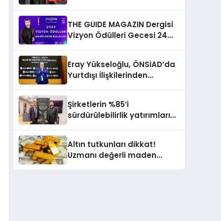
Gerçekleştirmek İçin
Yayında
THE GUIDE MAGAZIN Dergisi
Vizyon Ödülleri Gecesi 24
Aralık’ta
Eray Yükseloğlu, ÖNSİAD’da
Yurtdışı İlişkilerinden
Sorumlu Genel Başkan
Yardımcısı Oldu
Şirketlerin %85’i
sürdürülebilirlik yatırımlarını
artırdı
Altın tutkunları dikkat!
Uzmanı değerli maden
yatırımcılarını uyardı!