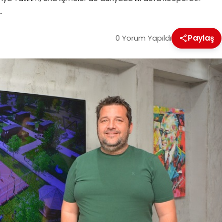
…
0 Yorum Yapıldı
Paylaş