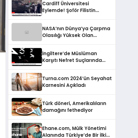
Cardiff Üniversitesi
Eylemde! Şoför Filistin
Destekçisi Eylemcilere Daldı
NASA’nın Dünya’ya Çarpma
Olasılığı Yüksek Olan
Asteroide İlişkin Yeni Raporu
İngiltere’de Müslüman
Karşıtı Nefret Suçlarında
Endişe Verici Artış
Turna.com 2024’ün Seyahat
Karnesini Açıkladı
Türk döneri, Amerikalıların
damağını fethediyor
Ehane.com, Mülk Yönetimi
Alanında Türkiye’de Bir İlki