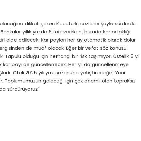
ı olacağına dikkat çeken Kocatürk, sözlerini şöyle sürdürdü:
ankalar yıllık yüzde 6 faiz verirken, burada kar ortaklığı
tiri elde edilecek. Kar payları her ay otomatik olarak dolar
vergisinden de muaf olacak. Eğer bir vefat söz konusu
k. Tapulu olduğu için herhangi bir risk taşımıyor. Üstelik 5 yıl
 kar payı de güncellenecek. Her yıl da güncellenmeye
dı. Oteli 2025 yılı yaz sezonuna yetiştireceğiz. Yeni
or. Toplumumuzun geleceği için çok önemli olan topraksız
ı da sürdürüyoruz”