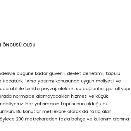
İN ÖNCÜSÜ OLDU
modeliyle bugüne kadar güvenli, devlet denetimli, tapulu
p Kocatürk, “Arsa yatırımı konusunda uygun maliyetli ve
eratif ile birlikte peyzaj, elektrik, su bağlantısı gibi altyapı
 Burada normalde alamayacakları hizmeti ve küçük
nabiliyoruz. Her yatırımcının tapusunun olduğu bu
ümkün. Bu konutlar metrekare olarak da fazla alan
 böylece 200 metrekareden fazla bahçe ve kullanım alanına