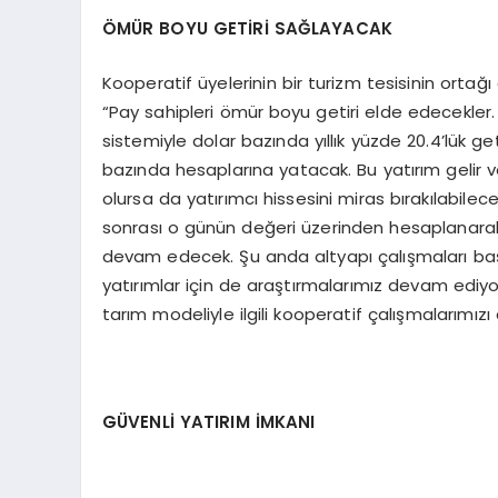
ÖMÜR BOYU GETİRİ SAĞLAYACAK
Kooperatif üyelerinin bir turizm tesisinin ortağ
“Pay sahipleri ömür boyu getiri elde edecekler. B
sistemiyle dolar bazında yıllık yüzde 20.4’lük ge
bazında hesaplarına yatacak. Bu yatırım gelir 
olursa da yatırımcı hissesini miras bırakılabilece
sonrası o günün değeri üzerinden hesaplanarak
devam edecek. Şu anda altyapı çalışmaları başla
yatırımlar için de araştırmalarımız devam ediy
tarım modeliyle ilgili kooperatif çalışmalarımız
GÜVENLİ YATIRIM İMKANI