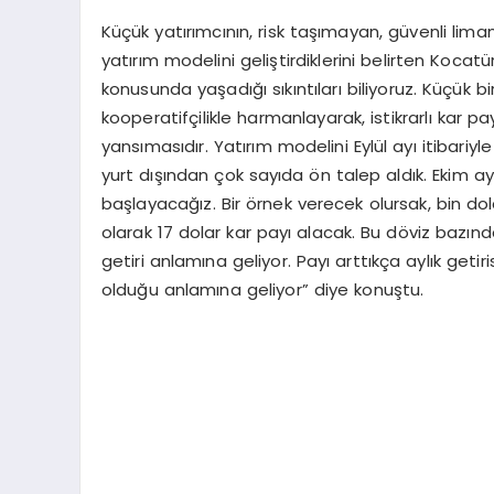
Küçük yatırımcının, risk taşımayan, güvenli lim
yatırım modelini geliştirdiklerini belirten Kocat
konusunda yaşadığı sıkıntıları biliyoruz. Küçük 
kooperatifçilikle harmanlayarak, istikrarlı kar p
yansımasıdır. Yatırım modelini Eylül ayı itibariy
yurt dışından çok sayıda ön talep aldık. Ekim ay
başlayacağız. Bir örnek verecek olursak, bin dol
olarak 17 dolar kar payı alacak. Bu döviz bazında
getiri anlamına geliyor. Payı arttıkça aylık getir
olduğu anlamına geliyor” diye konuştu.