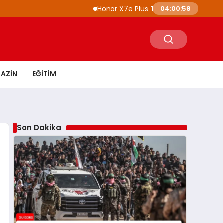
Honor X7e Plus Tanıtıldı 8100 mAh Batarya ve
04:00:59
AZIN
EĞITIM
Son Dakika