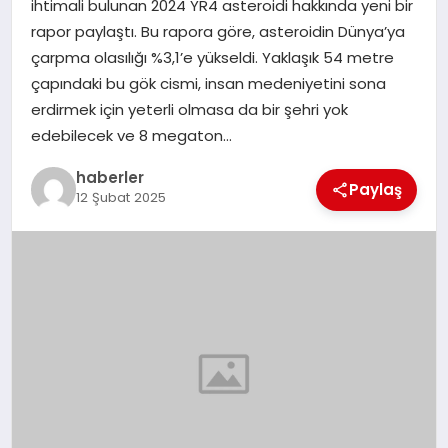
ihtimali bulunan 2024 YR4 asteroidi hakkında yeni bir
MAGAZIN
rapor paylaştı. Bu rapora göre, asteroidin Dünya’ya
çarpma olasılığı %3,1’e yükseldi. Yaklaşık 54 metre
EĞITIM
çapındaki bu gök cismi, insan medeniyetini sona
erdirmek için yeterli olmasa da bir şehri yok
edebilecek ve 8 megaton…
haberler
Paylaş
12 Şubat 2025