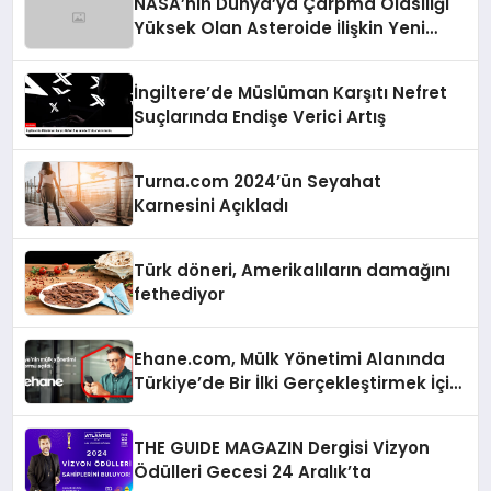
NASA’nın Dünya’ya Çarpma Olasılığı
Yüksek Olan Asteroide İlişkin Yeni
Raporu
İngiltere’de Müslüman Karşıtı Nefret
Suçlarında Endişe Verici Artış
Turna.com 2024’ün Seyahat
Karnesini Açıkladı
Türk döneri, Amerikalıların damağını
fethediyor
Ehane.com, Mülk Yönetimi Alanında
Türkiye’de Bir İlki Gerçekleştirmek İçin
Yayında
THE GUIDE MAGAZIN Dergisi Vizyon
Ödülleri Gecesi 24 Aralık’ta