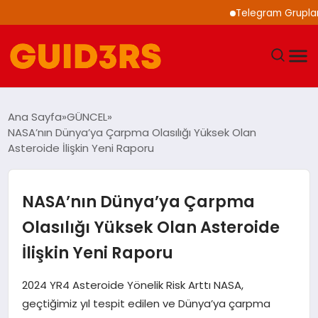
Telegram Grupları ile
GÜNDEM
Ana Sayfa
GÜNCEL
NASA’nın Dünya’ya Çarpma Olasılığı Yüksek Olan
YAŞAM
Asteroide İlişkin Yeni Raporu
TEKNOLOJI
NASA’nın Dünya’ya Çarpma
SPOR
Olasılığı Yüksek Olan Asteroide
İlişkin Yeni Raporu
SAĞLIK
2024 YR4 Asteroide Yönelik Risk Arttı NASA,
EKONOMI
geçtiğimiz yıl tespit edilen ve Dünya’ya çarpma