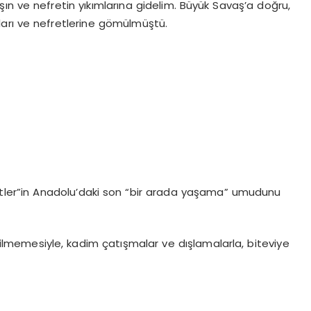
şın ve nefretin yıkımlarına gidelim. Büyük Savaş’a doğru,
rı ve nefretlerine gömülmüştü.
letler”in Anadolu’daki son “bir arada yaşama” umudunu
ilmemesiyle, kadim çatışmalar ve dışlamalarla, biteviye