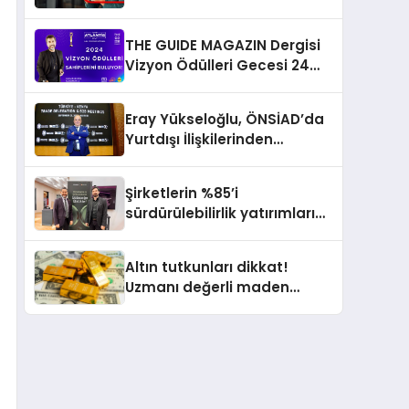
Gerçekleştirmek İçin
Yayında
THE GUIDE MAGAZIN Dergisi
Vizyon Ödülleri Gecesi 24
Aralık’ta
Eray Yükseloğlu, ÖNSİAD’da
Yurtdışı İlişkilerinden
Sorumlu Genel Başkan
Yardımcısı Oldu
Şirketlerin %85’i
sürdürülebilirlik yatırımlarını
artırdı
Altın tutkunları dikkat!
Uzmanı değerli maden
yatırımcılarını uyardı!