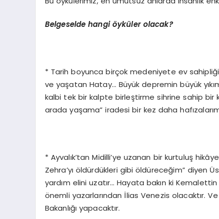
Bu öykülerimiz, en umutsuz anlarda insanlık enk
Belgeselde hangi öyküler olacak?
* Tarih boyunca birçok medeniyete ev sahipliği 
ve yaşatan Hatay… Büyük depremin büyük yık
kalbi tek bir kalpte birleştirme sihrine sahip 
arada yaşama” iradesi bir kez daha hafızaları
* Ayvalık’tan Midilli’ye uzanan bir kurtuluş hikây
Zehra’yı öldürdükleri gibi öldüreceğim” diyen 
yardım elini uzatır… Hayata bakın ki Kemalettin
önemli yazarlarından İlias Venezis olacaktır. V
Bakanlığı yapacaktır.