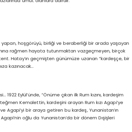
azlarında umut olanlara dairdir.
yapan, hoşgörüyü, birliği ve beraberliği bir arada yaşayan
ımına rağmen hayata tutunmaktan vazgeçmeyen, birçok
bir kent. Hatay’ın geçmişten günümüze uzanan “kardeşçe, bir
mıza kazınacak…
esi… 1922 Eylül’ünde, “Önüme çıkan ilk Rum kızını, kardeşim
Üsteğmen Kemalettin, kardeşini arayan Rum kızı Agapi’ye
 ve Agapi’yi bir araya getiren bu kardeş, Yunanistan’ın
e Agapi’nin oğlu da Yunanistan’da bir dönem Dışişleri