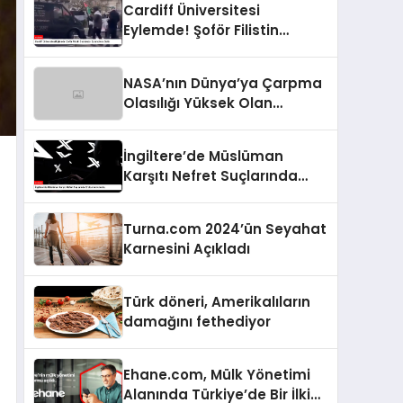
Cardiff Üniversitesi
Eylemde! Şoför Filistin
Destekçisi Eylemcilere Daldı
NASA’nın Dünya’ya Çarpma
Olasılığı Yüksek Olan
Asteroide İlişkin Yeni Raporu
İngiltere’de Müslüman
Karşıtı Nefret Suçlarında
Endişe Verici Artış
Turna.com 2024’ün Seyahat
Karnesini Açıkladı
Türk döneri, Amerikalıların
damağını fethediyor
Ehane.com, Mülk Yönetimi
Alanında Türkiye’de Bir İlki