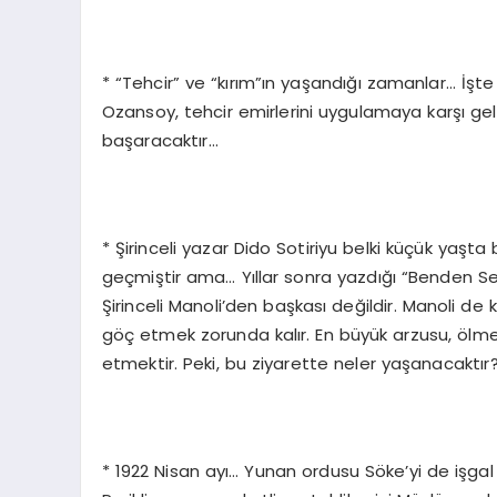
* “Tehcir” ve “kırım”ın yaşandığı zamanlar… İşte
Ozansoy, tehcir emirlerini uygulamaya karşı ge
başaracaktır…
* Şirinceli yazar Dido Sotiriyu belki küçük yaşt
geçmiştir ama… Yıllar sonra yazdığı “Benden Se
Şirinceli Manoli’den başkası değildir. Manoli de
göç etmek zorunda kalır. En büyük arzusu, ölm
etmektir. Peki, bu ziyarette neler yaşanacaktır
* 1922 Nisan ayı… Yunan ordusu Söke’yi de işga