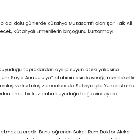
 o acı dolu günlerde Kütahya Mutasarrıfı olan şair Faik Ali
lecek, Kütahyalı Ermenilerin birçoğunu kurtarmayı
a büyüdüğü topraklardan ayrılıp suyun öteki yakasına
lam Söyle Anadolu’ya” kitabının esin kaynağı, memleketlisi
 kuruluş ve kurtuluş zamanlarında Sotiriyu gibi Yunanistan’a
eden önce bir kez daha büyüdüğü bağ evini ziyaret
?
l etmek üzeredir. Bunu öğrenen Sökeli Rum Doktor Aleko