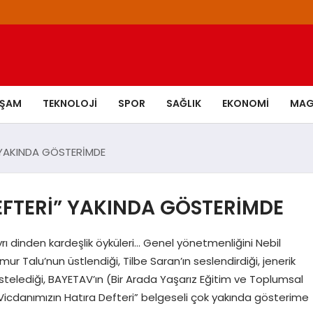
AŞAM
TEKNOLOJI
SPOR
SAĞLIK
EKONOMI
MAG
” YAKINDA GÖSTERİMDE
EFTERİ” YAKINDA GÖSTERİMDE
ayrı dinden kardeşlik öyküleri… Genel yönetmenliğini Nebil
r Talu’nun üstlendiği, Tilbe Saran’ın seslendirdiği, jenerik
stelediği, BAYETAV’ın (Bir Arada Yaşarız Eğitim ve Toplumsal
Vicdanımızın Hatıra Defteri” belgeseli çok yakında gösterime