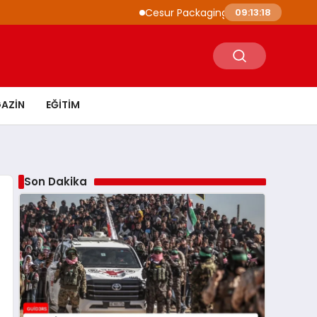
Cesur Packaging, Mısır’daki Üretim Üssünü 
09:13:19
AZIN
EĞITIM
Son Dakika