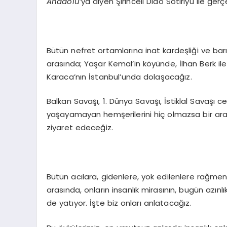
Anadolu
’ya diyen Şirinceli Dido Sotiriyu ile ge
Bütün nefret ortamlarına inat kardeşliği ve barı
arasında; Yaşar Kemal’in köyünde, İlhan Berk i
Karaca’nın İstanbul’unda dolaşacağız.
Balkan Savaşı, 1. Dünya Savaşı, İstiklal Savaşı ce
yaşayamayan hemşerilerini hiç olmazsa bir arad
ziyaret edeceğiz.
Bütün acılara, gidenlere, yok edilenlere rağmen;
arasında, onların insanlık mirasının, bugün azı
de yatıyor. İşte biz onları anlatacağız.