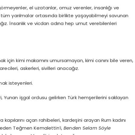
görmeyenler, el uzatanlar, omuz verenler, insanlığı ve
iği, tüm yarılmalar ortasında birlikte yaşayabilmeyi savunan
cağız. İnsanlık ve vicdan adına hep umut verebilenleri
mak için kimi makamını umursamayan, kimi canını bile veren,
ileri, askerleri, sivilleri anacağız.
mak isteyenleri.
leri, Yunan işgal ordusu gelirken Türk hemşerilerini saklayan
apılarını açan rahibeleri, kardeşini arayan Rum kadını
n eden Teğmen Kemalettin’i,
Benden Selam Söyle