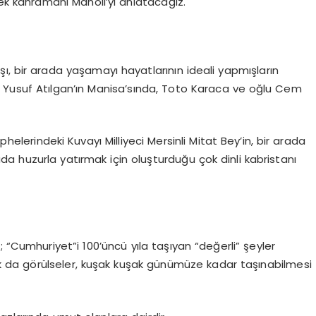
rçek kahramanı Manoli’yi anlatacağız.
şı, bir arada yaşamayı hayatlarının ideali yapmışların
le Yusuf Atılgan’ın Manisa’sında, Toto Karaca ve oğlu Cem
phelerindeki Kuvayı Milliyeci Mersinli Mitat Bey’in, bir arada
a huzurla yatırmak için oluşturduğu çok dinli kabristanı
 “Cumhuriyet”i 100’üncü yıla taşıyan “değerli” şeyler
nlık da görülseler, kuşak kuşak günümüze kadar taşınabilmesi