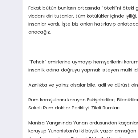
Fakat bütün bunların ortasında “öteki”ni öteki 
vicdanı diri tutanlar, tüm kötülükler içinde iyil
insanlar vardı. İşte biz onları hatırlayıp anlata
anacağız.
“Tehcir” emirlerine uymayıp hemşerilerini koru
insanlık adına doğruyu yapmak isteyen mülki idarec
Azınlıkta ve yalnız olsalar bile, adil ve dürüst ol
Rum komşularını koruyan Eskişehirlileri, Bilecikli
Sökeli Rum doktor Perikli’yi, Zileli Rumları.
Manisa Yangınında Yunan ordusundan kaçanlara k
koruyup Yunanistan’a iki büyük yazar armağa