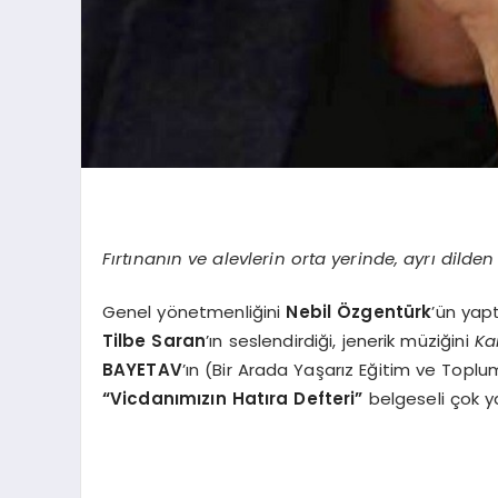
Fırtınanın ve alevlerin orta yerinde, ayrı dilde
Genel yönetmenliğini
Nebil Özgentürk
’ün yap
Tilbe Saran
’ın seslendirdiği, jenerik müziğini
Ka
BAYETAV
’ın (Bir Arada Yaşarız Eğitim ve Topl
“Vicdanımızın Hatıra Defteri”
belgeseli çok y