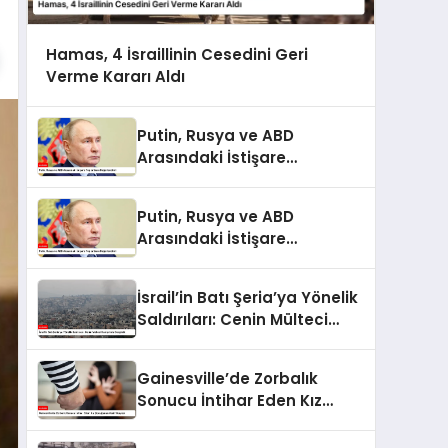
Hamas, 4 İsraillinin Cesedini Geri
Verme Kararı Aldı
Putin, Rusya ve ABD
Arasındaki İstişare
Toplantısını Değerlendirdi
Putin, Rusya ve ABD
Arasındaki İstişare
Toplantısını Değerlendirdi
İsrail’in Batı Şeria’ya Yönelik
Saldırıları: Cenin Mülteci
Kampı’nda Gerginlik
Gainesville’de Zorbalık
Sonucu İntihar Eden Kız
Çocuğunun Acılı Hikayesi