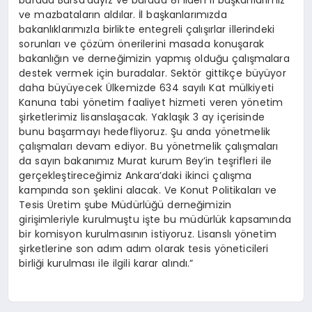
burada Bursa’dayız ve burada 81 ilden il başkanlarımız
ve mazbataların aldılar. İl başkanlarımızda
bakanlıklarımızla birlikte entegreli çalışırlar illerindeki
sorunları ve çözüm önerilerini masada konuşarak
bakanlığın ve derneğimizin yapmış olduğu çalışmalara
destek vermek için buradalar. Sektör gittikçe büyüyor
daha büyüyecek Ülkemizde 634 sayılı Kat mülkiyeti
Kanuna tabi yönetim faaliyet hizmeti veren yönetim
şirketlerimiz lisanslaşacak. Yaklaşık 3 ay içerisinde
bunu başarmayı hedefliyoruz. Şu anda yönetmelik
çalışmaları devam ediyor. Bu yönetmelik çalışmaları
da sayın bakanımız Murat kurum Bey’in teşrifleri ile
gerçekleştireceğimiz Ankara’daki ikinci çalışma
kampında son şeklini alacak. Ve Konut Politikaları ve
Tesis Üretim şube Müdürlüğü derneğimizin
girişimleriyle kurulmuştu işte bu müdürlük kapsamında
bir komisyon kurulmasının istiyoruz. Lisanslı yönetim
şirketlerine son adım adım olarak tesis yöneticileri
birliği kurulması ile ilgili karar alındı.”