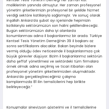
Kentsel Tesis Yönetim Derneği her zaman kat
maliklerinin yanında olmuştur. Her zaman profesyonel
yönetim şirketlerimizin profesyonel bir şekilde hizmet
verdiği sektöre katlılarıyla sağlamıştır. Ve sonuç olarak
inşallah Ankara’da şubat ayı içerisinde hepimizin
katkılarıyla sektörümüzün son halini şekillendireceğiz.
Bugün sektörümüzün daha iyi alanlarda
konumlanması adına il başkanlarımız bir arada. Türkiye
Kentsel Tesis Yönetim Derneği’nin 39 il başkanı az
sonra sertifikalarını alacaklar. Bakan beyinde bizlere
vermiş olduğu ödev neticesinde il başkanlarımıza çok
büyük görevler düşüyor. Bizim il başkanlarımız sektörün
daha şeffaf yönetilmesi ve sektördeki tüm firmalara
örnek olmak adına seçilmiş ve ticari itibarları olan
profesyonel yönetim şirketlerimizden oluşmaktadır.
Ankara’da gerçekleştireceğimiz çalışma
kamplarımızda 81 ilin temsilcilerini hep birlikte
belirleyeceğiz.”
Konuşmalar sinevizyon gösterimi ve il temsilcilerine