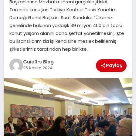
Başkanlarına Mazbata töreni gerçekleştirildi.
MAGAZIN
Törende konuşan Türkiye Kentsel Tesis Yönetim
Derneği Genel Başkanı Suat Sandalcı, “Ülkemiz
EĞITIM
genelinde bulunan yaklaşık 39 milyon 400 bin toplu
konut yaşam alanını daha şeffaf yönetilmesini, işte
bu lisanslılarımızla işi kendisine meslek belirlemiş
şirketlerimiz tarafından hep birlikte…
Guid3rs Blog
Paylaş
25 Kasım 2024