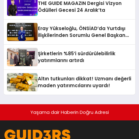
THE GUIDE MAGAZIN Dergisi Vizyon
Ödülleri Gecesi 24 Aralık’ta
Eray Yükseloğlu, ÖNSİAD’da Yurtdışı
İlişkilerinden Sorumlu Genel Başkan
Yardımcısı Oldu
Şirketlerin %85’i sürdürülebilirlik
yatırımlarını artırdı
Altın tutkunları dikkat! Uzmanı değerli
maden yatırımcılarını uyardı!
Yaşama dair Haberin Doğru Adresi