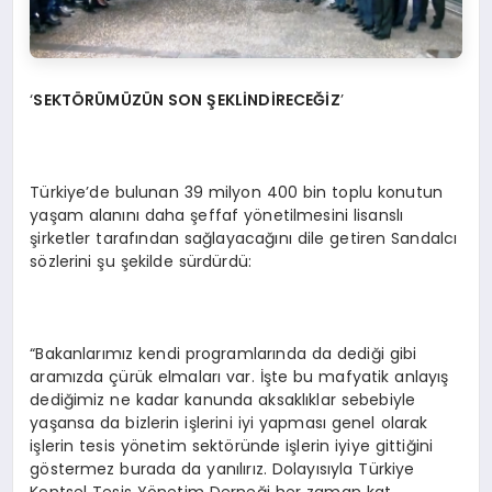
‘
SEKTÖR
Ü
M
Ü
Z
ÜN SON
Ş
EKL
İNDİRECEĞİZ
’
Türkiye’de bulunan 39 milyon 400 bin toplu konutun
yaşam alanını daha şeffaf yönetilmesini lisanslı
şirketler tarafından sağlayacağını dile getiren Sandalcı
sözlerini şu şekilde sürdürdü:
“Bakanlarımız kendi programlarında da dediği gibi
aramızda çürük elmaları var. İşte bu mafyatik anlayış
dediğimiz ne kadar kanunda aksaklıklar sebebiyle
yaşansa da bizlerin işlerini iyi yapması genel olarak
işlerin tesis yönetim sektöründe işlerin iyiye gittiğini
göstermez burada da yanılırız. Dolayısıyla Türkiye