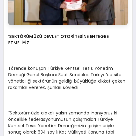
‘
SEKTÖR
Ü
M
Ü
ZÜ
DEVLET OTOR
İ
TES
İ
NE ENTEGRE
ETMEL
İ
Y
İZ
’
Törende konuşan Türkiye Kentsel Tesis Yönetim
Derneği Genel Başkanı Suat Sandalcı, Türkiye’de site
yöneticiliği sektörünün geldiği büyüklüğe dikkat çeken
rakamlar vererek, şunları söyledi:
“Sektörümüzle alakalı yakın zamanda inanıyoruz ki
öncelikle federasyonumuzun çalışmaları Türkiye
Kentsel Tesis Yönetim Derneğimizin girişimleriyle
sonuç olarak 634 sayılı Kat Mülkiyeti Kanuna tabi