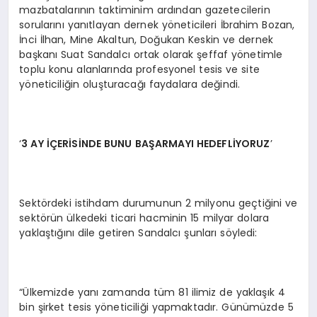
mazbatalarının taktiminim ardından gazetecilerin
sorularını yanıtlayan dernek yöneticileri İbrahim Bozan,
İnci İlhan, Mine Akaltun, Doğukan Keskin ve dernek
başkanı Suat Sandalcı ortak olarak şeffaf yönetimle
toplu konu alanlarında profesyonel tesis ve site
yöneticiliğin oluşturacağı faydalara değindi.
‘
3 AY
İÇ
ER
İSİ
NDE BUNU BA
Ş
ARMAYI HEDEFL
İYORUZ
’
Sektördeki istihdam durumunun 2 milyonu geçtiğini ve
sektörün ülkedeki ticari hacminin 15 milyar dolara
yaklaştığını dile getiren Sandalcı şunları söyledi:
“Ülkemizde yanı zamanda tüm 81 ilimiz de yaklaşık 4
bin şirket tesis yöneticiliği yapmaktadır. Günümüzde 5