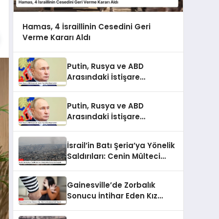
Hamas, 4 İsraillinin Cesedini Geri
Verme Kararı Aldı
Putin, Rusya ve ABD
Arasındaki İstişare
Toplantısını Değerlendirdi
Putin, Rusya ve ABD
Arasındaki İstişare
Toplantısını Değerlendirdi
İsrail’in Batı Şeria’ya Yönelik
Saldırıları: Cenin Mülteci
Kampı’nda Gerginlik
Gainesville’de Zorbalık
Sonucu İntihar Eden Kız
Çocuğunun Acılı Hikayesi