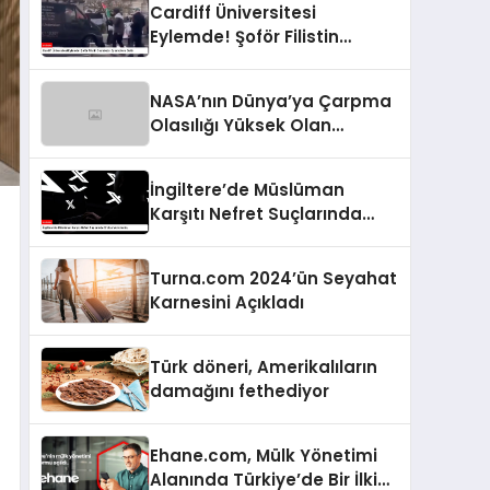
Cardiff Üniversitesi
Eylemde! Şoför Filistin
Destekçisi Eylemcilere Daldı
NASA’nın Dünya’ya Çarpma
Olasılığı Yüksek Olan
Asteroide İlişkin Yeni Raporu
İngiltere’de Müslüman
Karşıtı Nefret Suçlarında
Endişe Verici Artış
Turna.com 2024’ün Seyahat
Karnesini Açıkladı
Türk döneri, Amerikalıların
damağını fethediyor
Ehane.com, Mülk Yönetimi
Alanında Türkiye’de Bir İlki