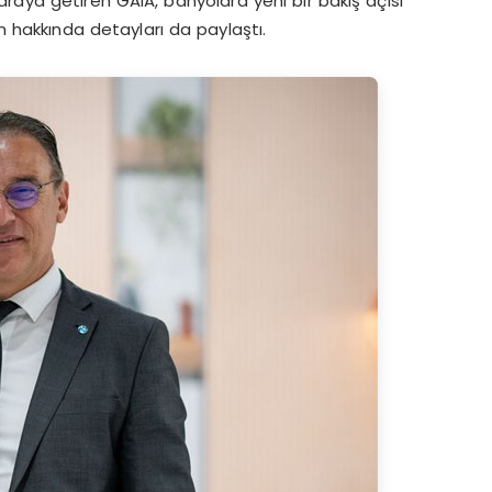
araya getiren GAIA, banyolara yeni bir bakış açısı
 hakkında detayları da paylaştı.