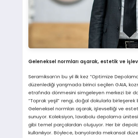
Geleneksel normları aşarak, estetik ve işlevs
Seramiksan’ın bu yıl ilk kez “Optimize Depolama
düzenlediği yarışmada birinci seçilen GAIA, ko
etrafında dönmesini simgeleyen merkezi bir dair
“Toprak yeşil” rengi, doğal dokularla birleşere
Geleneksel normları aşarak, işlevselliği ve est
sunuyor. Koleksiyon, lavabolu depolama ünitesi
gibi temel parçalardan oluşuyor. Her bir depola
kullanılıyor. Böylece, banyolarda mekansal d