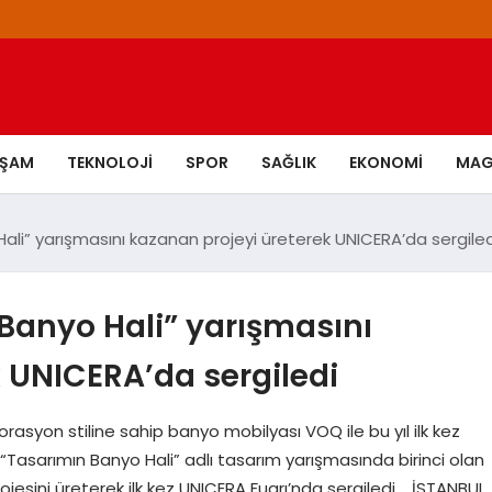
AŞAM
TEKNOLOJI
SPOR
SAĞLIK
EKONOMI
MAG
ali” yarışmasını kazanan projeyi üreterek UNICERA’da sergiled
Banyo Hali” yarışmasını
 UNICERA’da sergiledi
rasyon stiline sahip banyo mobilyası VOQ ile bu yıl ilk kez
 “Tasarımın Banyo Hali” adlı tasarım yarışmasında birinci olan
ojesini üreterek ilk kez UNICERA Fuarı’nda sergiledi. İSTANBUL