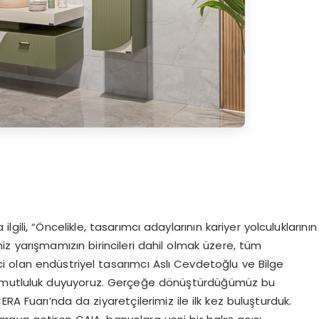
gili, “Öncelikle, tasarımcı adaylarının kariyer yolculuklarının
miz yarışmamızın birincileri dahil olmak üzere, tüm
nci olan endüstriyel tasarımcı Aslı Cevdetoğlu ve Bilge
n mutluluk duyuyoruz. Gerçeğe dönüştürdüğümüz bu
RA Fuarı’nda da ziyaretçilerimiz ile ilk kez buluşturduk.