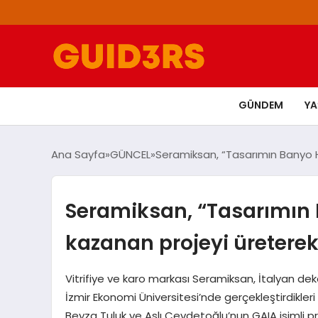
GÜNDEM
Y
Ana Sayfa
GÜNCEL
Seramiksan, “Tasarımın Banyo H
Seramiksan, “Tasarımın 
kazanan projeyi üreterek
Vitrifiye ve karo markası Seramiksan, İtalyan deko
İzmir Ekonomi Üniversitesi’nde gerçekleştirdikleri
Beyza Tuluk ve Aslı Cevdetoğlu’nun GAIA isimli pr