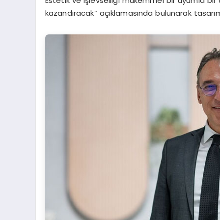
Estetik ve işlevselliği mükemmel bir uyumla bir 
kazandıracak” açıklamasında bulunarak tasarım