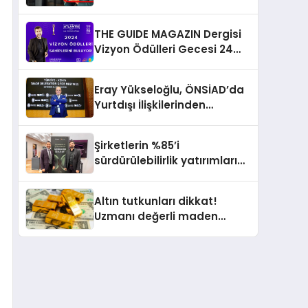
Gerçekleştirmek İçin
Yayında
THE GUIDE MAGAZIN Dergisi
Vizyon Ödülleri Gecesi 24
Aralık’ta
Eray Yükseloğlu, ÖNSİAD’da
Yurtdışı İlişkilerinden
Sorumlu Genel Başkan
Yardımcısı Oldu
Şirketlerin %85’i
sürdürülebilirlik yatırımlarını
artırdı
Altın tutkunları dikkat!
Uzmanı değerli maden
yatırımcılarını uyardı!