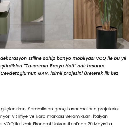
 dekorasyon stiline sahip banyo mobilyası VOQ ile bu yıl
ştirdikleri
“
Tasarımın Banyo Hali” adlı tasarım
ı Cevdetoğlu
’
nun GAIA isimli projesini üreterek ilk kez
güçlenirken, Seramiksan genç tasarımcıların projelerini
ıyor. Vitrifiye ve karo markası Seramiksan, İtalyan
 VOQ ile İzmir Ekonomi Üniversitesi’nde 20 Mayıs’ta