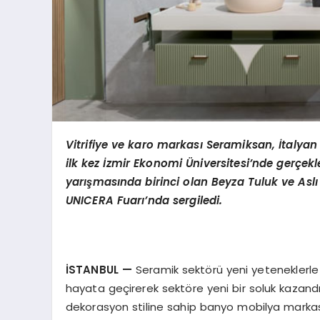
Vitrifiye ve karo markası Seramiksan, İtalyan
ilk kez İzmir Ekonomi
Ü
niversitesi
’
nde gerçekle
yarış
mas
ında birinci olan Beyza Tuluk ve Asl
UNICERA Fuarı’nda sergiledi.
İSTANBUL
—
Seramik sektörü yeni yeteneklerle 
hayata geçirerek sektöre yeni bir soluk kazandır
dekorasyon stiline sahip banyo mobilya markası