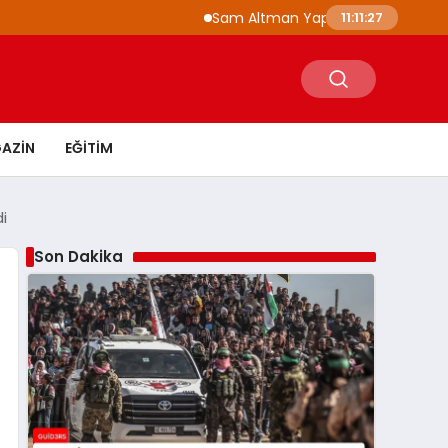
Sam Altman Yapay Zeka Gelişiminde Fren Ça
11:11:28
AZIN
EĞITIM
i
Son Dakika