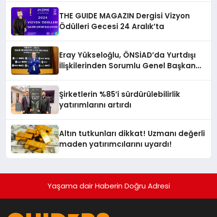
THE GUIDE MAGAZIN Dergisi Vizyon
Ödülleri Gecesi 24 Aralık’ta
Eray Yükseloğlu, ÖNSİAD’da Yurtdışı
İlişkilerinden Sorumlu Genel Başkan
Yardımcısı Oldu
Şirketlerin %85’i sürdürülebilirlik
yatırımlarını artırdı
Altın tutkunları dikkat! Uzmanı değerli
maden yatırımcılarını uyardı!
Yaşama dair Haberin Doğru Adresi