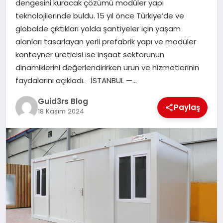
dengesini kuracak çözümü modüler yapı
MAGAZIN
teknolojilerinde buldu. 15 yıl önce Türkiye’de ve
globalde çıktıkları yolda şantiyeler için yaşam
EĞITIM
alanları tasarlayan yerli prefabrik yapı ve modüler
konteyner üreticisi ise inşaat sektörünün
dinamiklerini değerlendirirken ürün ve hizmetlerinin
faydalarını açıkladı. İSTANBUL —…
Guid3rs Blog
Paylaş
18 Kasım 2024