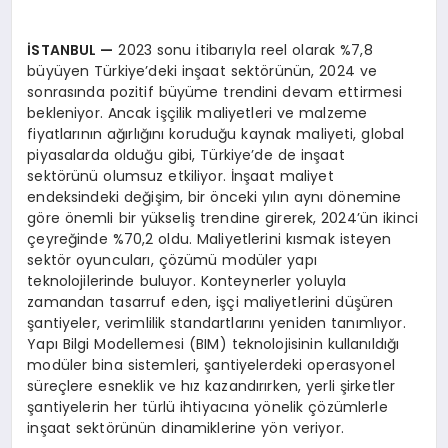
İSTANBUL
—
2023 sonu itibarıyla reel olarak %7,8
büyüyen Türkiye’deki inşaat sektörünün, 2024 ve
sonrasında pozitif büyüme trendini devam ettirmesi
bekleniyor. Ancak işçilik maliyetleri ve malzeme
fiyatlarının ağırlığını koruduğu kaynak maliyeti, global
piyasalarda olduğu gibi, Türkiye’de de inşaat
sektörünü olumsuz etkiliyor. İnşaat maliyet
endeksindeki değişim, bir önceki yılın aynı dönemine
göre önemli bir yükseliş trendine girerek, 2024’ün ikinci
çeyreğinde %70,2 oldu. Maliyetlerini kısmak isteyen
sektör oyuncuları, çözümü modüler yapı
teknolojilerinde buluyor. Konteynerler yoluyla
zamandan tasarruf eden, işçi maliyetlerini düşüren
şantiyeler, verimlilik standartlarını yeniden tanımlıyor.
Yapı Bilgi Modellemesi (BIM) teknolojisinin kullanıldığı
modüler bina sistemleri, şantiyelerdeki operasyonel
süreçlere esneklik ve hız kazandırırken, yerli şirketler
şantiyelerin her türlü ihtiyacına yönelik çözümlerle
inşaat sektörünün dinamiklerine yön veriyor.