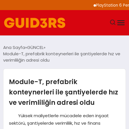
PlayStation 6 Performans
GÜNDEM
Ana Sayfa
GÜNCEL
Module-T, prefabrik konteynerleri ile şantiyelerde hız ve
YAŞAM
verimliliğin adresi oldu
TEKNOLOJI
Module-T, prefabrik
SPOR
konteynerleri ile şantiyelerde hız
ve verimliliğin adresi oldu
SAĞLIK
Yüksek maliyetlerle mücadele eden inşaat
EKONOMI
sektörü, şantiyelerde verimlilik, hız ve finans