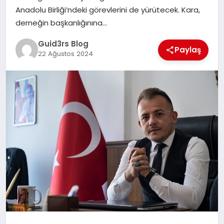
MAGAZIN
Anadolu Birliği’ndeki görevlerini de yürütecek. Kara,
derneğin başkanlığınına…
EĞITIM
Guid3rs Blog
Paylaş
22 Ağustos 2024