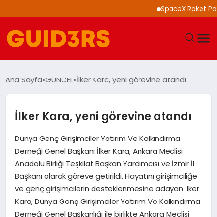
SpaceX Roket Parçası 
GÜNDEM
Ana Sayfa
GÜNCEL
İlker Kara, yeni görevine atandı
YAŞAM
İlker Kara, yeni görevine atandı
TEKNOLOJI
Dünya Genç Girişimciler Yatırım Ve Kalkındırma
SPOR
Derneği Genel Başkanı İlker Kara, Ankara Meclisi
Anadolu Birliği Teşkilat Başkan Yardımcısı ve İzmir İl
SAĞLIK
Başkanı olarak göreve getirildi. Hayatını girişimciliğe
ve genç girişimcilerin desteklenmesine adayan İlker
EKONOMI
Kara, Dünya Genç Girişimciler Yatırım Ve Kalkındırma
Derneği Genel Başkanlığı ile birlikte Ankara Meclisi