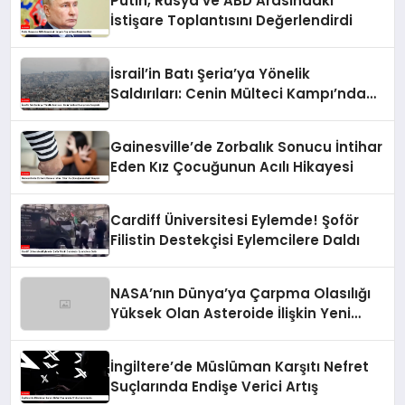
Putin, Rusya ve ABD Arasındaki
İstişare Toplantısını Değerlendirdi
İsrail’in Batı Şeria’ya Yönelik
Saldırıları: Cenin Mülteci Kampı’nda
Gerginlik
Gainesville’de Zorbalık Sonucu İntihar
Eden Kız Çocuğunun Acılı Hikayesi
Cardiff Üniversitesi Eylemde! Şoför
Filistin Destekçisi Eylemcilere Daldı
NASA’nın Dünya’ya Çarpma Olasılığı
Yüksek Olan Asteroide İlişkin Yeni
Raporu
İngiltere’de Müslüman Karşıtı Nefret
Suçlarında Endişe Verici Artış