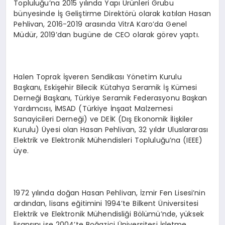
Topluluğu’na 2015 yılında Yapı Ürünleri Grubu
bünyesinde İş Geliştirme Direktörü olarak katılan Hasan
Pehlivan, 2016-2019 arasında VitrA Karo’da Genel
Müdür, 2019’dan bugüne de CEO olarak görev yaptı.
Halen Toprak İşveren Sendikası Yönetim Kurulu
Başkanı, Eskişehir Bilecik Kütahya Seramik İş Kümesi
Derneği Başkanı, Türkiye Seramik Federasyonu Başkan
Yardımcısı, İMSAD (Türkiye İnşaat Malzemesi
Sanayicileri Derneği) ve DEİK (Dış Ekonomik İlişkiler
Kurulu) Üyesi olan Hasan Pehlivan, 32 yıldır Uluslararası
Elektrik ve Elektronik Mühendisleri Topluluğu’na (IEEE)
üye.
1972 yılında doğan Hasan Pehlivan, İzmir Fen Lisesi’nin
ardından, lisans eğitimini 1994’te Bilkent Üniversitesi
Elektrik ve Elektronik Mühendisliği Bölümü’nde, yüksek
lisansını ise 2004’te Boğaziçi Üniversitesi İşletme