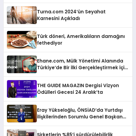
Turna.com 2024’ün Seyahat
Karnesini Açıkladı
Türk döneri, Amerikalıların damağını
fethediyor
Ehane.com, Mülk Yönetimi Alanında
Türkiye’de Bir İlki Gerçekleştirmek İçin
Yayında
THE GUIDE MAGAZIN Dergisi Vizyon
Ödülleri Gecesi 24 Aralık’ta
Eray Yükseloğlu, ÖNSİAD’da Yurtdışı
İlişkilerinden Sorumlu Genel Başkan
Yardımcısı Oldu
Şirketlerin %85’i sürdürülebilirlik