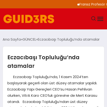
Fransız Profesör Collin:
GÜNDEM
Ana Sayfa
GÜNCEL
Eczacıbaşı Topluluğu’nda atamalar
YAŞAM
Eczacıbaşı Topluluğu’nda
TEKNOLOJI
atamalar
SPOR
Eczacıbaşı Topluluğu’nda, 1 Kasım 2024’ten
başlayarak geçerli olan üst düzey atamalar yapıldı.
SAĞLIK
Eczacıbaşı Yapı Gereçleri CEO’su Hasan Pehlivan
olurken, VitrA Karo CEO’luk görevine de Mert Karasu
EKONOMI
atandı. Eczacıbaşı Topluluğu’ndan üst düzey