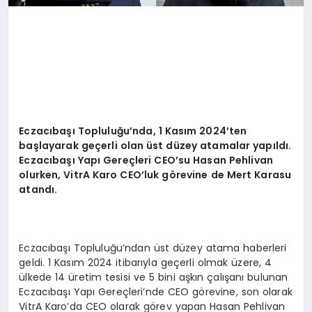
Eczacıbaşı Topluluğu
’
nda, 1 Kası
m 2024
’
ten
ba
şlayarak geçerli olan ü
st d
üzey atamalar yapıldı.
Eczacıbaşı Yapı
Gere
çleri CEO
’
su Hasan Pehlivan
olurken, VitrA Karo CEO
’
luk g
ö
revine de Mert Karasu
atandı.
Eczacıbaşı Topluluğu’ndan üst düzey atama haberleri
geldi. 1 Kasım 2024 itibarıyla geçerli olmak üzere, 4
ülkede 14 üretim tesisi ve 5 bini aşkın çalışanı bulunan
Eczacıbaşı Yapı Gereçleri’nde CEO görevine, son olarak
VitrA Karo’da CEO olarak görev yapan Hasan Pehlivan