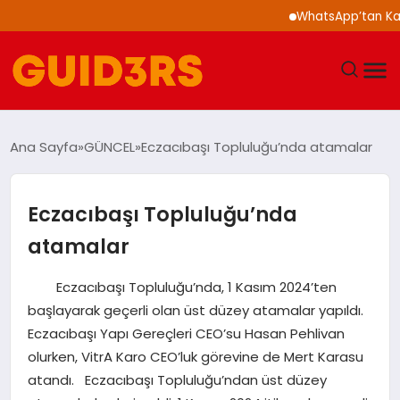
WhatsApp’tan Kalabalık
GÜNDEM
Ana Sayfa
GÜNCEL
Eczacıbaşı Topluluğu’nda atamalar
YAŞAM
Eczacıbaşı Topluluğu’nda
TEKNOLOJI
atamalar
SPOR
Eczacıbaşı Topluluğu’nda, 1 Kasım 2024’ten
başlayarak geçerli olan üst düzey atamalar yapıldı.
SAĞLIK
Eczacıbaşı Yapı Gereçleri CEO’su Hasan Pehlivan
olurken, VitrA Karo CEO’luk görevine de Mert Karasu
EKONOMI
atandı. Eczacıbaşı Topluluğu’ndan üst düzey