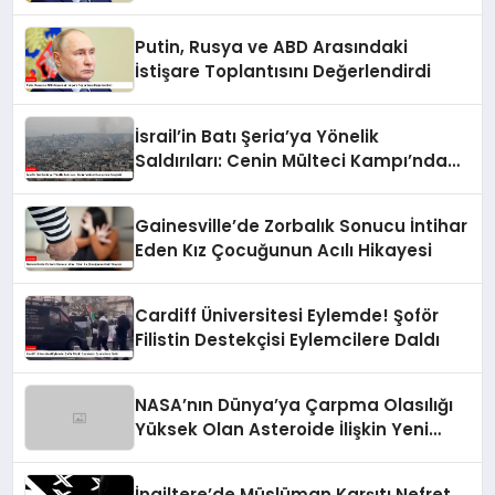
Putin, Rusya ve ABD Arasındaki
İstişare Toplantısını Değerlendirdi
İsrail’in Batı Şeria’ya Yönelik
Saldırıları: Cenin Mülteci Kampı’nda
Gerginlik
Gainesville’de Zorbalık Sonucu İntihar
Eden Kız Çocuğunun Acılı Hikayesi
Cardiff Üniversitesi Eylemde! Şoför
Filistin Destekçisi Eylemcilere Daldı
NASA’nın Dünya’ya Çarpma Olasılığı
Yüksek Olan Asteroide İlişkin Yeni
Raporu
İngiltere’de Müslüman Karşıtı Nefret