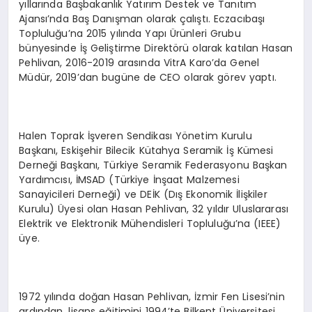
yıllarında Başbakanlık Yatırım Destek ve Tanıtım
Ajansı’nda Baş Danışman olarak çalıştı. Eczacıbaşı
Topluluğu’na 2015 yılında Yapı Ürünleri Grubu
bünyesinde İş Geliştirme Direktörü olarak katılan Hasan
Pehlivan, 2016-2019 arasında VitrA Karo’da Genel
Müdür, 2019’dan bugüne de CEO olarak görev yaptı.
Halen Toprak İşveren Sendikası Yönetim Kurulu
Başkanı, Eskişehir Bilecik Kütahya Seramik İş Kümesi
Derneği Başkanı, Türkiye Seramik Federasyonu Başkan
Yardımcısı, İMSAD (Türkiye İnşaat Malzemesi
Sanayicileri Derneği) ve DEİK (Dış Ekonomik İlişkiler
Kurulu) Üyesi olan Hasan Pehlivan, 32 yıldır Uluslararası
Elektrik ve Elektronik Mühendisleri Topluluğu’na (IEEE)
üye.
1972 yılında doğan Hasan Pehlivan, İzmir Fen Lisesi’nin
ardından, lisans eğitimini 1994’te Bilkent Üniversitesi