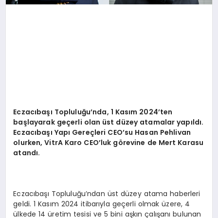
Eczacıbaşı Topluluğu
’
nda, 1 Kası
m 2024
’
ten
ba
şlayarak geçerli olan ü
st d
üzey atamalar yapıldı.
Eczacıbaşı Yapı
Gere
çleri CEO
’
su Hasan Pehlivan
olurken, VitrA Karo CEO
’
luk g
ö
revine de Mert Karasu
atandı.
Eczacıbaşı Topluluğu’ndan üst düzey atama haberleri
geldi. 1 Kasım 2024 itibarıyla geçerli olmak üzere, 4
ülkede 14 üretim tesisi ve 5 bini aşkın çalışanı bulunan