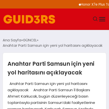
Honor X7e Plus Tanıtıl
GÜNDEM
Ana Sayfa
GÜNCEL
Anahtar Parti Samsun için yeni yol haritasını açıklayacak
YAŞAM
TEKNOLOJI
Anahtar Parti Samsun için yeni
yol haritasını açıklayacak
SPOR
Anahtar Parti Samsun için yeni yol haritasını
SAĞLIK
açıklayacak Anahtar Parti Samsun İl Başkanı
Ahmet Karkucak, bugün düzenleyeceği basın
EKONOMI
toplantısıyla partisinin Samsun’daki faaliyetlerine
resmen başlayacak. Karkucak, Samsun özelinde