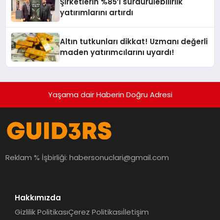
Şirketlerin %85’i sürdürülebilirlik
yatırımlarını artırdı
Altın tutkunları dikkat! Uzmanı değerli
maden yatırımcılarını uyardı!
Yaşama dair Haberin Doğru Adresi
Reklam % İşbirliği:
habersonuclari@gmail.com
Hakkımızda
Gizlilik Politikası
Çerez Politikası
İletişim