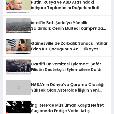
Putin, Rusya ve ABD Arasındaki
İstişare Toplantısını Değerlendirdi
İsrail’in Batı Şeria’ya Yönelik
Saldırıları: Cenin Mülteci Kampı’nda
Gerginlik
Gainesville’de Zorbalık Sonucu İntihar
Eden Kız Çocuğunun Acılı Hikayesi
Cardiff Üniversitesi Eylemde! Şoför
Filistin Destekçisi Eylemcilere Daldı
NASA’nın Dünya’ya Çarpma Olasılığı
Yüksek Olan Asteroide İlişkin Yeni
Raporu
İngiltere’de Müslüman Karşıtı Nefret
Suçlarında Endişe Verici Artış