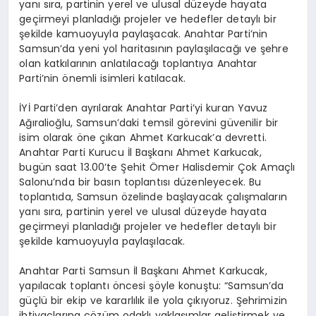
yanı sıra, partinin yerel ve ulusal düzeyde hayata
geçirmeyi planladığı projeler ve hedefler detaylı bir
şekilde kamuoyuyla paylaşacak. Anahtar Parti’nin
Samsun’da yeni yol haritasının paylaşılacağı ve şehre
olan katkılarının anlatılacağı toplantıya Anahtar
Parti’nin önemli isimleri katılacak.
İYİ Parti’den ayrılarak Anahtar Parti’yi kuran Yavuz
Ağıralioğlu, Samsun’daki temsil görevini güvenilir bir
isim olarak öne çıkan Ahmet Karkucak’a devretti.
Anahtar Parti Kurucu İl Başkanı Ahmet Karkucak,
bugün saat 13.00’te Şehit Ömer Halisdemir Çok Amaçlı
Salonu’nda bir basın toplantısı düzenleyecek. Bu
toplantıda, Samsun özelinde başlayacak çalışmaların
yanı sıra, partinin yerel ve ulusal düzeyde hayata
geçirmeyi planladığı projeler ve hedefler detaylı bir
şekilde kamuoyuyla paylaşılacak.
Anahtar Parti Samsun İl Başkanı Ahmet Karkucak,
yapılacak toplantı öncesi şöyle konuştu: “Samsun’da
güçlü bir ekip ve kararlılık ile yola çıkıyoruz. Şehrimizin
ihtiyaçlarına çözüm odaklı yaklaşımlar geliştirmek ve