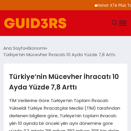
Honor X7e Plus Tanıtıl
GÜNDEM
Ana Sayfa
Ekonomi
Türkiye’nin Mücevher İhracatı 10 Ayda Yüzde 7,8 Arttı
YAŞAM
TEKNOLOJI
Türkiye’nin Mücevher İhracatı 10
Ayda Yüzde 7,8 Arttı
SPOR
TİM Verilerine Göre Türkiye’nin Toplam İhracatı
SAĞLIK
Yükseldi Türkiye İhracatçılar Meclisi (TİM) tarafından
derlenen bilgilere göre, Türkiye’nin toplam ihracatı
EKONOMI
yılın 10 ayında bir önceki yılın aynı dönemine göre
yüzde 3,2 artışla 216 milyar 383 milyon 305 bin dolar