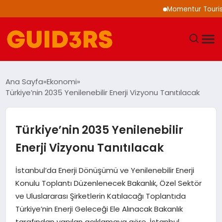
Momentur Tourism & Tr
GÜNDEM
Ana Sayfa
Ekonomi
Türkiye’nin 2035 Yenilenebilir Enerji Vizyonu Tanıtılacak
YAŞAM
TEKNOLOJI
Türkiye’nin 2035 Yenilenebilir
Enerji Vizyonu Tanıtılacak
SPOR
İstanbul’da Enerji Dönüşümü ve Yenilenebilir Enerji
SAĞLIK
Konulu Toplantı Düzenlenecek Bakanlık, Özel Sektör
ve Uluslararası Şirketlerin Katılacağı Toplantıda
EKONOMI
Türkiye’nin Enerji Geleceği Ele Alınacak Bakanlık
tarafından yapılan açıklamaya göre, İstanbul