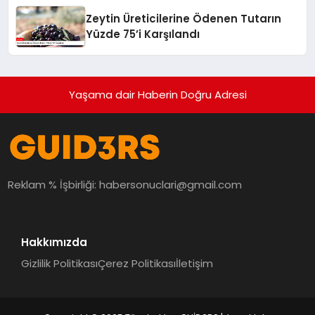
Zeytin Üreticilerine Ödenen Tutarın
Yüzde 75’i Karşılandı
Yaşama dair Haberin Doğru Adresi
Reklam % İşbirliği:
habersonuclari@gmail.com
Hakkımızda
Gizlilik Politikası
Çerez Politikası
İletişim