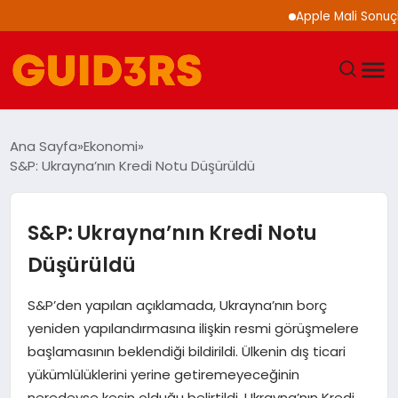
Apple Mali Sonuçlarını 
GÜNDEM
Ana Sayfa
Ekonomi
S&P: Ukrayna’nın Kredi Notu Düşürüldü
YAŞAM
TEKNOLOJI
S&P: Ukrayna’nın Kredi Notu
Düşürüldü
SPOR
S&P’den yapılan açıklamada, Ukrayna’nın borç
SAĞLIK
yeniden yapılandırmasına ilişkin resmi görüşmelere
başlamasının beklendiği bildirildi. Ülkenin dış ticari
EKONOMI
yükümlülüklerini yerine getiremeyeceğinin
neredeyse kesin olduğu belirtildi. Ukrayna’nın Kredi