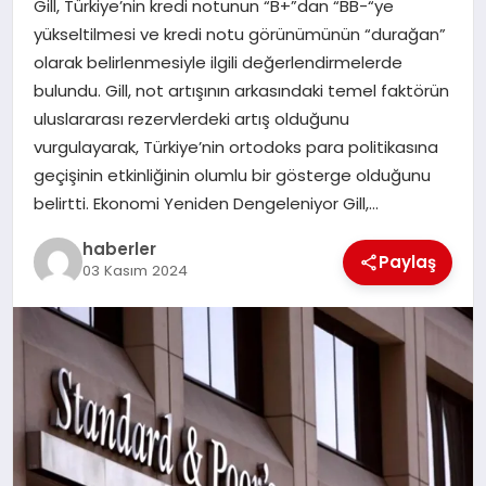
Gill, Türkiye’nin kredi notunun “B+”dan “BB-“ye
MAGAZIN
yükseltilmesi ve kredi notu görünümünün “durağan”
olarak belirlenmesiyle ilgili değerlendirmelerde
EĞITIM
bulundu. Gill, not artışının arkasındaki temel faktörün
uluslararası rezervlerdeki artış olduğunu
vurgulayarak, Türkiye’nin ortodoks para politikasına
geçişinin etkinliğinin olumlu bir gösterge olduğunu
belirtti. Ekonomi Yeniden Dengeleniyor Gill,…
haberler
Paylaş
03 Kasım 2024