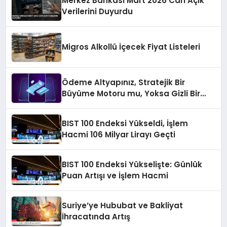
Merkez Bankası Mart 2026 Cari Açık
Verilerini Duyurdu
Migros Alkollü İçecek Fiyat Listeleri
Ödeme Altyapınız, Stratejik Bir
Büyüme Motoru mu, Yoksa Gizli Bir
Verimsizlik Merkezi mi?
BIST 100 Endeksi Yükseldi, İşlem
Hacmi 106 Milyar Lirayı Geçti
BIST 100 Endeksi Yükselişte: Günlük
Puan Artışı ve İşlem Hacmi
Suriye’ye Hububat ve Bakliyat
İhracatında Artış