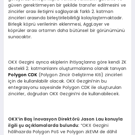
güven gerektirmeyen bir şekilde transfer edilmesini ve
zincirler arası iletişimi sağlayarak farklı 2. katman
zincirleri arasında birleştirilebilirliği kolaylaştırmaktadır.
Birleşik köprü verilerinin eklenmesi, AggLayer ve
köprüler arası ortamın daha bütünsel bir görünümünü
sunacaktır.
OKX Gezgini ayrıca ekiplerin ihtiyaçlarına göre kendi ZK
destekli 2. katmanlarını oluşturmalarına olanak tanıyan
Polygon CDK
(Polygon Zincir Geliştirme Kiti) zincirleri
için de kullanılabilir olacak. OKX Gezgini’nin bu
entegrasyonu sayesinde Polygon CDK ile oluşturulan
zincirler, doğrudan OKX Gezgini’ni de kullanabilecek.
OKX
’
in Ba
ş İnovasyon Direkt
ö
rü Jason Lau konuyla
ilgili şu açıklamalarda bulundu:
“OKX Gezgini
hâlihazırda Polygon PoS ve Polygon zkEVM de dâhil