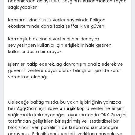
nedenlerden dolayı OKX Gezgini’ni kullanmaktan fayda
sağlayacaktır:
Kapsamlı zincir üstü veriler sayesinde Poligon
ekosisteminde daha fazla şeffaflık ve güven
Karmaşık blok zinciri verilerini her deneyim
seviyesinden kullanıcı için erişilebilir hâle getiren
kullanıcı dostu bir arayüz
İşlemleri takip ederek, ağ davranışını analiz ederek ve
güvenilir verilere dayalı olarak bilinçli bir şekilde karar
verebilme olanağı
Geleceğe baktığımızda, bu yakın iş birliğinin yalnızca
her AggChain için ilave
birleşik
köprü verilerine erişim
sağlamakla kalmayacağını, aynı zamanda OKX Gezgini
tarafından geliştirilen birleştirilmiş ve istatistiksel bir
blok zinciri veri panelinin de kullanıma sunulacağını
görüyoruz. Birleşik köprü verileri, varlıkların güvenle ve