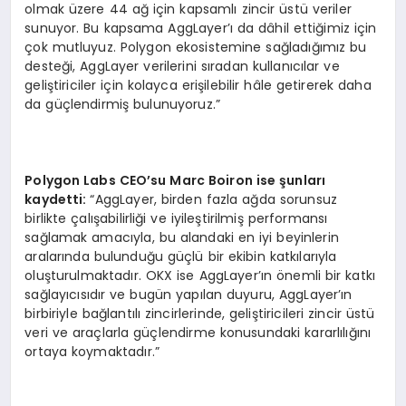
olmak üzere 44 ağ için kapsamlı zincir üstü veriler
sunuyor. Bu kapsama AggLayer’ı da dâhil ettiğimiz için
çok mutluyuz. Polygon ekosistemine sağladığımız bu
desteği, AggLayer verilerini sıradan kullanıcılar ve
geliştiriciler için kolayca erişilebilir hâle getirerek daha
da güçlendirmiş bulunuyoruz.”
Polygon Labs CEO
’
su Marc Boiron ise şunları
kaydetti:
“AggLayer, birden fazla ağda sorunsuz
birlikte çalışabilirliği ve iyileştirilmiş performansı
sağlamak amacıyla, bu alandaki en iyi beyinlerin
aralarında bulunduğu güçlü bir ekibin katkılarıyla
oluşturulmaktadır. OKX ise AggLayer’ın önemli bir katkı
sağlayıcısıdır ve bugün yapılan duyuru, AggLayer’ın
birbiriyle bağlantılı zincirlerinde, geliştiricileri zincir üstü
veri ve araçlarla güçlendirme konusundaki kararlılığını
ortaya koymaktadır.”