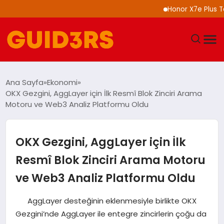
Honor X7e Plus Tanıtıl
GÜNDEM
Ana Sayfa
Ekonomi
OKX Gezgini, AggLayer için İlk Resmî Blok Zinciri Arama
YAŞAM
Motoru ve Web3 Analiz Platformu Oldu
TEKNOLOJI
OKX Gezgini, AggLayer için İlk
SPOR
Resmî Blok Zinciri Arama Motoru
ve Web3 Analiz Platformu Oldu
SAĞLIK
AggLayer desteğinin eklenmesiyle birlikte OKX
EKONOMI
Gezgini’nde AggLayer ile entegre zincirlerin çoğu da