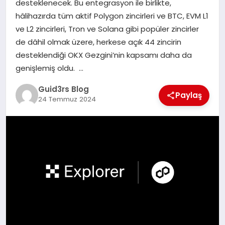
desteklenecek. Bu entegrasyon ile birlikte,
MAGAZIN
hâlihazırda tüm aktif Polygon zincirleri ve BTC, EVM L1
ve L2 zincirleri, Tron ve Solana gibi popüler zincirler
EĞITIM
de dâhil olmak üzere, herkese açık 44 zincirin
desteklendiği OKX Gezgini’nin kapsamı daha da
genişlemiş oldu. …
Guid3rs Blog
Paylaş
24 Temmuz 2024