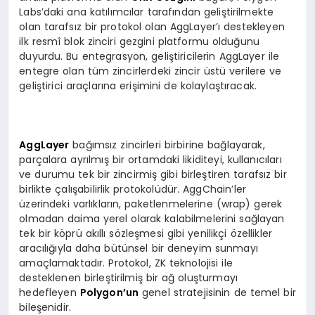
Labs’daki ana katılımcılar tarafından geliştirilmekte
olan tarafsız bir protokol olan AggLayer’ı destekleyen
ilk resmî blok zinciri gezgini platformu olduğunu
duyurdu. Bu entegrasyon, geliştiricilerin AggLayer ile
entegre olan tüm zincirlerdeki zincir üstü verilere ve
geliştirici araçlarına erişimini de kolaylaştıracak.
AggLayer
bağımsız zincirleri birbirine bağlayarak,
parçalara ayrılmış bir ortamdaki likiditeyi, kullanıcıları
ve durumu tek bir zincirmiş gibi birleştiren tarafsız bir
birlikte çalışabilirlik protokolüdür. AggChain’ler
üzerindeki varlıkların, paketlenmelerine (wrap) gerek
olmadan daima yerel olarak kalabilmelerini sağlayan
tek bir köprü akıllı sözleşmesi gibi yenilikçi özellikler
aracılığıyla daha bütünsel bir deneyim sunmayı
amaçlamaktadır. Protokol, ZK teknolojisi ile
desteklenen birleştirilmiş bir ağ oluşturmayı
hedefleyen
Polygon’un
genel stratejisinin de temel bir
bileşenidir.