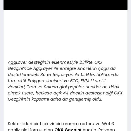
AggLayer deste
ğinin eklenmesiyle birlikte OKX
Gezgini
’
nde AggLayer ile entegre zincirlerin çoğu da
desteklenecek. Bu entegrasyon ile birlikte, hâlihazırda
tüm aktif Polygon zincirleri ve BTC, EVM L1 ve L2
zincirleri, Tron ve Solana gibi popüler zincirler de dâhil
olmak üzere, herkese açık 44 zincirin desteklendiği OKX
Gezgini
’
nin kapsamı daha da genişlemiş oldu.
Sektör lideri bir blok zinciri arama motoru ve Web3
analiz platformu olan
OKX Gezgini
bugün, Polygon