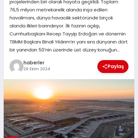
projelerinden biri olarak hayata geçirildi. Toplam
MAGAZIN
76,5 milyon metrekarelik alanda inşa edilen
havalimanı, dünya havacılık sektöründe birçok
EĞITIM
alanda ilkleri barındırıyor. İlk fazının açılışı,
Cumhurbaşkanı Recep Tayyip Erdoğan ve dönemin
TBMM Başkanı Binali Yıldırım’ın yanı sıra dünyanın dört
bir yanından 50’nin üzerinde üst düzey konuğun…
haberler
Paylaş
29 Ekim 2024