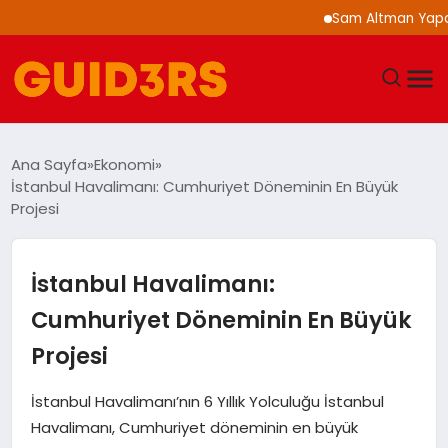
Sam Altman Yapay Zeka
GÜNDEM
Ana Sayfa
Ekonomi
İstanbul Havalimanı: Cumhuriyet Döneminin En Büyük
YAŞAM
Projesi
TEKNOLOJI
İstanbul Havalimanı:
SPOR
Cumhuriyet Döneminin En Büyük
Projesi
SAĞLIK
İstanbul Havalimanı’nın 6 Yıllık Yolculuğu İstanbul
EKONOMI
Havalimanı, Cumhuriyet döneminin en büyük