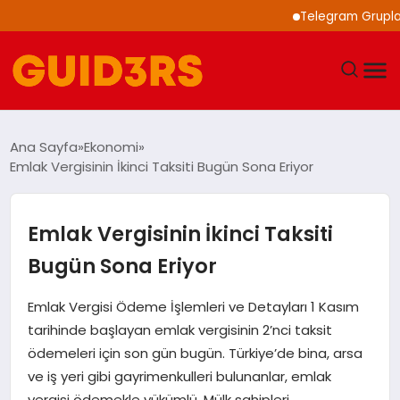
Telegram Grupları ile 
GÜNDEM
Ana Sayfa
Ekonomi
Emlak Vergisinin İkinci Taksiti Bugün Sona Eriyor
YAŞAM
TEKNOLOJI
Emlak Vergisinin İkinci Taksiti
Bugün Sona Eriyor
SPOR
Emlak Vergisi Ödeme İşlemleri ve Detayları 1 Kasım
SAĞLIK
tarihinde başlayan emlak vergisinin 2’nci taksit
ödemeleri için son gün bugün. Türkiye’de bina, arsa
EKONOMI
ve iş yeri gibi gayrimenkulleri bulunanlar, emlak
vergisi ödemekle yükümlü. Mülk sahipleri,