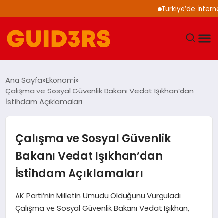
Türkiye’de İnternet Kull
GÜNDEM
Ana Sayfa
Ekonomi
Çalışma ve Sosyal Güvenlik Bakanı Vedat Işıkhan’dan
YAŞAM
İstihdam Açıklamaları
TEKNOLOJI
Çalışma ve Sosyal Güvenlik
SPOR
Bakanı Vedat Işıkhan’dan
İstihdam Açıklamaları
SAĞLIK
AK Parti’nin Milletin Umudu Olduğunu Vurguladı
EKONOMI
Çalışma ve Sosyal Güvenlik Bakanı Vedat Işıkhan,