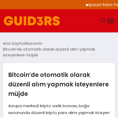
SpaceX Roket Parçası A
GÜNDEM
Ana Sayfa
Ekonomi
Bitcoin’de otomatik olarak düzenli alım yapmak
YAŞAM
isteyenlere müjde
TEKNOLOJI
Bitcoin’de otomatik olarak
SPOR
düzenli alım yapmak isteyenlere
müjde
SAĞLIK
Avrupa merkezli kripto varlık borsası, boğa
EKONOMI
sezonunda düzenli kripto para alımı yapmak isteyen