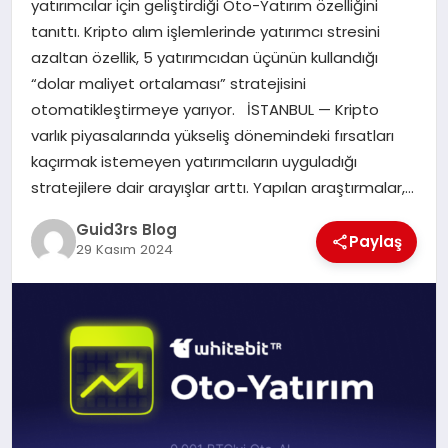
yatırımcılar için geliştirdiği Oto-Yatırım özelliğini
MAGAZIN
tanıttı. Kripto alım işlemlerinde yatırımcı stresini
azaltan özellik, 5 yatırımcıdan üçünün kullandığı
EĞITIM
“dolar maliyet ortalaması” stratejisini
otomatikleştirmeye yarıyor. İSTANBUL — Kripto
varlık piyasalarında yükseliş dönemindeki fırsatları
kaçırmak istemeyen yatırımcıların uyguladığı
stratejilere dair arayışlar arttı. Yapılan araştırmalar,…
Guid3rs Blog
Paylaş
29 Kasım 2024