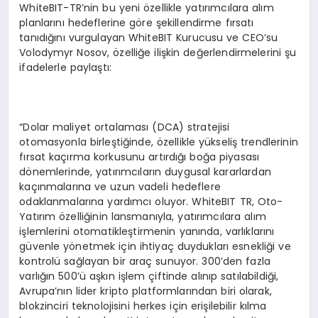
WhiteBIT-TR’nin bu yeni özellikle yatırımcılara alım
planlarını hedeflerine göre şekillendirme fırsatı
tanıdığını vurgulayan WhiteBIT Kurucusu ve CEO’su
Volodymyr Nosov, özelliğe ilişkin değerlendirmelerini şu
ifadelerle paylaştı:
“Dolar maliyet ortalaması (DCA) stratejisi
otomasyonla birleştiğinde, özellikle yükseliş trendlerinin
fırsat kaçırma korkusunu artırdığı boğa piyasası
dönemlerinde, yatırımcıların duygusal kararlardan
kaçınmalarına ve uzun vadeli hedeflere
odaklanmalarına yardımcı oluyor. WhiteBIT TR, Oto-
Yatırım özelliğinin lansmanıyla, yatırımcılara alım
işlemlerini otomatikleştirmenin yanında, varlıklarını
güvenle yönetmek için ihtiyaç duydukları esnekliği ve
kontrolü sağlayan bir araç sunuyor. 300’den fazla
varlığın 500’ü aşkın işlem çiftinde alınıp satılabildiği,
Avrupa’nın lider kripto platformlarından biri olarak,
blokzinciri teknolojisini herkes için erişilebilir kılma