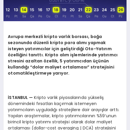
Avrupa merkezli kripto varlık borsası, boğa
sezonunda düzenli kripto para alımı yapmak
isteyen yatırımcılar için geliştirdiği Oto-Yatırım
ö
zelliğini tanıttı
. Kripto al
ım işlemlerinde yatırımcı
stresini azaltan
ö
zellik, 5 yatırımcıdan üçünün
kullandığı “dolar maliyet ortalaması” stratejisini
otomatikleştirmeye yarıyor.
İSTANBUL
—
Kripto varlık piyasalarında yükseliş
dönemindeki fırsatları kaçırmak istemeyen
yatırımcıların uyguladığı stratejilere dair arayışlar arttı.
Yapılan araştırmalar, kripto yatırımcılarının %59’unun
birincil kripto yatırımı stratejisi olarak dolar maliyet
ortalaması (dollar-cost averaging | DCA) stratejisini