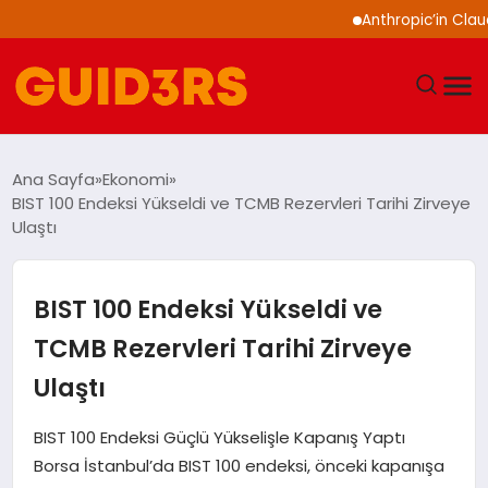
Anthropic’in Claude mode
GÜNDEM
Ana Sayfa
Ekonomi
BIST 100 Endeksi Yükseldi ve TCMB Rezervleri Tarihi Zirveye
YAŞAM
Ulaştı
TEKNOLOJI
BIST 100 Endeksi Yükseldi ve
SPOR
TCMB Rezervleri Tarihi Zirveye
Ulaştı
SAĞLIK
BIST 100 Endeksi Güçlü Yükselişle Kapanış Yaptı
EKONOMI
Borsa İstanbul’da BIST 100 endeksi, önceki kapanışa