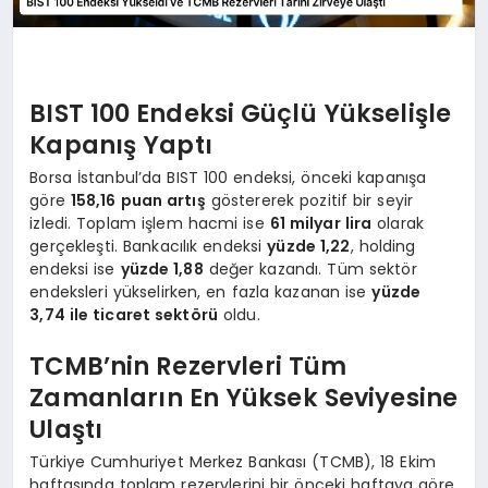
BIST 100 Endeksi Güçlü Yükselişle
Kapanış Yaptı
Borsa İstanbul’da BIST 100 endeksi, önceki kapanışa
göre
158,16 puan artış
göstererek pozitif bir seyir
izledi. Toplam işlem hacmi ise
61 milyar lira
olarak
gerçekleşti. Bankacılık endeksi
yüzde 1,22
, holding
endeksi ise
yüzde 1,88
değer kazandı. Tüm sektör
endeksleri yükselirken, en fazla kazanan ise
yüzde
3,74 ile ticaret sektörü
oldu.
TCMB’nin Rezervleri Tüm
Zamanların En Yüksek Seviyesine
Ulaştı
Türkiye Cumhuriyet Merkez Bankası (TCMB), 18 Ekim
haftasında toplam rezervlerini bir önceki haftaya göre