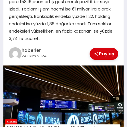
göre 158,16 puan artış göstererek pozitif bir seyir
MAGAZIN
izledi. Toplam işlem hacmi ise 61 milyar lira olarak
gerçekleşti. Bankacılık endeksi yüzde 1,22, holding
EĞITIM
endeksi ise yüzde 1,88 değer kazandı. Tüm sektör
endeksleri yükselirken, en fazla kazanan ise yüzde
3,74 ile ticaret…
haberler
Paylaş
24 Ekim 2024