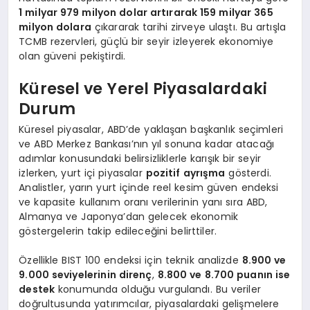
1 milyar 979 milyon dolar artırarak 159 milyar 365
milyon dolara
çıkararak tarihi zirveye ulaştı. Bu artışla
TCMB rezervleri, güçlü bir seyir izleyerek ekonomiye
olan güveni pekiştirdi.
Küresel ve Yerel Piyasalardaki
Durum
Küresel piyasalar, ABD’de yaklaşan başkanlık seçimleri
ve ABD Merkez Bankası’nın yıl sonuna kadar atacağı
adımlar konusundaki belirsizliklerle karışık bir seyir
izlerken, yurt içi piyasalar
pozitif ayrışma
gösterdi.
Analistler, yarın yurt içinde reel kesim güven endeksi
ve kapasite kullanım oranı verilerinin yanı sıra ABD,
Almanya ve Japonya’dan gelecek ekonomik
göstergelerin takip edileceğini belirttiler.
Özellikle BIST 100 endeksi için teknik analizde
8.900 ve
9.000 seviyelerinin direnç
,
8.800 ve 8.700 puanın ise
destek
konumunda olduğu vurgulandı. Bu veriler
doğrultusunda yatırımcılar, piyasalardaki gelişmelere