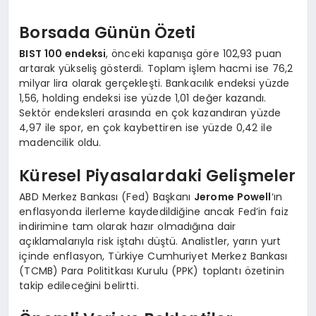
Borsada Günün Özeti
BIST 100 endeksi
, önceki kapanışa göre 102,93 puan
artarak yükseliş gösterdi. Toplam işlem hacmi ise 76,2
milyar lira olarak gerçekleşti. Bankacılık endeksi yüzde
1,56, holding endeksi ise yüzde 1,01 değer kazandı.
Sektör endeksleri arasında en çok kazandıran yüzde
4,97 ile spor, en çok kaybettiren ise yüzde 0,42 ile
madencilik oldu.
Küresel Piyasalardaki Gelişmeler
ABD Merkez Bankası (Fed) Başkanı
Jerome Powell
‘ın
enflasyonda ilerleme kaydedildiğine ancak Fed’in faiz
indirimine tam olarak hazır olmadığına dair
açıklamalarıyla risk iştahı düştü. Analistler, yarın yurt
içinde enflasyon, Türkiye Cumhuriyet Merkez Bankası
(TCMB) Para Polititkası Kurulu (PPK) toplantı özetinin
takip edileceğini belirtti.