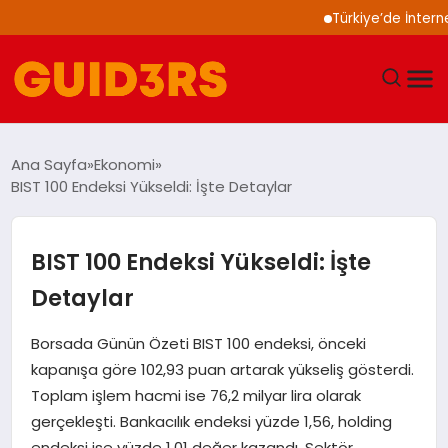
Türkiye’de İnternet Kull
GÜNDEM
Ana Sayfa
Ekonomi
BIST 100 Endeksi Yükseldi: İşte Detaylar
YAŞAM
TEKNOLOJI
BIST 100 Endeksi Yükseldi: İşte
Detaylar
SPOR
Borsada Günün Özeti BIST 100 endeksi, önceki
SAĞLIK
kapanışa göre 102,93 puan artarak yükseliş gösterdi.
Toplam işlem hacmi ise 76,2 milyar lira olarak
EKONOMI
gerçekleşti. Bankacılık endeksi yüzde 1,56, holding
endeksi ise yüzde 1,01 değer kazandı. Sektör