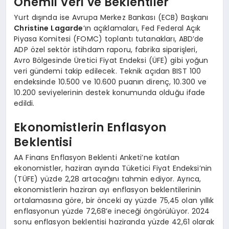
Önemli Veri ve Beklentiler
Yurt dışında ise Avrupa Merkez Bankası (ECB) Başkanı
Christine Lagarde
‘ın açıklamaları, Fed Federal Açık
Piyasa Komitesi (FOMC) toplantı tutanakları, ABD’de
ADP özel sektör istihdam raporu, fabrika siparişleri,
Avro Bölgesinde Üretici Fiyat Endeksi (ÜFE) gibi yoğun
veri gündemi takip edilecek. Teknik açıdan BIST 100
endeksinde 10.500 ve 10.600 puanın direnç, 10.300 ve
10.200 seviyelerinin destek konumunda olduğu ifade
edildi.
Ekonomistlerin Enflasyon
Beklentisi
AA Finans Enflasyon Beklenti Anketi’ne katılan
ekonomistler, haziran ayında Tüketici Fiyat Endeksi’nin
(TÜFE) yüzde 2,28 artacağını tahmin ediyor. Ayrıca,
ekonomistlerin haziran ayı enflasyon beklentilerinin
ortalamasına göre, bir önceki ay yüzde 75,45 olan yıllık
enflasyonun yüzde 72,68’e ineceği öngörülüyor. 2024
sonu enflasyon beklentisi haziranda yüzde 42,61 olarak