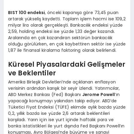
BIST 100 endeksi
, önceki kapanışa göre 73,45 puan
artarak yükseliş kaydetti. Toplam işlem hacmi ise 109,2
milyar lira olarak gerçekleşti. Bankacılık endeksi yüzde
2,59, holding endeksi ise yüzde 1,33 değer kazandı.
Aralarında en çok kazandıran sektörün bankacılık
olduğu görülürken, en çok kaybettiren sektör ise yüzde
1,87 ile finansal kiralama faktoring olarak belirlendi.
Küresel Piyasalardaki Gelişmeler
ve Beklentiler
Amerika Birleşik Devletleri’nde açıklanan enflasyon
verisinin ardından karışık bir seyir izlendi. Yatırımcılar,
ABD Merkez Bankası (Fed) Başkanı
Jerome Powell
‘ın
yapacağı konuşmayı yakından takip ediyor. ABD’de
Tüketici Fiyat Endeksi (TÜFE) ekimde aylık bazda yüzde
0,2, yıllık bazda ise yüzde 2,6 artarak beklentileri
karşıladı. Yarın için ise yurt içinde haftalık para ve
banka istatistikleri ile yurt dışında Fed Başkanı Powell’ın
konuşması, Avro Bölgesi’nde büyüme ve sanayi