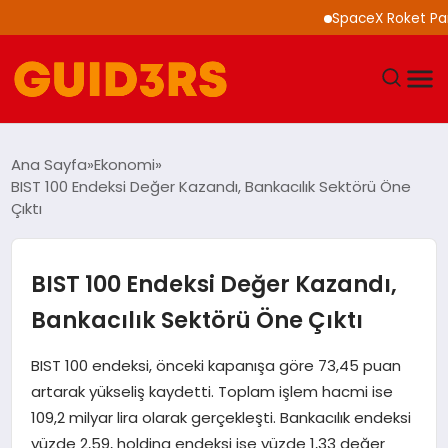
SpaceX Roket Parçası 
GÜNDEM
Ana Sayfa
Ekonomi
BIST 100 Endeksi Değer Kazandı, Bankacılık Sektörü Öne
YAŞAM
Çıktı
TEKNOLOJI
BIST 100 Endeksi Değer Kazandı,
SPOR
Bankacılık Sektörü Öne Çıktı
SAĞLIK
BIST 100 endeksi, önceki kapanışa göre 73,45 puan
artarak yükseliş kaydetti. Toplam işlem hacmi ise
EKONOMI
109,2 milyar lira olarak gerçekleşti. Bankacılık endeksi
yüzde 2,59, holding endeksi ise yüzde 1,33 değer