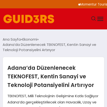
Momentur Tourism & Tr
GÜNDEM
Ana Sayfa
Ekonomi
Adana’da Düzenlenecek TEKNOFEST, Kentin Sanayi ve
YAŞAM
Teknoloji Potansiyelini Artırıyor
TEKNOLOJI
Adana’da Düzenlenecek
SPOR
TEKNOFEST, Kentin Sanayi ve
Teknoloji Potansiyelini Artırıyor
SAĞLIK
TEKNOFEST, Milli Teknolojinin Gelişimine Katkı Sağlıyor
EKONOMI
Adana’da gerçekleştirilecek olan Havacılık, Uzay ve