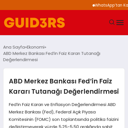
WhatsApp’tan Kalabalık
GÜNDEM
Ana Sayfa
Ekonomi
ABD Merkez Bankası Fed’in Faiz Kararı Tutanağı
YAŞAM
Değerlendirmesi
TEKNOLOJI
ABD Merkez Bankası Fed’in Faiz
SPOR
Kararı Tutanağı Değerlendirmesi
SAĞLIK
Fed’in Faiz Kararı ve Enflasyon Değerlendirmesi ABD
Merkez Bankası (Fed), Federal Açık Piyasa
EKONOMI
Komitesinin (FOMC) son toplantısında politika faizini
değiştirmeyerek yüzde 5,25-5,50 aralığında sabit