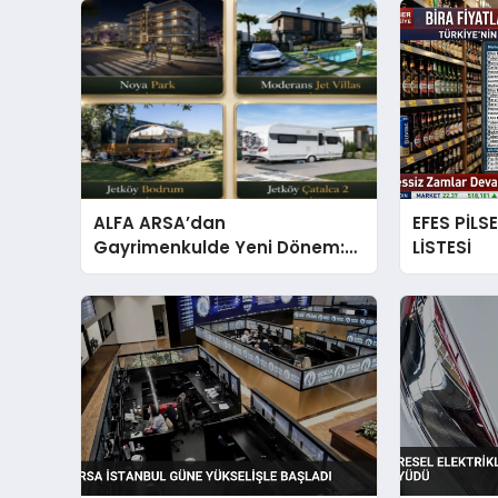
ALFA ARSA’dan
EFES PİLS
Gayrimenkulde Yeni Dönem:
LİSTESİ
Premium Yaşam ve Yatırım
Fırsatları Bir Arada