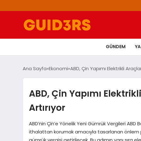
GÜNDEM
Y
Ana Sayfa
Ekonomi
ABD, Çin Yapımı Elektrikli Araçl
ABD, Çin Yapımı Elektrik
Artırıyor
ABD’nin Çin’e Yönelik Yeni Gümrük Vergileri ABD Ba
ithalattan korumak amacıyla tasarlanan önlem pak
gümrük vergisi getirilecek. Bu adımın yanı sıra e