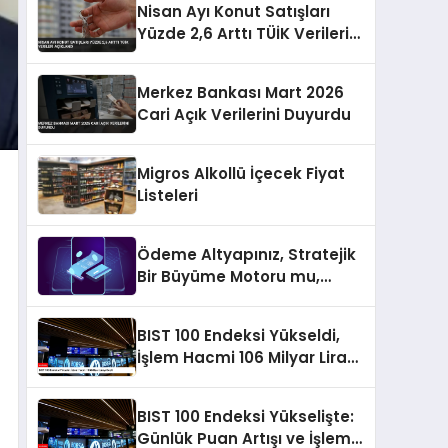
Nisan Ayı Konut Satışları
Yüzde 2,6 Arttı TÜİK Verileri
Açıklandı
Merkez Bankası Mart 2026
Cari Açık Verilerini Duyurdu
Migros Alkollü İçecek Fiyat
Listeleri
Ödeme Altyapınız, Stratejik
Bir Büyüme Motoru mu,
Yoksa Gizli Bir Verimsizlik
Merkezi mi?
BIST 100 Endeksi Yükseldi,
İşlem Hacmi 106 Milyar Lirayı
Geçti
BIST 100 Endeksi Yükselişte:
Günlük Puan Artışı ve İşlem