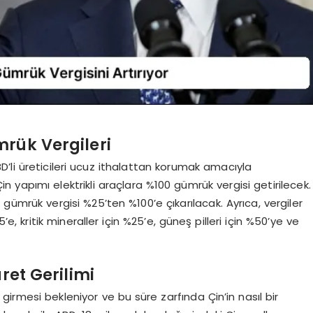
mrük Vergileri
’li üreticileri ucuz ithalattan korumak amacıyla
n yapımı elektrikli araçlara %100 gümrük vergisi getirilecek.
 gümrük vergisi %25’ten %100’e çıkarılacak. Ayrıca, vergiler
5’e, kritik mineraller için %25’e, güneş pilleri için %50’ye ve
aret Gerilimi
girmesi bekleniyor ve bu süre zarfında Çin’in nasıl bir