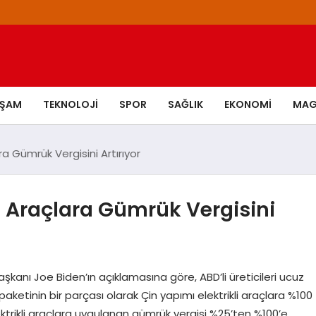
AŞAM
TEKNOLOJI
SPOR
SAĞLIK
EKONOMI
MAG
ara Gümrük Vergisini Artırıyor
li Araçlara Gümrük Vergisini
şkanı Joe Biden’ın açıklamasına göre, ABD’li üreticileri ucuz
etinin bir parçası olarak Çin yapımı elektrikli araçlara %100
lektrikli araçlara uygulanan gümrük vergisi %25’ten %100’e