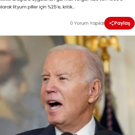
larak lityum piller için %25’e, kritik…
0 Yorum Yapıldı
Paylaş