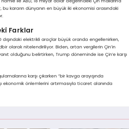
hamle ile ABD, 18 milyar dolar değerindeki Çin mallarına
r, bu kararın dünyanın en büyük iki ekonomisi arasındaki
r.
ki Farklar
dışındaki elektrikli araçlar büyük oranda engellenirken,
ir olarak nitelendiriliyor. Biden, artan vergilerin Çin’in
 yanıt olduğunu belirtirken, Trump döneminde ise Çin’e karşı
ulamalarına karşı çıkarken “bir kavga arayışında
şı ekonomik önlemlerini artırmasıyla ticaret alanında