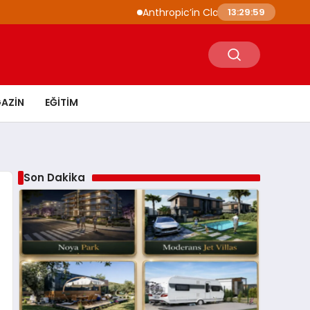
Anthropic’in Claude modelleri siber güvenli
13:30:00
AZIN
EĞITIM
Son Dakika