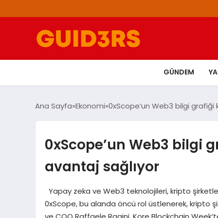
GÜNDEM
Y
Ana Sayfa
Ekonomi
0xScope’un Web3 bilgi grafiği k
0xScope’un Web3 bilgi gra
avantaj sağlıyor
Yapay zeka ve Web3 teknolojileri, kripto şirketler
0xScope, bu alanda öncü rol üstlenerek, kripto şir
ve COO Raffaele Ragini, Kore Blockchain Week’t