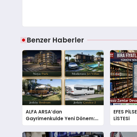
Benzer Haberler
ALFA ARSA’dan
EFES PİLS
Gayrimenkulde Yeni Dönem:
LİSTESİ
Premium Yaşam ve Yatırım
Fırsatları Bir Arada