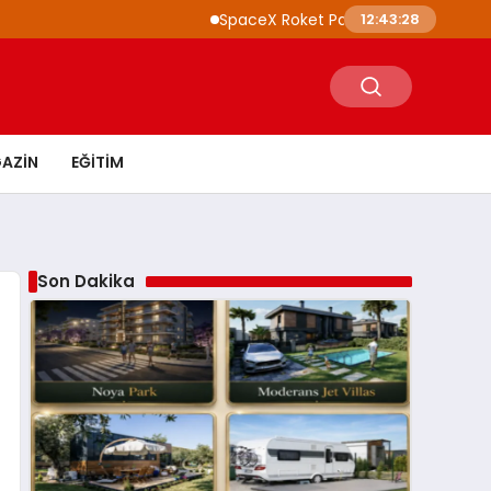
SpaceX Roket Parçası Ay’a Çarptı NASA İncel
12:43:29
AZIN
EĞITIM
Son Dakika