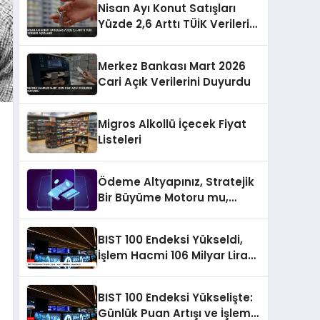
Nisan Ayı Konut Satışları
Yüzde 2,6 Arttı TÜİK Verileri
Açıklandı
Merkez Bankası Mart 2026
Cari Açık Verilerini Duyurdu
Migros Alkollü İçecek Fiyat
Listeleri
Ödeme Altyapınız, Stratejik
Bir Büyüme Motoru mu,
Yoksa Gizli Bir Verimsizlik
Merkezi mi?
BIST 100 Endeksi Yükseldi,
İşlem Hacmi 106 Milyar Lirayı
Geçti
BIST 100 Endeksi Yükselişte:
Günlük Puan Artışı ve İşlem