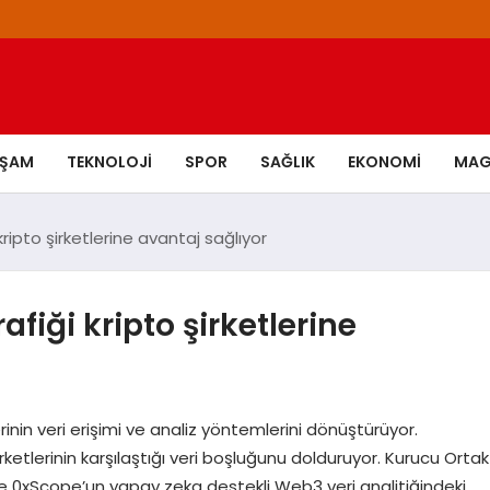
AŞAM
TEKNOLOJI
SPOR
SAĞLIK
EKONOMI
MAG
ripto şirketlerine avantaj sağlıyor
fiği kripto şirketlerine
inin veri erişimi ve analiz yöntemlerini dönüştürüyor.
ketlerinin karşılaştığı veri boşluğunu dolduruyor. Kurucu Ortak
e 0xScope’un yapay zeka destekli Web3 veri analitiğindeki