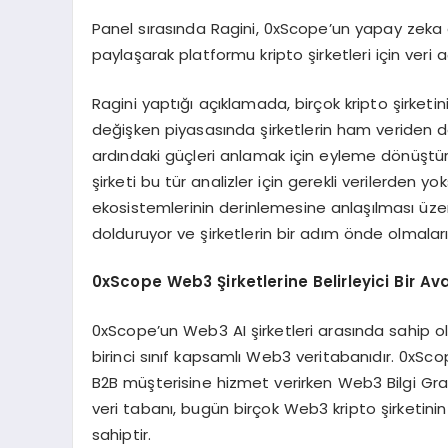
Panel sırasında Ragini, 0xScope’un yapay zeka d
paylaşarak platformu kripto şirketleri için ver
Ragini yaptığı açıklamada, birçok kripto şirketi
değişken piyasasında şirketlerin ham veriden da
ardındaki güçleri anlamak için eyleme dönüştürüle
şirketi bu tür analizler için gerekli verilerden
ekosistemlerinin derinlemesine anlaşılması üze
dolduruyor ve şirketlerin bir adım önde olmaların
0xScope Web3 Şirketlerine Belirleyici Bir Av
0xScope’un Web3 AI şirketleri arasında sahip ol
birinci sınıf kapsamlı Web3 veritabanıdır. 0xSco
B2B müşterisine hizmet verirken Web3 Bilgi Grafiğ
veri tabanı, bugün birçok Web3 kripto şirketinin
sahiptir.