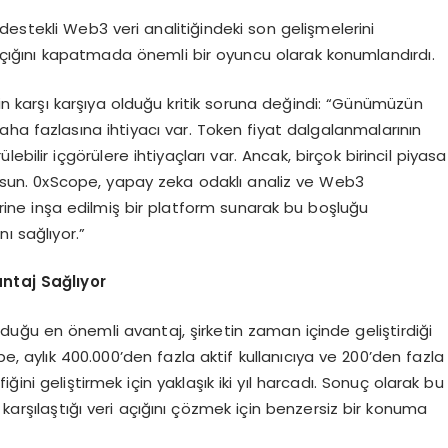
estekli Web3 veri analitiğindeki son gelişmelerini
i açığını kapatmada önemli bir oyuncu olarak konumlandırdı.
nin karşı karşıya olduğu kritik soruna değindi: “Günümüzün
ha fazlasına ihtiyacı var. Token fiyat dalgalanmalarının
bilir içgörülere ihtiyaçları var. Ancak, birçok birincil piyasa
 yoksun. 0xScope, yapay zeka odaklı analiz ve Web3
rine inşa edilmiş bir platform sunarak bu boşluğu
ı sağlıyor.”
antaj Sağlıyor
duğu en önemli avantaj, şirketin zaman içinde geliştirdiği
pe, aylık 400.000’den fazla aktif kullanıcıya ve 200’den fazla
ini geliştirmek için yaklaşık iki yıl harcadı. Sonuç olarak bu
 karşılaştığı veri açığını çözmek için benzersiz bir konuma