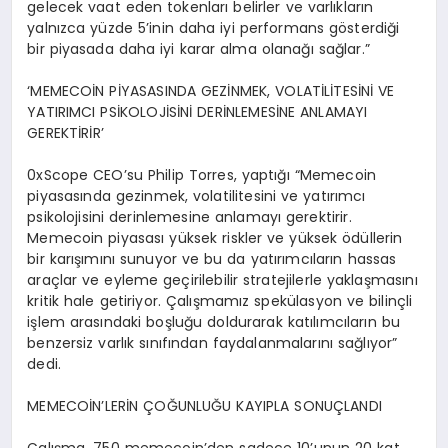
gelecek vaat eden tokenları belirler ve varlıkların
yalnızca yüzde 5’inin daha iyi performans gösterdiği
bir piyasada daha iyi karar alma olanağı sağlar.”
‘MEMECOİN PİYASASINDA GEZİNMEK, VOLATİLİTESİNİ VE
YATIRIMCI PSİKOLOJİSİNİ DERİNLEMESİNE ANLAMAYI
GEREKTİRİR’
0xScope CEO’su Philip Torres, yaptığı “Memecoin
piyasasında gezinmek, volatilitesini ve yatırımcı
psikolojisini derinlemesine anlamayı gerektirir.
Memecoin piyasası yüksek riskler ve yüksek ödüllerin
bir karışımını sunuyor ve bu da yatırımcıların hassas
araçlar ve eyleme geçirilebilir stratejilerle yaklaşmasını
kritik hale getiriyor. Çalışmamız spekülasyon ve bilinçli
işlem arasındaki boşluğu doldurarak katılımcıların bu
benzersiz varlık sınıfından faydalanmalarını sağlıyor”
dedi.
MEMECOİN’LERİN ÇOĞUNLUĞU KAYIPLA SONUÇLANDI