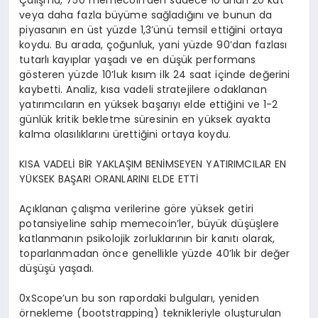
Çalışma, 750 memecoin’den sadece 10’unun 20 kat
veya daha fazla büyüme sağladığını ve bunun da
piyasanın en üst yüzde 1,3’ünü temsil ettiğini ortaya
koydu. Bu arada, çoğunluk, yani yüzde 90’dan fazlası
tutarlı kayıplar yaşadı ve en düşük performans
gösteren yüzde 10’luk kısım ilk 24 saat içinde değerini
kaybetti. Analiz, kısa vadeli stratejilere odaklanan
yatırımcıların en yüksek başarıyı elde ettiğini ve 1-2
günlük kritik bekletme süresinin en yüksek ayakta
kalma olasılıklarını ürettiğini ortaya koydu.
KISA VADELİ BİR YAKLAŞIM BENİMSEYEN YATIRIMCILAR EN
YÜKSEK BAŞARI ORANLARINI ELDE ETTİ
Açıklanan çalışma verilerine göre yüksek getiri
potansiyeline sahip memecoin’ler, büyük düşüşlere
katlanmanın psikolojik zorluklarının bir kanıtı olarak,
toparlanmadan önce genellikle yüzde 40’lık bir değer
düşüşü yaşadı.
0xScope’un bu son rapordaki bulguları, yeniden
örnekleme (bootstrapping) teknikleriyle oluşturulan