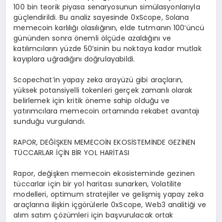
100 bin teorik piyasa senaryosunun simülasyonlarıyla
güçlendirildi. Bu analiz sayesinde 0xScope, Solana
memecoin karlılığı olasılığının, elde tutmanın 100’üncü
gününden sonra önemli ölçüde azaldığını ve
katılımcıların yüzde 50’sinin bu noktaya kadar mutlak
kayıplara uğradığını doğrulayabildi.
Scopechat’in yapay zeka arayüzü gibi araçların,
yüksek potansiyelli tokenleri gerçek zamanlı olarak
belirlemek için kritik öneme sahip olduğu ve
yatırımcılara memecoin ortamında rekabet avantajı
sunduğu vurgulandı.
RAPOR, DEĞİŞKEN MEMECOİN EKOSİSTEMİNDE GEZİNEN
TÜCCARLAR İÇİN BİR YOL HARİTASI
Rapor, değişken memecoin ekosisteminde gezinen
tüccarlar için bir yol haritası sunarken, Volatilite
modelleri, optimum stratejiler ve gelişmiş yapay zeka
araçlarına ilişkin içgörülerle 0xScope, Web3 analitiği ve
alım satım çözümleri için başvurulacak ortak