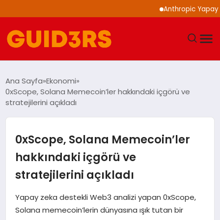
Anthropic Yapay Zeka Mo
GÜNDEM
Ana Sayfa
Ekonomi
0xScope, Solana Memecoin’ler hakkındaki içgörü ve
YAŞAM
stratejilerini açıkladı
TEKNOLOJI
0xScope, Solana Memecoin’ler
SPOR
hakkındaki içgörü ve
stratejilerini açıkladı
SAĞLIK
Yapay zeka destekli Web3 analizi yapan 0xScope,
EKONOMI
Solana memecoin’lerin dünyasına ışık tutan bir