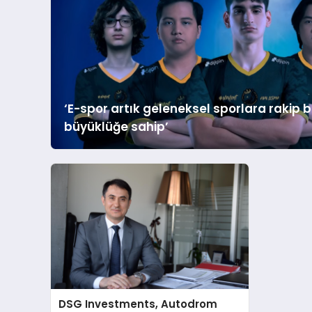
‘E-spor artık geleneksel sporlara rakip 
büyüklüğe sahip’
DSG Investments, Autodrom