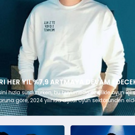
 HER YIL %7,9 ARTMAYA DEVAM EDECE
hızla sürdürürken, bu büyümede özellikle oyun içi sat
aporuna göre, 2024 yılında dijital oyun sektöründen eld
.com Genel Müdürü Salih Yüksek, bu nedenle oyuncula
ih...