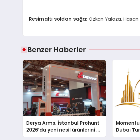
Resimaltı soldan sağa:
Özkan Yalaza, Hasan
Benzer Haberler
Derya Arms, İstanbul Prohunt
Momentur
2026’da yeni nesil ürünlerini ve
Dubai Tu
global marka vizyonunu
Operasyo