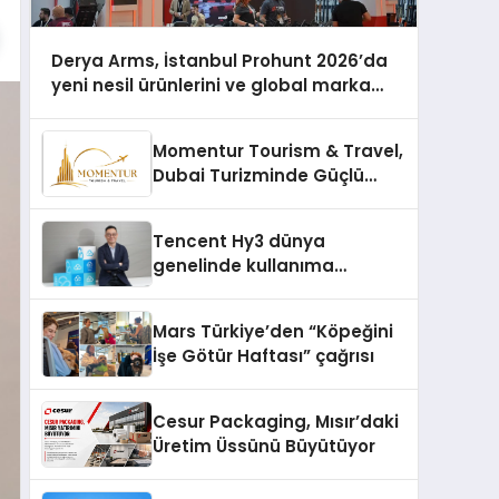
Derya Arms, İstanbul Prohunt 2026’da
yeni nesil ürünlerini ve global marka
vizyonunu sergiledi
Momentur Tourism & Travel,
Dubai Turizminde Güçlü
Operasyon Ağıyla Fark
Yaratıyor
Tencent Hy3 dünya
genelinde kullanıma
sunuldu
Mars Türkiye’den “Köpeğini
İşe Götür Haftası” çağrısı
Cesur Packaging, Mısır’daki
Üretim Üssünü Büyütüyor