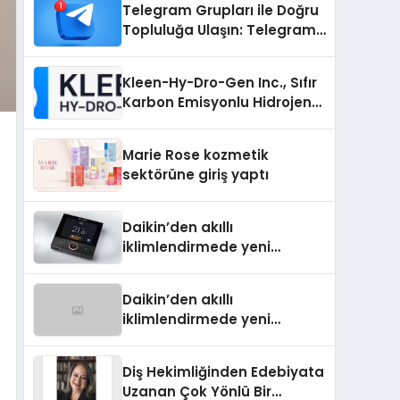
Telegram Grupları ile Doğru
Topluluğa Ulaşın: Telegram
Grup Arayanların İşini
Kolaylaştıran Çözüm
Kleen-Hy-Dro-Gen Inc., Sıfır
Karbon Emisyonlu Hidrojen
Isıtma Teknolojisinde ISO ve
TSSA Düzenleyici Onaylarını
Marie Rose kozmetik
Aldı
sektörüne giriş yaptı
Daikin’den akıllı
iklimlendirmede yeni
dönem: Madoka Plus
Türkiye’de
Daikin’den akıllı
iklimlendirmede yeni
dönem: Madoka Plus
Türkiye’de
Diş Hekimliğinden Edebiyata
Uzanan Çok Yönlü Bir