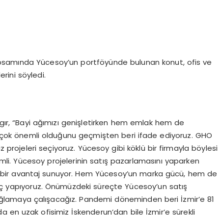
apsamında Yücesoy’un portföyünde bulunan konut, ofis ve
erini söyledi.
algır, “Bayi ağımızı genişletirken hem emlak hem de
çin çok önemli olduğunu geçmişten beri ifade ediyoruz. GHO
z projeleri seçiyoruz. Yücesoy gibi köklü bir firmayla böylesi
emli. Yücesoy projelerinin satış pazarlamasını yaparken
ı bir avantaj sunuyor. Hem Yücesoy’un marka gücü, hem de
gıç yapıyoruz. Önümüzdeki süreçte Yücesoy’un satış
sağlamaya çalışacağız. Pandemi döneminden beri İzmir’e 81
zda en uzak ofisimiz İskenderun’dan bile İzmir’e sürekli