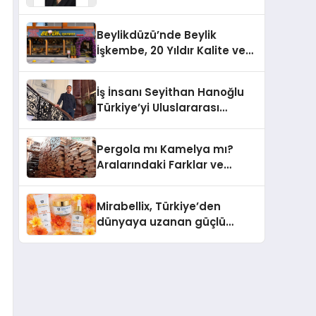
Yaşam: Yeşim Şahin Yaman
Beylikdüzü’nde Beylik
İşkembe, 20 Yıldır Kalite ve
Lezzetin Değişmeyen Adresi
İş İnsanı Seyithan Hanoğlu
Türkiye’yi Uluslararası
Arenada Tanıtmayı
Hedefliyor
Pergola mı Kamelya mı?
Aralarındaki Farklar ve
Doğru Seçim Rehberi
Mirabellix, Türkiye’den
dünyaya uzanan güçlü
büyümesini sürdürüyor