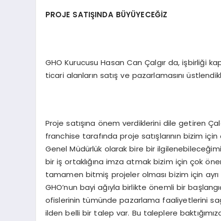
PROJE SATIŞINDA BÜYÜYECEĞİZ
GHO Kurucusu Hasan Can Çalgır da, işbirliği k
ticari alanların satış ve pazarlamasını üstlendikl
Proje satışına önem verdiklerini dile getiren Ç
franchise tarafında proje satışlarının bizim i
Genel Müdürlük olarak bire bir ilgilenebileceğimi
bir iş ortaklığına imza atmak bizim için çok ön
tamamen bitmiş projeler olması bizim için ayr
GHO’nun bayi ağıyla birlikte önemli bir başlan
ofislerinin tümünde pazarlama faaliyetlerini 
ilden belli bir talep var. Bu taleplere baktığımı