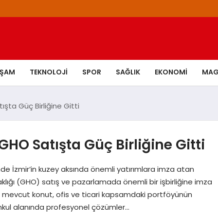
AŞAM
TEKNOLOJI
SPOR
SAĞLIK
EKONOMI
MAG
şta Güç Birliğine Gitti
HO Satışta Güç Birliğine Gitti
 İzmir’in kuzey aksında önemli yatırımlara imza atan
lığı (GHO) satış ve pazarlamada önemli bir işbirliğine imza
in mevcut konut, ofis ve ticari kapsamdaki portföyünün
menkul alanında profesyonel çözümler…