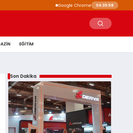
Google Chrome’a Yapay Zeka Entegrasyonu: G
04:35:59
AZIN
EĞITIM
Son Dakika