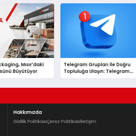
kaging, Mısır’daki
Telegram Grupları ile Doğru
ssünü Büyütüyor
Topluluğa Ulaşın: Telegram
Grup Arayanların İşini
Kolaylaştıran Çözüm
Hakkımızda
Gizlilik Politikası
Çerez Politikası
İletişim