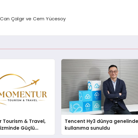
 Can Çalgır ve Cem Yücesoy
 Tourism & Travel,
Tencent Hy3 dünya genelind
rizminde Güçlü
kullanıma sunuldu
n Ağıyla Fark