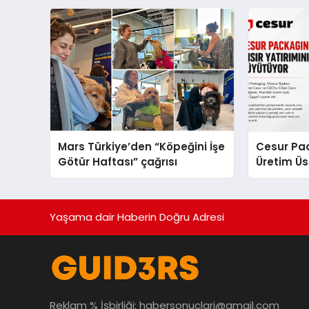
sergiledi
Yaratıyor
Mars Türkiye’den “Köpeğini İşe
Cesur Pac
Götür Haftası” çağrısı
Üretim Ü
Yaşama dair Haberin Doğru Adresi
Reklam % İşbirliği:
habersonuclari@gmail.com