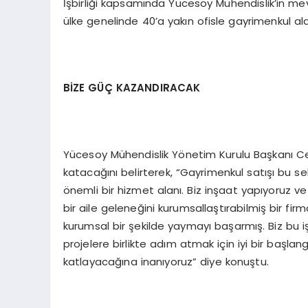
İşbirliği kapsamında Yücesoy Mühendislik’in mev
ülke genelinde 40’a yakın ofisle gayrimenkul 
BİZE GÜÇ KAZANDIRACAK
Yücesoy Mühendislik Yönetim Kurulu Başkanı Cem
katacağını belirterek, “Gayrimenkul satışı bu 
önemli bir hizmet alanı. Biz inşaat yapıyoruz ve
bir aile geleneğini kurumsallaştırabilmiş bir fi
kurumsal bir şekilde yaymayı başarmış. Biz bu 
projelere birlikte adım atmak için iyi bir başl
katlayacağına inanıyoruz” diye konuştu.