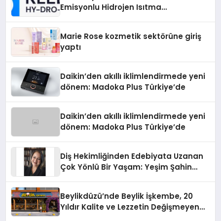
Emisyonlu Hidrojen Isıtma
Teknolojisinde ISO ve TSSA
Düzenleyici Onaylarını Aldı
Marie Rose kozmetik sektörüne giriş
yaptı
Daikin’den akıllı iklimlendirmede yeni
dönem: Madoka Plus Türkiye’de
Daikin’den akıllı iklimlendirmede yeni
dönem: Madoka Plus Türkiye’de
Diş Hekimliğinden Edebiyata Uzanan
Çok Yönlü Bir Yaşam: Yeşim Şahin
Yaman
Beylikdüzü’nde Beylik İşkembe, 20
Yıldır Kalite ve Lezzetin Değişmeyen
Adresi