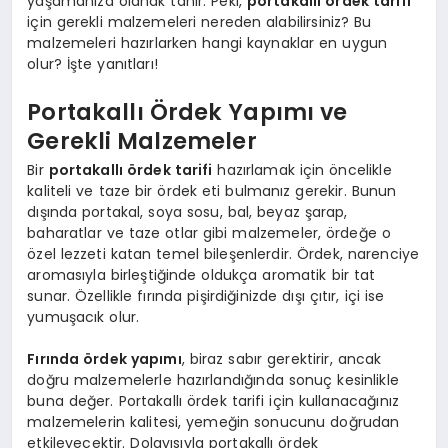
yaşamanıza olanak tanır. Peki,
portakallı ördek tarifi
için gerekli malzemeleri nereden alabilirsiniz? Bu
malzemeleri hazırlarken hangi kaynaklar en uygun
olur? İşte yanıtları!
Portakallı Ördek Yapımı ve
Gerekli Malzemeler
Bir
portakallı ördek tarifi
hazırlamak için öncelikle
kaliteli ve taze bir ördek eti bulmanız gerekir. Bunun
dışında portakal, soya sosu, bal, beyaz şarap,
baharatlar ve taze otlar gibi malzemeler, ördeğe o
özel lezzeti katan temel bileşenlerdir. Ördek, narenciye
aromasıyla birleştiğinde oldukça aromatik bir tat
sunar. Özellikle fırında pişirdiğinizde dışı çıtır, içi ise
yumuşacık olur.
Fırında ördek yapımı
, biraz sabır gerektirir, ancak
doğru malzemelerle hazırlandığında sonuç kesinlikle
buna değer. Portakallı ördek tarifi için kullanacağınız
malzemelerin kalitesi, yemeğin sonucunu doğrudan
etkileyecektir. Dolayısıyla portakallı ördek