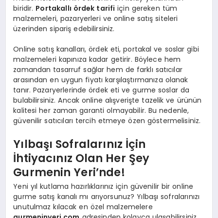
biridir.
Portakallı ördek tarifi
için gereken tüm
malzemeleri, pazaryerleri ve online satış siteleri
üzerinden sipariş edebilirsiniz.
Online satış kanalları, ördek eti, portakal ve soslar gibi
malzemeleri kapınıza kadar getirir. Böylece hem
zamandan tasarruf sağlar hem de farklı satıcılar
arasından en uygun fiyatı karşılaştırmanıza olanak
tanır. Pazaryerlerinde ördek eti ve gurme soslar da
bulabilirsiniz. Ancak online alışverişte tazelik ve ürünün
kalitesi her zaman garanti olmayabilir. Bu nedenle,
güvenilir satıcıları tercih etmeye özen göstermelisiniz.
Yılbaşı Sofralarınız İçin
İhtiyacınız Olan Her Şey
Gurmenin Yeri’nde!
Yeni yıl kutlama hazırlıklarınız için güvenilir bir online
gurme satış kanalı mı arıyorsunuz? Yılbaşı sofralarınızı
unutulmaz kılacak en özel malzemelere
gurmeninyeri.com
adresinden kolayca ulaşabilirsiniz.