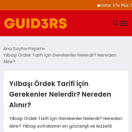
Honor X7e Plus Tanıtıl
GÜNDEM
Ana Sayfa
Yaşam
Yılbaşı Ördek Tarifi İçin Gerekenler Nelerdir? Nereden
YAŞAM
Alınır?
TEKNOLOJI
Yılbaşı Ördek Tarifi İçin
SPOR
Gerekenler Nelerdir? Nereden
Alınır?
SAĞLIK
Yılbaşı Ördek Tarifi İçin Gerekenler Nelerdir? Nereden
EKONOMI
Alınır? Yılbaşı sofralarının en gösterişli ve lezzetli