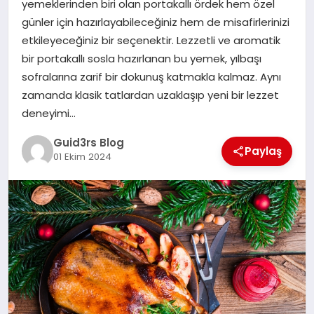
yemeklerinden biri olan portakallı ördek hem özel
MAGAZIN
günler için hazırlayabileceğiniz hem de misafirlerinizi
etkileyeceğiniz bir seçenektir. Lezzetli ve aromatik
EĞITIM
bir portakallı sosla hazırlanan bu yemek, yılbaşı
sofralarına zarif bir dokunuş katmakla kalmaz. Aynı
zamanda klasik tatlardan uzaklaşıp yeni bir lezzet
deneyimi…
Guid3rs Blog
Paylaş
01 Ekim 2024