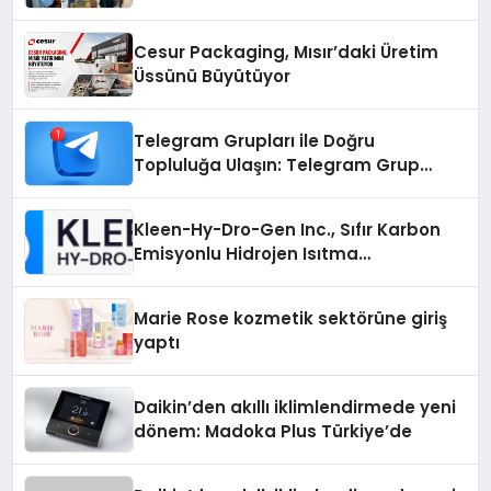
Cesur Packaging, Mısır’daki Üretim
Üssünü Büyütüyor
Telegram Grupları ile Doğru
Topluluğa Ulaşın: Telegram Grup
Arayanların İşini Kolaylaştıran Çözüm
Kleen-Hy-Dro-Gen Inc., Sıfır Karbon
Emisyonlu Hidrojen Isıtma
Teknolojisinde ISO ve TSSA
Düzenleyici Onaylarını Aldı
Marie Rose kozmetik sektörüne giriş
yaptı
Daikin’den akıllı iklimlendirmede yeni
dönem: Madoka Plus Türkiye’de