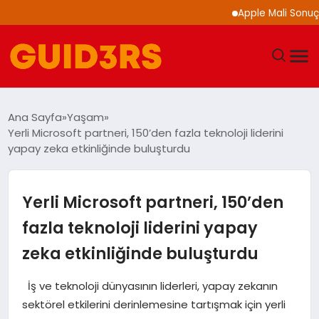
Apple Mali Sonuçlarını A
GÜNDEM
Ana Sayfa
Yaşam
Yerli Microsoft partneri, 150’den fazla teknoloji liderini
YAŞAM
yapay zeka etkinliğinde buluşturdu
TEKNOLOJI
Yerli Microsoft partneri, 150’den
SPOR
fazla teknoloji liderini yapay
zeka etkinliğinde buluşturdu
SAĞLIK
İş ve teknoloji dünyasının liderleri, yapay zekanın
EKONOMI
sektörel etkilerini derinlemesine tartışmak için yerli