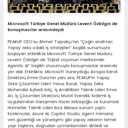
Microsoft T
ürkiye Genel Müdürü
Levent
Özbilgin de
konuş
mac
ılar arasındaydı
PEAKUP CEO’su Ahmet Toprakçı’nın “Çağın anahtarı:
Yapay zeka odaklı iş stratejileri” başlıklı sunumuyla
başlayan etkinlikte Microsoft Türkiye Genel Müdürü
Levent Özbilgin de “Dijital vizyonun merkezinde:
Agentic AI” başlıklı oturumuyla konuşmacılar arasında
yer aldı. Etkinlikte, Microsoft Güneydoğu Avrupa Kanal
Direktörü Emre Dura’nın yanı sıra, PEAKUP’ın Yapay
Zeka Çözümleri Lideri Yavuz Buruk, Yapay Zeka
Mühendisi Ayberk Kılıç, İş Analitikleri Teknik Lideri Emre
Arı, İş Çözümleri Direktörü Murat Everekli, Kıdemli İş
Uygulamaları Danışmanı Hazer Kırbaşoğlu ve Kurumsal
Hizmetler Teknik Lideri Rıza Akkaya sunum yaptı.
Katılımcılar, Azure AI, Copilot Studio, agent mimarisi,
veri güvenliği ve yönetişimi gibi yapay zekanın temel
yapı taşlarını, doğrudan uzmanlarından dinledi ve