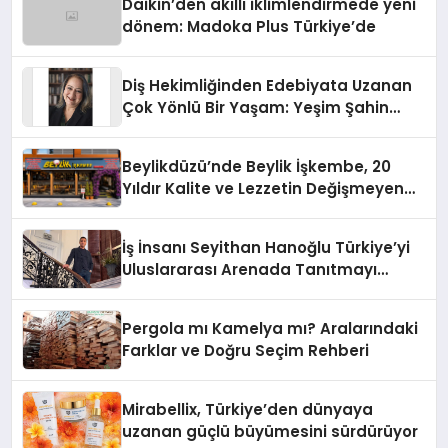
Daikin’den akıllı iklimlendirmede yeni
dönem: Madoka Plus Türkiye’de
Diş Hekimliğinden Edebiyata Uzanan
Çok Yönlü Bir Yaşam: Yeşim Şahin
Yaman
Beylikdüzü’nde Beylik İşkembe, 20
Yıldır Kalite ve Lezzetin Değişmeyen
Adresi
İş İnsanı Seyithan Hanoğlu Türkiye’yi
Uluslararası Arenada Tanıtmayı
Hedefliyor
Pergola mı Kamelya mı? Aralarındaki
Farklar ve Doğru Seçim Rehberi
Mirabellix, Türkiye’den dünyaya
uzanan güçlü büyümesini sürdürüyor