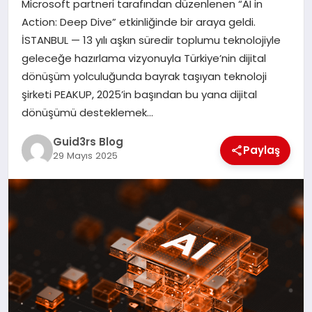
Microsoft partneri tarafından düzenlenen “AI in
MAGAZIN
Action: Deep Dive” etkinliğinde bir araya geldi.
İSTANBUL — 13 yılı aşkın süredir toplumu teknolojiyle
EĞITIM
geleceğe hazırlama vizyonuyla Türkiye’nin dijital
dönüşüm yolculuğunda bayrak taşıyan teknoloji
şirketi PEAKUP, 2025’in başından bu yana dijital
dönüşümü desteklemek…
Guid3rs Blog
Paylaş
29 Mayıs 2025