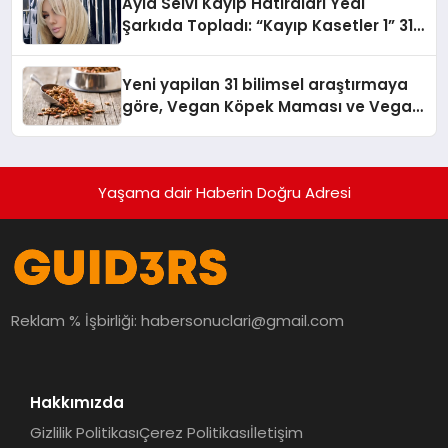
Ayla Selvi Kayıp Hatıraları Yedi
Şarkıda Topladı: “Kayıp Kasetler 1” 31
Temmuz’da Çıktı
Yeni yapilan 31 bilimsel araştırmaya
göre, Vegan Köpek Maması ve Vegan
Kedi Mamasının İyi Sindirildiğini
Ortaya Koydu
Yaşama dair Haberin Doğru Adresi
Reklam % İşbirliği:
habersonuclari@gmail.com
Hakkımızda
Gizlilik Politikası
Çerez Politikası
İletişim