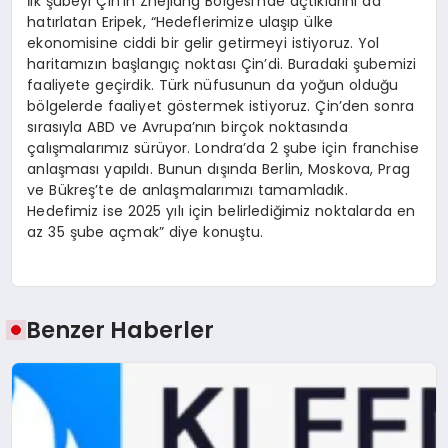
İlk şubeyi Çin’in Zhejiang Bölgesi’nde açtıklarını da
hatırlatan Eripek, “Hedeflerimize ulaşıp ülke
ekonomisine ciddi bir gelir getirmeyi istiyoruz. Yol
haritamızın başlangıç noktası Çin’di. Buradaki şubemizi
faaliyete geçirdik. Türk nüfusunun da yoğun olduğu
bölgelerde faaliyet göstermek istiyoruz. Çin’den sonra
sırasıyla ABD ve Avrupa’nın birçok noktasında
çalışmalarımız sürüyor. Londra’da 2 şube için franchise
anlaşması yapıldı. Bunun dışında Berlin, Moskova, Prag
ve Bükreş’te de anlaşmalarımızı tamamladık.
Hedefimiz ise 2025 yılı için belirlediğimiz noktalarda en
az 35 şube açmak” diye konuştu.
Benzer Haberler