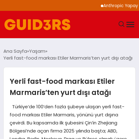
Anthropic Yapay Zeka M
GÜNDEM
Ana Sayfa
Yaşam
Yerli fast-food markası Etiler Marmaris’ten yurt dışı atağı
YAŞAM
TEKNOLOJI
Yerli fast-food markası Etiler
Marmaris’ten yurt dışı atağı
SPOR
Türkiye’de 100’den fazla şubeye ulaşan yerli fast-
SAĞLIK
food markası Etiler Marmaris, yönünü yurt dışına
çevirdi. Bu kapsamda ilk şubesini Çin’in Zhejiang
EKONOMI
Bölgesi’nde açan firma 2025 yılında başta; ABD,
Londra, Berlin, Moskova, Prag ve Bükreş olmak üzere