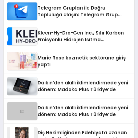
Telegram Grupları ile Doğru
Topluluğa Ulaşın: Telegram Grup
Arayanların İşini Kolaylaştıran Çözüm
Kleen-Hy-Dro-Gen Inc., Sıfır Karbon
Emisyonlu Hidrojen Isıtma
Teknolojisinde ISO ve TSSA
Düzenleyici Onaylarını Aldı
Marie Rose kozmetik sektörüne giriş
yaptı
Daikin’den akıllı iklimlendirmede yeni
dönem: Madoka Plus Türkiye’de
Daikin’den akıllı iklimlendirmede yeni
dönem: Madoka Plus Türkiye’de
Diş Hekimliğinden Edebiyata Uzanan