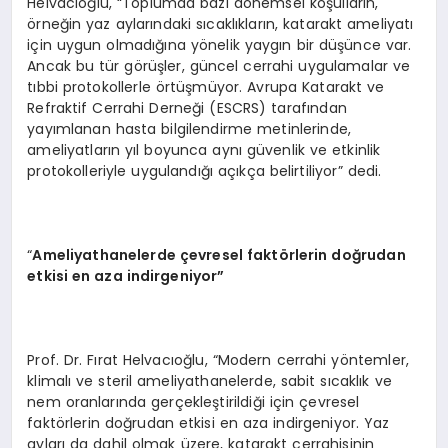
Helvacıoğlu, “Toplumda bazı dönemsel koşulların,
örneğin yaz aylarındaki sıcaklıkların, katarakt ameliyatı
için uygun olmadığına yönelik yaygın bir düşünce var.
Ancak bu tür görüşler, güncel cerrahi uygulamalar ve
tıbbi protokollerle örtüşmüyor. Avrupa Katarakt ve
Refraktif Cerrahi Derneği (ESCRS) tarafından
yayımlanan hasta bilgilendirme metinlerinde,
ameliyatların yıl boyunca aynı güvenlik ve etkinlik
protokolleriyle uygulandığı açıkça belirtiliyor” dedi.
“
Ameliyathanelerde çevresel fakt
ö
rlerin doğrudan
etkisi en aza indirgeniyor”
Prof. Dr. Fırat Helvacıoğlu, “Modern cerrahi yöntemler,
klimalı ve steril ameliyathanelerde, sabit sıcaklık ve
nem oranlarında gerçekleştirildiği için çevresel
faktörlerin doğrudan etkisi en aza indirgeniyor. Yaz
ayları da dahil olmak üzere, katarakt cerrahisinin