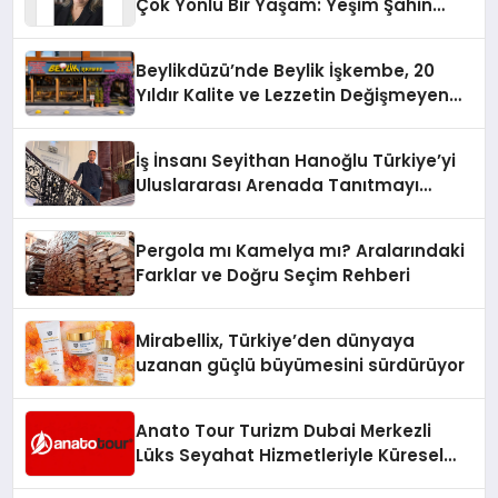
Çok Yönlü Bir Yaşam: Yeşim Şahin
Yaman
Beylikdüzü’nde Beylik İşkembe, 20
Yıldır Kalite ve Lezzetin Değişmeyen
Adresi
İş İnsanı Seyithan Hanoğlu Türkiye’yi
Uluslararası Arenada Tanıtmayı
Hedefliyor
Pergola mı Kamelya mı? Aralarındaki
Farklar ve Doğru Seçim Rehberi
Mirabellix, Türkiye’den dünyaya
uzanan güçlü büyümesini sürdürüyor
Anato Tour Turizm Dubai Merkezli
Lüks Seyahat Hizmetleriyle Küresel
Turizmde Öne Çıkıyor