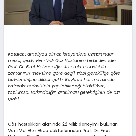
Katarakt ameliyatı olmak isteyenlere uzmanından
mesaj geldi. Veni Vidi G
ö
z Hastanesi hekimlerinden
Prof. Dr. Fı
rat Helvac
ıoğlu, katarakt tedavisinin
zamanının mevsime g
ö
re de
ğil, tıbbi gerekliliğe g
ö
re
belirlendiğine dikkat çekti. B
ö
ylece her mevsimde
katarakt tedavisinin yapılabileceği bildirilirken,
toplumsal farkı
ndal
ığın artırılması gerektiğinin de altı
çizildi.
Göz hastalıkları alanında 22 yıllık deneyimi bulunan
Veni Vidi Göz Grup doktorlarından Prof. Dr. Fırat