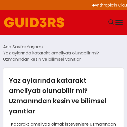
Anthropic’in Claude mod
GÜNDEM
Ana Sayfa
Yaşam
Yaz aylarında katarakt ameliyatı olunabilir mi?
YAŞAM
Uzmanından kesin ve bilimsel yanıtlar
TEKNOLOJI
Yaz aylarında katarakt
SPOR
ameliyatı olunabilir mi?
Uzmanından kesin ve bilimsel
SAĞLIK
yanıtlar
EKONOMI
Katarakt ameliyatı olmak isteyenlere uzmanından