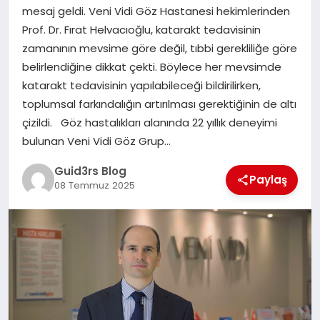
MAGAZIN
mesaj geldi. Veni Vidi Göz Hastanesi hekimlerinden
Prof. Dr. Fırat Helvacıoğlu, katarakt tedavisinin
EĞITIM
zamanının mevsime göre değil, tıbbi gerekliliğe göre
belirlendiğine dikkat çekti. Böylece her mevsimde
katarakt tedavisinin yapılabileceği bildirilirken,
toplumsal farkındalığın artırılması gerektiğinin de altı
çizildi. Göz hastalıkları alanında 22 yıllık deneyimi
bulunan Veni Vidi Göz Grup…
Guid3rs Blog
Paylaş
08 Temmuz 2025