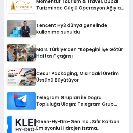
Momentur Tourism & Travel, Dubai
Turizminde Güçlü Operasyon Ağıyla
Fark Yaratıyor
Tencent Hy3 dünya genelinde
kullanıma sunuldu
Mars Türkiye’den “Köpeğini İşe Götür
Haftası” çağrısı
Cesur Packaging, Mısır’daki Üretim
Üssünü Büyütüyor
Telegram Grupları ile Doğru
Topluluğa Ulaşın: Telegram Grup
Arayanların İşini Kolaylaştıran Çözüm
Kleen-Hy-Dro-Gen Inc., Sıfır Karbon
Emisyonlu Hidrojen Isıtma