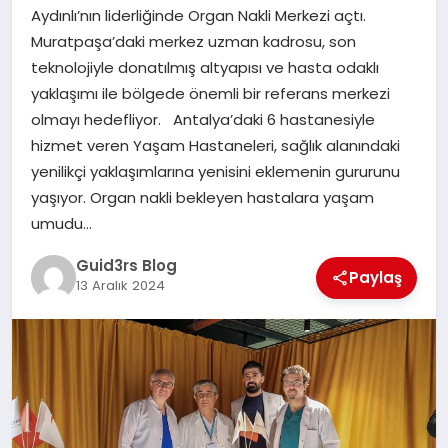
MAGAZIN
Aydınlı’nın liderliğinde Organ Nakli Merkezi açtı.
Muratpaşa’daki merkez uzman kadrosu, son
EĞITIM
teknolojiyle donatılmış altyapısı ve hasta odaklı
yaklaşımı ile bölgede önemli bir referans merkezi
olmayı hedefliyor. Antalya’daki 6 hastanesiyle
hizmet veren Yaşam Hastaneleri, sağlık alanındaki
yenilikçi yaklaşımlarına yenisini eklemenin gururunu
yaşıyor. Organ nakli bekleyen hastalara yaşam
umudu…
Guid3rs Blog
Paylaş
13 Aralık 2024