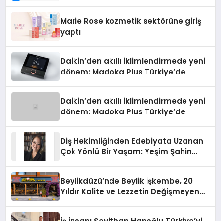
Teknolojisinde ISO ve TSSA
Düzenleyici Onaylarını Aldı
Marie Rose kozmetik sektörüne giriş
yaptı
Daikin’den akıllı iklimlendirmede yeni
dönem: Madoka Plus Türkiye’de
Daikin’den akıllı iklimlendirmede yeni
dönem: Madoka Plus Türkiye’de
Diş Hekimliğinden Edebiyata Uzanan
Çok Yönlü Bir Yaşam: Yeşim Şahin
Yaman
Beylikdüzü’nde Beylik İşkembe, 20
Yıldır Kalite ve Lezzetin Değişmeyen
Adresi
İş İnsanı Seyithan Hanoğlu Türkiye’yi