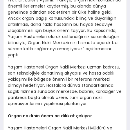
Prof. Dr. Bülent Aydınlı, “Türkiye, organ nakli konusunda
önemli ilerlemeler kaydetmiş, bu alanda dünya
genelinde adından söz ettiren bir ülke haline geldi.
Ancak organ bağışı konusundaki bilinç ve duyarlılığın
artırılması, daha fazla hastanın bu hayati tedaviye
ulaşabilmesi için büyük önem taşıyor. Bu kapsamda,
Yaşam Hastaneleri olarak üstlendiğimiz sorumluluğun
bilinciyle, Organ Nakli Merkezimizi hizmete açarak bu
sürece katkı sağlamayı amaçlıyoruz” açıklamasını
yaptı.
Yaşam Hastanesi Organ Nakli Merkezi uzman kadrosu,
son teknolojiyle donatılmış altyapısı ve hasta odaklı
yaklaşımı ile bölgede önemli bir referans merkezi
olmayı hedefliyor. Hastalara dünya standartlarında
sağlık hizmeti sunacak merkezde, böbrek, karaciğer ve
pankreas başta olmak üzere, tüm organ nakli
operasyonlarının yapılması planlanıyor.
Organ naklinin
ö
nemine dikkat çekiyor
Yaşam Hastaneleri Organ Nakli Merkezi Müdürü ve