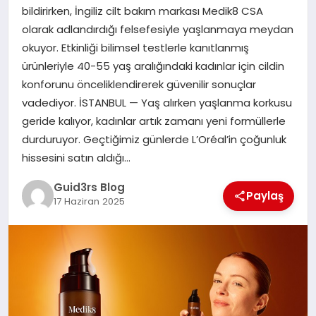
MAGAZIN
bildirirken, İngiliz cilt bakım markası Medik8 CSA
olarak adlandırdığı felsefesiyle yaşlanmaya meydan
EĞITIM
okuyor. Etkinliği bilimsel testlerle kanıtlanmış
ürünleriyle 40-55 yaş aralığındaki kadınlar için cildin
konforunu önceliklendirerek güvenilir sonuçlar
vadediyor. İSTANBUL — Yaş alırken yaşlanma korkusu
geride kalıyor, kadınlar artık zamanı yeni formüllerle
durduruyor. Geçtiğimiz günlerde L’Oréal’in çoğunluk
hissesini satın aldığı…
Guid3rs Blog
Paylaş
17 Haziran 2025