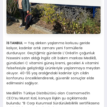
İSTANBUL
—
Yaş alırken yaşlanma korkusu geride
kalıyor, kadınlar artık zamanı yeni formüllerle
durduruyor. Geçtiğimiz günlerde L’Oréal’in çoğunluk
hissesini satın aldığı İngiliz cilt bakım markası Medik8,
gündüzleri C vitamini güneş kremi, geceleri A vitamini
felsefesiyle geliştirdiği ürünleriyle yaşlanmaya meydan
okuyor. 40-55 yaş aralığındaki kadınlar için cildin
konforunu önceliklendirerek, güvenilir sonuçlar elde
edilmesini sağlıyor.
Medik8’in Türkiye Distribütörü olan Cosmomed’in
CEO’su Murat Kızıl, konuya ilişkin şu açıklamada
bulundu: “B Corp Kurumsal Sürdürülebilirlik sertifikasına