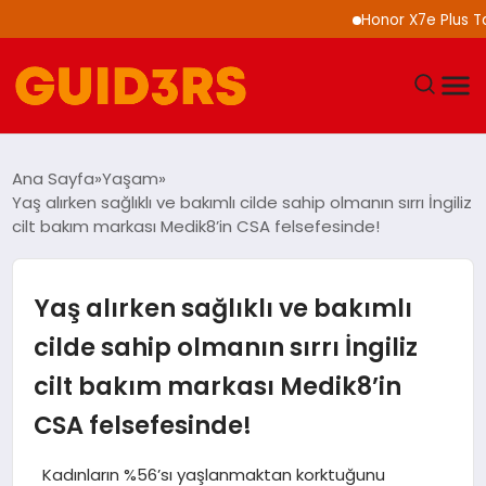
Honor X7e Plus Tanıtıl
GÜNDEM
Ana Sayfa
Yaşam
Yaş alırken sağlıklı ve bakımlı cilde sahip olmanın sırrı İngiliz
YAŞAM
cilt bakım markası Medik8’in CSA felsefesinde!
TEKNOLOJI
Yaş alırken sağlıklı ve bakımlı
SPOR
cilde sahip olmanın sırrı İngiliz
cilt bakım markası Medik8’in
SAĞLIK
CSA felsefesinde!
EKONOMI
Kadınların %56’sı yaşlanmaktan korktuğunu