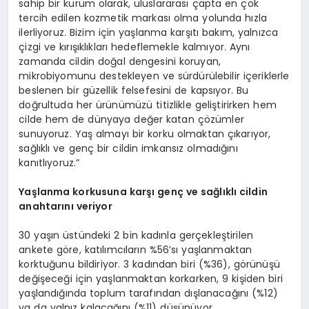
sahip bir kurum olarak, uluslararası çapta en çok
tercih edilen kozmetik markası olma yolunda hızla
ilerliyoruz. Bizim için yaşlanma karşıtı bakım, yalnızca
çizgi ve kırışıklıkları hedeflemekle kalmıyor. Aynı
zamanda cildin doğal dengesini koruyan,
mikrobiyomunu destekleyen ve sürdürülebilir içeriklerle
beslenen bir güzellik felsefesini de kapsıyor. Bu
doğrultuda her ürünümüzü titizlikle geliştirirken hem
cilde hem de dünyaya değer katan çözümler
sunuyoruz. Yaş almayı bir korku olmaktan çıkarıyor,
sağlıklı ve genç bir cildin imkansız olmadığını
kanıtlıyoruz.”
Yaşlanma korkusuna karşı genç ve sağlıklı cildin
anahtarını veriyor
30 yaşın üstündeki 2 bin kadınla gerçekleştirilen
ankete göre, katılımcıların %56’sı yaşlanmaktan
korktuğunu bildiriyor. 3 kadından biri (%36), görünüşü
değişeceği için yaşlanmaktan korkarken, 9 kişiden biri
yaşlandığında toplum tarafından dışlanacağını (%12)
ya da yalnız kalacağını (%11) düşünüyor.