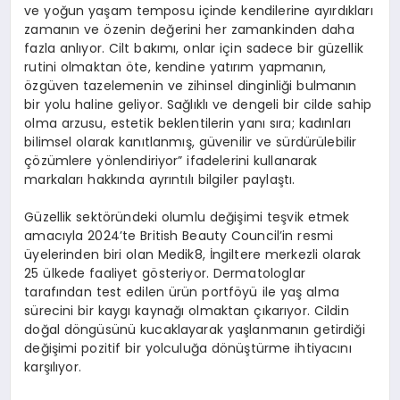
ve yoğun yaşam temposu içinde kendilerine ayırdıkları
zamanın ve özenin değerini her zamankinden daha
fazla anlıyor. Cilt bakımı, onlar için sadece bir güzellik
rutini olmaktan öte, kendine yatırım yapmanın,
özgüven tazelemenin ve zihinsel dinginliği bulmanın
bir yolu haline geliyor. Sağlıklı ve dengeli bir cilde sahip
olma arzusu, estetik beklentilerin yanı sıra; kadınları
bilimsel olarak kanıtlanmış, güvenilir ve sürdürülebilir
çözümlere yönlendiriyor” ifadelerini kullanarak
markaları hakkında ayrıntılı bilgiler paylaştı.
Güzellik sektöründeki olumlu değişimi teşvik etmek
amacıyla 2024’te British Beauty Council’in resmi
üyelerinden biri olan Medik8, İngiltere merkezli olarak
25 ülkede faaliyet gösteriyor. Dermatologlar
tarafından test edilen ürün portföyü ile yaş alma
sürecini bir kaygı kaynağı olmaktan çıkarıyor. Cildin
doğal döngüsünü kucaklayarak yaşlanmanın getirdiği
değişimi pozitif bir yolculuğa dönüştürme ihtiyacını
karşılıyor.