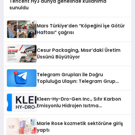
Tencent Hy3 dünya genelinde kullanıma
sunuldu
Mars Türkiye’den “Köpeğini İşe Götür
Haftası” çağrısı
Cesur Packaging, Mısır’daki Üretim
Üssünü Büyütüyor
Telegram Grupları ile Doğru
Topluluğa Ulaşın: Telegram Grup
Arayanların İşini Kolaylaştıran Çözüm
Kleen-Hy-Dro-Gen Inc., Sıfır Karbon
Emisyonlu Hidrojen Isıtma
Teknolojisinde ISO ve TSSA
Düzenleyici Onaylarını Aldı
Marie Rose kozmetik sektörüne giriş
yaptı