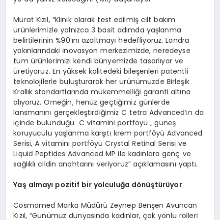
Murat Kızıl, “Klinik olarak test edilmiş cilt bakım
ürünlerimizle yalnızca 3 basit adımda yaşlanma
belirtilerinin %90’ını azaltmayı hedefliyoruz. Londra
yakınlarındaki inovasyon merkezimizde, neredeyse
tüm ürünlerimizi kendi bünyemizde tasarlıyor ve
üretiyoruz. En yüksek kalitedeki bileşenleri patentli
teknolojilerle buluşturarak her ürünümüzde Birleşik
Krallık standartlarında mükemmelliği garanti altına
alıyoruz. Örneğin, henüz geçtiğimiz günlerde
lansmanını gerçekleştirdiğimiz C tetra Advanced’ın da
içinde bulunduğu C vitamini portföyü , güneş
koruyuculu yaşlanma karşıtı krem portföyü Advanced
Serisi, A vitamini portföyü Crystal Retinal Serisi ve
Liquid Peptides Advanced MP ile kadınlara genç ve
sağlıklı cildin anahtarını veriyoruz” açıklamasını yaptı.
Yaş almayı pozitif bir yolculuğ
a d
ö
nüştürüyor
Cosmomed Marka Müdürü Zeynep Benşen Avuncan
Kızıl, “Günümüz dünyasında kadınlar, çok yönlü rolleri