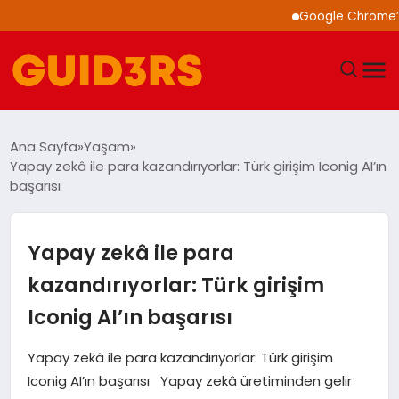
Google Chrome’a Yapa
GÜNDEM
Ana Sayfa
Yaşam
Yapay zekâ ile para kazandırıyorlar: Türk girişim Iconig AI’ın
YAŞAM
başarısı
TEKNOLOJI
Yapay zekâ ile para
SPOR
kazandırıyorlar: Türk girişim
Iconig AI’ın başarısı
SAĞLIK
Yapay zekâ ile para kazandırıyorlar: Türk girişim
EKONOMI
Iconig AI’ın başarısı Yapay zekâ üretiminden gelir