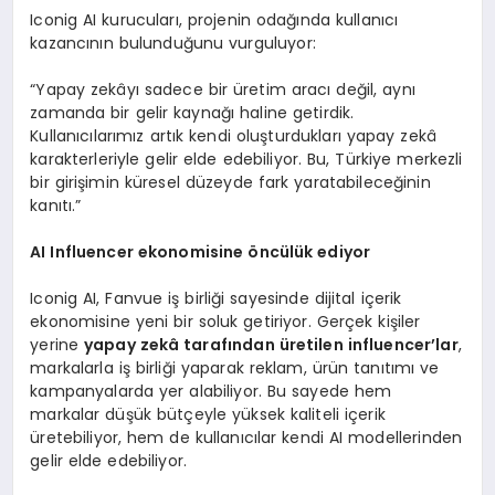
Iconig AI kurucuları, projenin odağında kullanıcı
kazancının bulunduğunu vurguluyor:
“Yapay zekâyı sadece bir üretim aracı değil, aynı
zamanda bir gelir kaynağı haline getirdik.
Kullanıcılarımız artık kendi oluşturdukları yapay zekâ
karakterleriyle gelir elde edebiliyor. Bu, Türkiye merkezli
bir girişimin küresel düzeyde fark yaratabileceğinin
kanıtı.”
AI Influencer ekonomisine
ö
ncülük ediyor
Iconig AI, Fanvue iş birliği sayesinde dijital içerik
ekonomisine yeni bir soluk getiriyor. Gerçek kişiler
yerine
yapay zekâ tarafından üretilen influencer
’
lar
,
markalarla iş birliği yaparak reklam, ürün tanıtımı ve
kampanyalarda yer alabiliyor. Bu sayede hem
markalar düşük bütçeyle yüksek kaliteli içerik
üretebiliyor, hem de kullanıcılar kendi AI modellerinden
gelir elde edebiliyor.