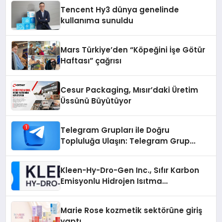
Tencent Hy3 dünya genelinde
kullanıma sunuldu
Mars Türkiye’den “Köpeğini İşe Götür
Haftası” çağrısı
Cesur Packaging, Mısır’daki Üretim
Üssünü Büyütüyor
Telegram Grupları ile Doğru
Topluluğa Ulaşın: Telegram Grup
Arayanların İşini Kolaylaştıran Çözüm
Kleen-Hy-Dro-Gen Inc., Sıfır Karbon
Emisyonlu Hidrojen Isıtma
Teknolojisinde ISO ve TSSA
Düzenleyici Onaylarını Aldı
Marie Rose kozmetik sektörüne giriş
yaptı