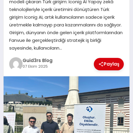
modeli çıkaran Türk girişim: Iconig AI Yapay zekâ
MAGAZIN
teknolojileriyle içerik üretimini dönüştüren Türk
girişim Iconig AI, artık kullanıcılarının sadece içerik
EĞITIM
üretmekle kalmayıp para kazanmalarını da sağlıyor.
Girişim, dünyanın önde gelen içerik platformlarından
Fanvue ile gerçekleştirdiği stratejik iş birliği
sayesinde, kullanıcıların…
Guid3rs Blog
Paylaş
07 Ekim 2025