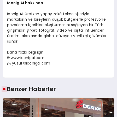
Iconig AI hakk
ında
Iconig AI, üretken yapay zekâ teknolojileriyle
markaların ve bireylerin düşük bütçelerle profesyonel
pazarlama içerikleri oluşturmasını sağlayan bir Türk
girişimidir. Şirket; fotoğraf, video ve dijital influencer
üretimi alanlarında global düzeyde yenilikçi çözümler
sunar.
Daha fazla bilgi için:
🌐 www.iconigai.com
📩
yusuf@iconigai.com
Benzer Haberler