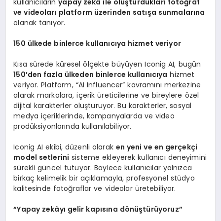
kullanıcıların
yapay zekâ ile oluşturdukları fotoğraf
ve videoları platform üzerinden satışa sunmalarına
olanak tanıyor.
150 ülkede binlerce kullanıcıya hizmet veriyor
Kısa sürede küresel ölçekte büyüyen Iconig AI, bugün
150
’
den fazla ülkeden binlerce kullanıcıya
hizmet
veriyor. Platform, “AI Influencer” kavramını merkezine
alarak markalara, içerik üreticilerine ve bireylere özel
dijital karakterler oluşturuyor. Bu karakterler, sosyal
medya içeriklerinde, kampanyalarda ve video
prodüksiyonlarında kullanılabiliyor.
Iconig AI ekibi, düzenli olarak
en yeni ve en gerçekçi
model setlerini
sisteme ekleyerek kullanıcı deneyimini
sürekli güncel tutuyor. Böylece kullanıcılar yalnızca
birkaç kelimelik bir açıklamayla, profesyonel stüdyo
kalitesinde fotoğraflar ve videolar üretebiliyor.
“
Yapay zekâyı gelir kapısı
na d
ö
nüştürüyoruz”