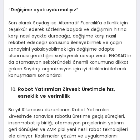
“
Değişime ayak uydurmalıyız”
Son olarak Soydaş ise Alternatif Fuarcılık’a etkinlik için
teşekkür ederek sözlerine başladı ve değişimin hızına
karşı nasıl ayakta duracağız, değişime karşı nasıl
rekabet edeceğiz sorusuna ilerleyebilmek ve çağın
sanayisini yakalayabilmek için değişime adapte
olunması gerektiğini söyleyerek cevap verdi. ENOSAD’ın
da otomasyon sektöründeki önemli konumuna dikkat
çeken Soydaş, organizasyon için iyi dileklerini ileterek
konuşmasını sonlandırdı.
Robot Yatırımları
Z
irvesi:
Ü
retimde hız,
esneklik ve verimlilik
Bu yıl 10’uncusu düzenlenen Robot Yatırımları
Zirvesi’nde sanayide robotlu üretime geçiş süreçleri,
insan-robot iş birliği, otomasyon projelerinin yatırım
geri dönüşleri ve AMR gibi yeni nesil robot teknolojileri
ele alınıyor. Katılımcılar çözüm ve uygulamalarını