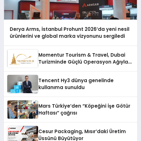
Derya Arms, İstanbul Prohunt 2026’da yeni nesil
ürünlerini ve global marka vizyonunu sergiledi
Momentur Tourism & Travel, Dubai
Turizminde Güçlü Operasyon Ağıyla
Fark Yaratıyor
Tencent Hy3 dünya genelinde
kullanıma sunuldu
Mars Türkiye’den “Köpeğini İşe Götür
Haftası” çağrısı
Cesur Packaging, Mısır’daki Üretim
Üssünü Büyütüyor