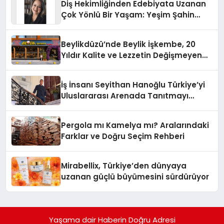
Diş Hekimliğinden Edebiyata Uzanan
Çok Yönlü Bir Yaşam: Yeşim Şahin
Yaman
Beylikdüzü’nde Beylik İşkembe, 20
Yıldır Kalite ve Lezzetin Değişmeyen
Adresi
İş İnsanı Seyithan Hanoğlu Türkiye’yi
Uluslararası Arenada Tanıtmayı
Hedefliyor
Pergola mı Kamelya mı? Aralarındaki
Farklar ve Doğru Seçim Rehberi
Mirabellix, Türkiye’den dünyaya
uzanan güçlü büyümesini sürdürüyor
Yaşama dair Haberin Doğru Adresi