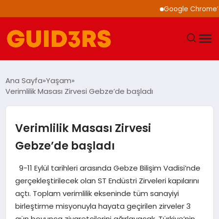
Google Chrome’a Yapay Z
GÜNDEM
Ana Sayfa
Yaşam
Verimlilik Masası Zirvesi Gebze’de başladı
YAŞAM
TEKNOLOJI
Verimlilik Masası Zirvesi
Gebze’de başladı
SPOR
9-11 Eylül tarihleri arasında Gebze Bilişim Vadisi’nde
SAĞLIK
gerçekleştirilecek olan ST Endüstri Zirveleri kapılarını
açtı. Toplam verimlilik ekseninde tüm sanayiyi
EKONOMI
birleştirme misyonuyla hayata geçirilen zirveler 3
gün boyunca ziyaretçilerini ağırlayacak. Türkiye’nin