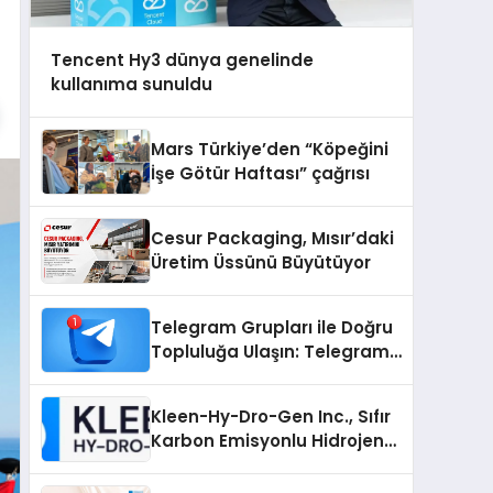
Tencent Hy3 dünya genelinde
kullanıma sunuldu
Mars Türkiye’den “Köpeğini
İşe Götür Haftası” çağrısı
Cesur Packaging, Mısır’daki
Üretim Üssünü Büyütüyor
Telegram Grupları ile Doğru
Topluluğa Ulaşın: Telegram
Grup Arayanların İşini
Kolaylaştıran Çözüm
Kleen-Hy-Dro-Gen Inc., Sıfır
Karbon Emisyonlu Hidrojen
Isıtma Teknolojisinde ISO ve
TSSA Düzenleyici Onaylarını