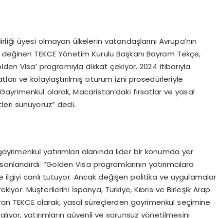
Birliği üyesi olmayan ülkelerin vatandaşlarını Avrupa’nın
ne değinen TEKCE Yönetim Kurulu Başkanı Bayram Tekçe,
den Visa’ programıyla dikkat çekiyor. 2024 itibarıyla
arı ve kolaylaştırılmış oturum izni prosedürleriyle
 Gayrimenkul olarak, Macaristan’daki fırsatlar ve yasal
leri sunuyoruz” dedi.
 gayrimenkul yatırımları alanında lider bir konumda yer
sonlandırdı: “Golden Visa programlarının yatırımcılara
ilgiyi canlı tutuyor. Ancak değişen politika ve uygulamalar
kiyor. Müşterilerini İspanya, Türkiye, Kıbrıs ve Birleşik Arap
şturan TEKCE olarak, yasal süreçlerden gayrimenkul seçimine
lıyor, yatırımların güvenli ve sorunsuz yönetilmesini