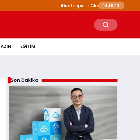
Anthropic’in Claude modelleri siber güvenlik
14:19:44
AZIN
EĞITIM
Son Dakika