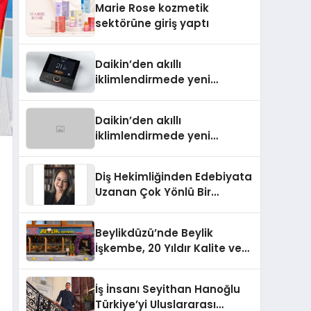
Marie Rose kozmetik
Aldı
sektörüne giriş yaptı
Daikin’den akıllı
iklimlendirmede yeni
dönem: Madoka Plus
Türkiye’de
Daikin’den akıllı
iklimlendirmede yeni
dönem: Madoka Plus
Türkiye’de
Diş Hekimliğinden Edebiyata
Uzanan Çok Yönlü Bir
Yaşam: Yeşim Şahin Yaman
Beylikdüzü’nde Beylik
İşkembe, 20 Yıldır Kalite ve
Lezzetin Değişmeyen Adresi
İş İnsanı Seyithan Hanoğlu
Türkiye’yi Uluslararası