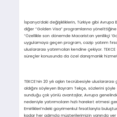
İspanya’daki değişikliklerin, Türkiye gibi Avrupa 
diğer “Golden Visa” programlarına yönelttiği
“Özellikle son dönemde Macaristan yenilikçi ‘Gol
uygulamaya geçen program, cazip yatırım fırsatl
uluslararası yatırımcıları kendine çekiyor. TEKCE
süreçler konusunda da özel danışmanlık hizmet
TEKCE’nin 20 yılı aşkın tecrübesiyle uluslararası
aldığını söyleyen Bayram Tekçe, sözlerini şöyle 
sunduğu çok yönlü avantajlar, Avrupa genelinde 
nedeniyle yatırımcıların hızlı hareket etmesi gere
Emirlikleri’ndeki gayrimenkul fırsatlarıyla bulu
kadar her adımda müşterilerimizin yanında yer a