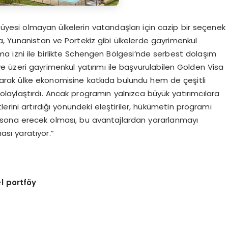
ği üyesi olmayan ülkelerin vatandaşları için cazip bir seçenek
a, Yunanistan ve Portekiz gibi ülkelerde gayrimenkul
şma izni ile birlikte Schengen Bölgesi’nde serbest dolaşım
e üzeri gayrimenkul yatırımı ile başvurulabilen Golden Visa
arak ülke ekonomisine katkıda bulundu hem de çeşitli
olaylaştırdı. Ancak programın yalnızca büyük yatırımcılara
erini artırdığı yönündeki eleştiriler, hükümetin programı
 sona erecek olması, bu avantajlardan yararlanmayı
ması yaratıyor.”
l portföy