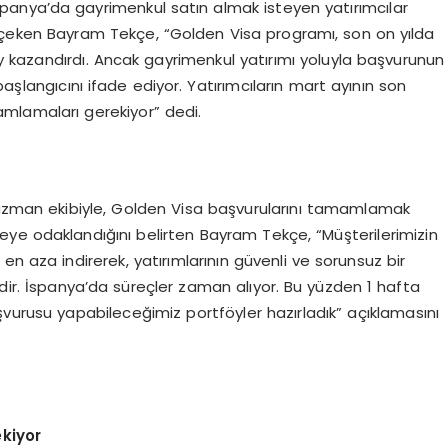
anya’da gayrimenkul satın almak isteyen yatırımcılar
at çeken Bayram Tekçe, “Golden Visa programı, son on yılda
 kazandırdı. Ancak gayrimenkul yatırımı yoluyla başvurunun
aşlangıcını ifade ediyor. Yatırımcıların mart ayının son
amlamaları gerekiyor” dedi.
 uzman ekibiyle, Golden Visa başvurularını tamamlamak
ye odaklandığını belirten Bayram Tekçe, “Müşterilerimizin
 en aza indirerek, yatırımlarının güvenli ve sorunsuz bir
r. İspanya’da süreçler zaman alıyor. Bu yüzden 1 hafta
şvurusu yapabileceğimiz portföyler hazırladık” açıklamasını
kiyor