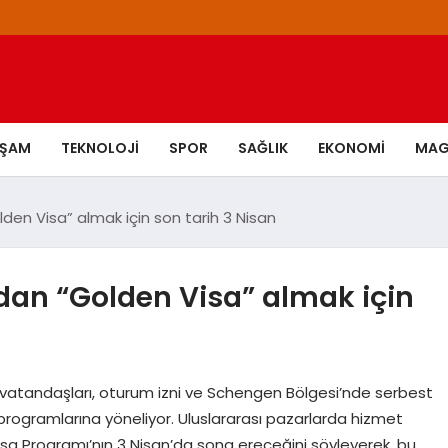
AŞAM
TEKNOLOJI
SPOR
SAĞLIK
EKONOMI
MAG
den Visa” almak için son tarih 3 Nisan
dan “Golden Visa” almak için
in vatandaşları, oturum izni ve Schengen Bölgesi’nde serbest
 programlarına yöneliyor. Uluslararası pazarlarda hizmet
Visa Programı’nın 3 Nisan’da sona ereceğini söyleyerek, bu