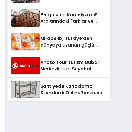
Arenada Tanıtmayı
Hedefliyor
Pergola mı Kamelya mı?
Aralarındaki Farklar ve
Doğru Seçim Rehberi
Mirabellix, Türkiye’den
dünyaya uzanan güçlü
büyümesini sürdürüyor
Anato Tour Turizm Dubai
Merkezli Lüks Seyahat
Hizmetleriyle Küresel
Turizmde Öne Çıkıyor
Şantiyede Konaklama
Standardı OnlineRanza.com
İle Yükseliyor