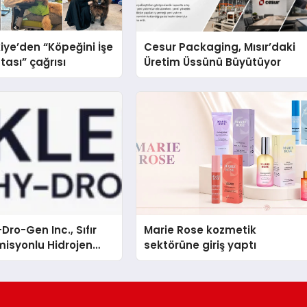
iye’den “Köpeğini İşe
Cesur Packaging, Mısır’daki
tası” çağrısı
Üretim Üssünü Büyütüyor
Dro-Gen Inc., Sıfır
Marie Rose kozmetik
isyonlu Hidrojen
sektörüne giriş yaptı
knolojisinde ISO ve
nleyici Onaylarını