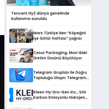
Tencent Hy3 dünya genelinde
kullanıma sunuldu
Mars Türkiye’den “Köpeğini
İşe Götür Haftası” çağrısı
Cesur Packaging, Mısır’daki
Üretim Üssünü Büyütüyor
Telegram Grupları ile Doğru
Topluluğa Ulaşın: Telegram
Grup Arayanların İşini
Kolaylaştıran Çözüm
Kleen-Hy-Dro-Gen Inc., Sıfır
Karbon Emisyonlu Hidrojen
Isıtma Teknolojisinde ISO ve
TSSA Düzenleyici Onaylarını