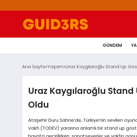
GÜNDEM
Y
Ana Sayfa
Yaşam
Uraz Kaygılaroğlu Stand Up Göst
Uraz Kaygılaroğlu Stand 
Oldu
Ataşehir Duru Sahne’de, Türkiye’nin sevilen oyunc
Vakfı (TODEV) yararına anlamlı bir stand up göster
hayata geçirilirken, sanatseverler ve vakfın gönüll