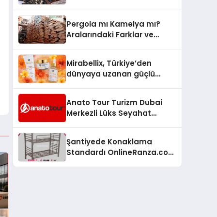
Arenada Tanıtmayı
Hedefliyor
Pergola mı Kamelya mı?
Aralarındaki Farklar ve
Doğru Seçim Rehberi
Mirabellix, Türkiye’den
dünyaya uzanan güçlü
büyümesini sürdürüyor
Anato Tour Turizm Dubai
Merkezli Lüks Seyahat
Hizmetleriyle Küresel
Turizmde Öne Çıkıyor
Şantiyede Konaklama
Standardı OnlineRanza.com
İle Yükseliyor