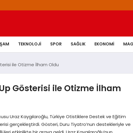
AŞAM
TEKNOLOJI
SPOR
SAĞLIK
EKONOMI
MAG
erisi ile Otizme İlham Oldu
Up Gösterisi ile Otizme İlham
usu Uraz Kaygılaroğlu, Türkiye Otistiklere Destek ve Eğitim
isi gerçekleştirdi. Gösteri, Duru Tiyatro’nun destekleriyle ve
üleri etkinlikte bir araya geldi. Uraz Kaygılaroğlu’nun