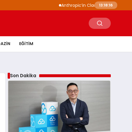
Anthropic’in Claude modelleri siber güvenli
13:18:17
AZIN
EĞITIM
Son Dakika