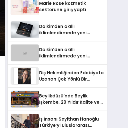
Marie Rose kozmetik
Aldı
sektörüne giriş yaptı
Daikin’den akıllı
iklimlendirmede yeni
dönem: Madoka Plus
Türkiye’de
Daikin’den akıllı
iklimlendirmede yeni
dönem: Madoka Plus
Türkiye’de
Diş Hekimliğinden Edebiyata
Uzanan Çok Yönlü Bir
Yaşam: Yeşim Şahin Yaman
Beylikdüzü’nde Beylik
İşkembe, 20 Yıldır Kalite ve
Lezzetin Değişmeyen Adresi
İş İnsanı Seyithan Hanoğlu
Türkiye’yi Uluslararası