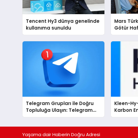
Tencent Hy3 dünya genelinde
Mars Türk
kullanıma sunuldu
Götür Haf
Telegram Grupları ile Doğru
Kleen-Hy-
Topluluğa Ulaşın: Telegram
Karbon Em
Grup Arayanların İşini
Isıtma Te
Kolaylaştıran Çözüm
TSSA Düze
Aldı
Yaşama dair Haberin Doğru Adresi