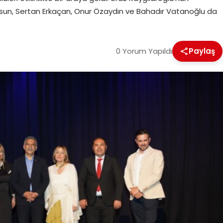
olsun, Sertan Erkaçan, Onur Özaydın ve Bahadır Vatanoğlu da
0 Yorum Yapıldı
Paylaş