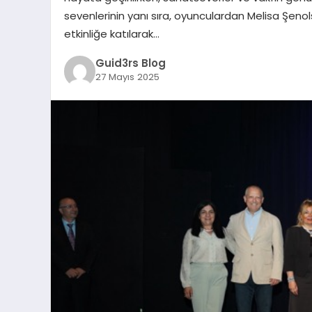
sevenlerinin yanı sıra, oyunculardan Melisa Şen
etkinliğe katılarak…
Guid3rs Blog
27 Mayıs 2025